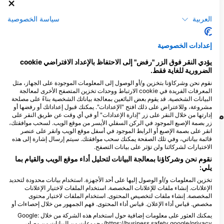
الخضراء
طرف ابيض
العربية
سياسة الخصوصية
3
3
المشاهدات
المشاهدات
إعدادات الخصوصية
يؤدي النقر فوق الزر "رفض" إلى الاحتفاظ بالإعداد الافتراضي cookie
الضرورية للغاية فقط.
D
N
O
S
A
J
J
M
A
M
F
J
D
N
O
S
A
J
J
M
A
M
F
J
نقوم نحن وشركاؤنا بتخزين و/أو الوصول إلى المعلومات الموجودة على الجهاز، مثل
المعرفات الفريدة في cookie الارتباط ووحدات تخزين المتصفح الأخرى لمعالجة
البيانات الشخصية. قد يقوم بعض البائعين بمعالجة بياناتك الشخصية بناءً على مصلحة
مشروعة، وللاعتراض على ذلك افتح "الإعدادات". يمكنك قبول إعداداتك أو رفضها أو
مراكز الغوص التي تلبي موقع الغوص هذا
إدارتها من خلال النقر على زر "إدارة الإعدادات" أو في أي وقت عن طريق النقر على
زر بصمة الإصبع الموجود في الركن السفلي الأيسر من موقع الويب. لسحب موافقتك،
انقر على بصمة الإصبع أو الرابط الموجود في أسفل موقع الويب وانقر على عنصر
قائمة بياناتي، وفي تلك الصفحة يمكنك سحب موافقتك. سيتم إرسال إشارة إلى هذه
DivePoint Hudhuran Fushi
الاختيارات لشركائنا ولن تؤثر على بيانات التصفح.
H. Crest Finifenmaa Goalhi, 200015
نقوم نحن وشركاؤنا بمعالجة البيانات لتحليل أداء موقع الويب والقيام بما
Male, Henveyru, جزر المالديف
يلي:
تخزين المعلومات و/أو الوصول إليها على أحد الأجهزة. استخدام بيانات محدودة لتحديد
الإعلانات. إنشاء ملفات للإعلانات المخصصة. استخدام الملفات لاختيار الإعلانات
المخصصة. إنشاء ملفات لتخصيص المحتوى. استخدام الملفات لاختيار محتوى
Amphibuzz Dive
مخصص. قياس أداء الإعلان. قياس أداء المحتوى. فهم الجمهور من خلال إحصاءات أو
Amphibuzz Dive, Male’, جزر المالديف
يمكنك العثور على معلومات إضافية حول استخدام هذه الشركة من خلال Google:
https://business.safety.google/privacy/مجموعات من البيانات من مصادر