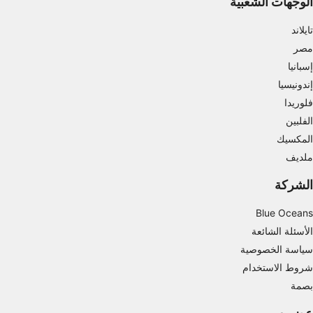
الوجهات الشعبية
قياس أداء المحتوى
تايلاند
فهم الجمهور من خلال إحصاءات أو مجموعات من
مصر
البيانات من مصادر مختلفة
إسبانيا
تطوير الخدمات وتحسينها
إندونيسيا
فلوريدا
استخدام بيانات محدودة لتحديد المحتوى
الفلبين
ميزات IAB الخاصة:
المكسيك
استخدام بيانات الموقع الجغرافي الدقيقة
ملديف
تحديد الأجهزة بناءً على المعلومات المطلوبة فعلياً.
الشركة
أغراض المعالجة غير المتعلقة بـ IAB:
Blue Oceans
ضروري
الأسئلة الشائعة
سياسة الخصوصية
الأداء
شروط الاستخدام
الوظائف
بصمة
الإعلان