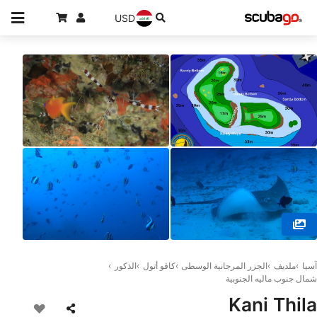
USD
© DivePoint Hudhuran Fushi, 20193 Male
آسيا
ملديف
الجزر المرجانية الوسطى
كافو أتول
الذكور
شمال جنوب ماليه الجنوبية
Kani Thila