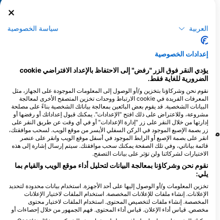
قرش المطرقة الكبير
أنقليس موراي
ا
العربية
سياسة الخصوصية
3
11
المشاهدات
المشاهدات
إعدادات الخصوصية
يؤدي النقر فوق الزر "رفض" إلى الاحتفاظ بالإعداد الافتراضي cookie
الضرورية للغاية فقط.
نقوم نحن وشركاؤنا بتخزين و/أو الوصول إلى المعلومات الموجودة على الجهاز، مثل
المعرفات الفريدة في cookie الارتباط ووحدات تخزين المتصفح الأخرى لمعالجة
F
J
D
N
O
S
A
J
J
M
A
M
F
J
D
N
O
S
A
J
J
M
A
M
F
J
البيانات الشخصية. قد يقوم بعض البائعين بمعالجة بياناتك الشخصية بناءً على مصلحة
مشروعة، وللاعتراض على ذلك افتح "الإعدادات". يمكنك قبول إعداداتك أو رفضها أو
إدارتها من خلال النقر على زر "إدارة الإعدادات" أو في أي وقت عن طريق النقر على
زر بصمة الإصبع الموجود في الركن السفلي الأيسر من موقع الويب. لسحب موافقتك،
مراكز الغوص التي تلبي موقع الغوص هذا
انقر على بصمة الإصبع أو الرابط الموجود في أسفل موقع الويب وانقر على عنصر
قائمة بياناتي، وفي تلك الصفحة يمكنك سحب موافقتك. سيتم إرسال إشارة إلى هذه
الاختيارات لشركائنا ولن تؤثر على بيانات التصفح.
نقوم نحن وشركاؤنا بمعالجة البيانات لتحليل أداء موقع الويب والقيام بما
يلي:
تخزين المعلومات و/أو الوصول إليها على أحد الأجهزة. استخدام بيانات محدودة لتحديد
الإعلانات. إنشاء ملفات للإعلانات المخصصة. استخدام الملفات لاختيار الإعلانات
المخصصة. إنشاء ملفات لتخصيص المحتوى. استخدام الملفات لاختيار محتوى
مخصص. قياس أداء الإعلان. قياس أداء المحتوى. فهم الجمهور من خلال إحصاءات أو
Juliet Sailing and Diving