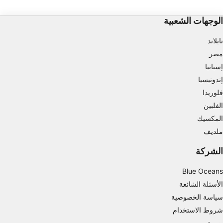
قياس أداء المحتوى
الوجهات الشعبية
فهم الجمهور من خلال إحصاءات أو مجموعات من
تايلاند
البيانات من مصادر مختلفة
مصر
تطوير الخدمات وتحسينها
إسبانيا
إندونيسيا
استخدام بيانات محدودة لتحديد المحتوى
فلوريدا
ميزات IAB الخاصة:
الفلبين
استخدام بيانات الموقع الجغرافي الدقيقة
المكسيك
ملديف
تحديد الأجهزة بناءً على المعلومات المطلوبة فعلياً.
الشركة
أغراض المعالجة غير المتعلقة بـ IAB:
ضروري
Blue Oceans
الأسئلة الشائعة
الأداء
سياسة الخصوصية
شروط الاستخدام
الوظائف
بصمة