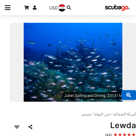
USD
© Juliet Sailing and Diving, 33131 Miami
أمريكا الشمالية
جزر البهاما
بيميني
Lewda
★★★★★
(44)