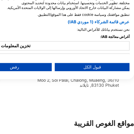
مختلفة. تطوير الخدمات وتحسينها. استخدام بيانات محدودة لتحديد المحتوى.
79/115 Soi Saiyuan, Rawai, 83100
يمكن مشاركة البيانات خارج الاتحاد الأوروبي وإرسالها إلى الولايات المتحدة الأمريكية.
Mueang Phuket, Phuket, تايلاند
تايلاند
تنطبق موافقتك وسياسة cookie فقط على هذا الموقع/التطبيق.
عرض قائمة الشركاء (1 موردي IAB)
ScubaNicks, Victoria Fawcus-Robinson
نحن نستخدم بياناتك للأغراض التالية:
90/8 Kanjana 2, Soi Sai Yuan, 83130
أغراض معالجة IAB:
Phuket, تايلاند
,
0
تخزين المعلومات و/
n
Sea Bees Diving
1/3 Moo 9 Viset Road, 83130 Phuket, تايلاند
استخدا
t
قبول الكل
رفض
s
Champagne Diving
36/10 Moo 2, Soi Palai, Chalong, Muaeng,
24
استخدام ال
83130 Phuket, تايلاند
استخدا
مواقع الغوص القريبة