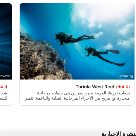
uckovic
Aqualung
Torinla West Reef
4.1)
(★4.0)
شعاب تورينلا الغربية بجزر سورين هي شعاب مرجانية
شعاب
منحدرة مع مزيج من الأجزاء المرجانية الصلبة والناعمة. تتميز
للشع
بقنوات رملية وشعاب مرجانية صغيرة وتوفر مناظر طبيعية
وناع
متنوعة تحت الماء. عادةً ما تكون الظروف خفيفة إلى معتدلة،
صغير
مما يوفر تجربة غوص مريحة لمختلف مستويات المهارة.
يجعل
نشرة الإخبارية