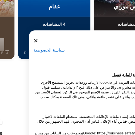
س موراي
عقام
4
مشاهدات
المشاهدات
سياسة الخصوصية
F
J
D
N
O
S
A
J
J
M
A
M
F
J
D
N
O
S
A
J
J
عرض المزيد من الحيوانات
نقوم نحن وشركاؤنا بتخزين و/أو الوصول إلى المعلومات الموجودة على الجهاز، مثل المعرفات الفريدة في cookie الارتباط ووحدات تخزين المتصفح الأخرى
لحة مشروعة، وللاعتراض على ذلك افتح "الإعدادات". يمكنك قبول
طريق النقر على زر بصمة الإصبع الموجود في الركن السفلي الأيسر من
ويب وانقر على عنصر قائمة بياناتي، وفي تلك الصفحة يمكنك سحب
انات. إنشاء ملفات للإعلانات المخصصة. استخدام الملفات لاختيار
. قياس أداء الإعلان. قياس أداء المحتوى. فهم الجمهور من خلال
ve
Sea Turtle Divers
Scubadeep
يمكنك العثور على معلومات إضافية حول استخدام هذه الشركة من خلال Google: https://business.safety.google/privacy/مجموعات من البيانات من مصادر