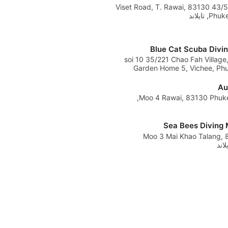
43/52 Viset Road, T. Rawai, 83130
Phu, تايلاند
Blue Cat Scuba Divi
soi 10 35/221 Chao Fah Villag
Garden Home 5, Vichee, Phu
تايلاند
Au
43/263 Moo 4 Rawai, 83130 Phuket,
Sea Bees Diving 
231 Moo 3 Mai Khao Talang,