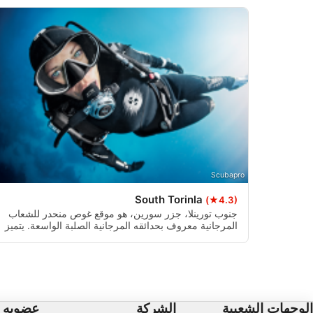
فهم الجمهور من خلال إحصاءات أو مجموعا
استخد
ميزات IAB الخاصة:
استخدا
تحديد الأجهزة بن
Scubapro
أغراض المعالجة غير المتعلقة بـ IAB:
South Torinla
(★4.3)
جنوب تورينلا، جزر سورين، هو موقع غوص منحدر للشعاب
المرجانية معروف بحدائقه المرجانية الصلبة الواسعة. يتميز
بتضاريس متنوعة مع بقع رملية وتشكيلات صخرية صغيرة.
يوفر عمومًا تيارات خفيفة إلى معتدلة مما يجعله مناسبًا
لتجربة غوص مريحة.
الوجهات الشعبية
الشركة
عضويه