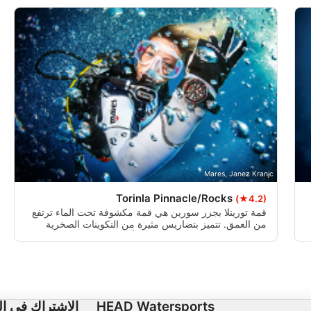
ت من البيانات من مصادر مختلفة
تطوير الخدمات وتحسينها
ام بيانات محدودة لتحديد المحتوى
م بيانات الموقع الجغرافي الدقيقة
اءً على المعلومات المطلوبة فعلياً.
Mares, Janez Kranjc
ضروري
Torinla Pinnacle/Rocks
(★4.2)
قمة تورينلا بجزر سورين هي قمة مكشوفة تحت الماء ترتفع
من العمق. تتميز بتضاريس مثيرة من التكوينات الصخرية
الأداء
الكبيرة والأعماق المتفاوتة. يمكن أن تكون التيارات هنا قوية
ولا يمكن التنبؤ بها، مما يجعلها غوصاً صعباً يناسب الغواصين
الوظائف
المتمرسين الذين يبحثون عن تجربة مبهجة.
الإعلان
HEAD Watersports
الاشتراك في ال