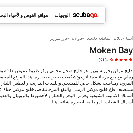
الوجهات
مواقع الغوص والأحياء البحر
آسيا
تايلاند
مقاطعة فانجنغا
خاو لاك
جزر سورين
Moken Bay
★★★★☆
(213)
خليج موكن بجزر سورين هو خليج ضحل محمي يوفر ظروف غوص هادئة وسهل
رملي مع بقع مرجانية متناثرة وتشكيلات صخرية صغيرة. هذا الموقع المح
المريح، ومناسب بشكل خاص للمبتدئين وجلسات التدريب والغطس الليلي.
يستضيف قاع خليج موكين الرملي والبقع المرجانية في خليج موكين حياة كب
أسماك الأنابيب الشبحية وفرس البحر والحبار والأخطبوط والروبيان والعديد 
أسماك الشعاب المرجانية الصغيرة شائعة هنا.