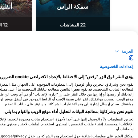
سمكة الراس
أنقلي
12
22
المشاهدات
ال
العربية
M
A
M
F
J
D
N
O
S
A
J
J
M
A
M
F
J
إعدادات الخصوصية
يؤدي النقر فوق الزر "رفض" إلى الاحتفاظ بالإعداد الافتراضي cookie الضرورية للغاية فقط.
لمعالجة البيانات الشخصية. قد يقوم بعض البائعين بمعالجة بياناتك الشخصية بناءً على مص
إعداداتك أو رفضها أو إدارتها من خلال النقر على زر "إدارة الإعدادات" أو في أي وقت عن 
موقع الويب. لسحب موافقتك، انقر على بصمة الإصبع أو الرابط الموجود في أسفل موقع ال
موافقتك. سيتم إرسال إشارة إلى هذه الاختيارات لشركائنا ولن تؤثر على بيانات التصفح.
مراكز الغوص التي تلبي موقع الغوص هذا
نقوم نحن وشركاؤنا بمعالجة البيانات لتحليل أداء موقع الويب والقيام بما يلي:
تخزين المعلومات و/أو الوصول إليها على أحد الأجهزة. استخدام بيانات محدودة لتحديد الإعل
الإعلانات المخصصة. إنشاء ملفات لتخصيص المحتوى. استخدام الملفات لاختيار محتوى مخصص
إحصاءات أو
, Scubadeep Patong
Whale Wish Diving