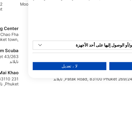
57/12 Moo 5 Khao Lak, Bang Niang,
186 Taweewong Road, 83150 Phuket,
82220 Phang Nga, تايلاند
ket
ng Center
SSS Phuket Dive, Freedive & Surf Center
e,Chao Fha
184, 1 Koktanod Rd, Karon, Mueang
ket town,
Phuket District, Phuket 83100, Thailand
8310 Phuket, تايلاند
83000 Phuket, 
أو الوصول إليها على أحد الأجهزة
m Scuba
Merlin Divers Phuket, Robert Klei
74/3 Moo 3 Rim Had Rd., Kamala, 83150
م بيانات محدودة لتحديد الإعلانات
Phuke, تايلاند
تايلاند
لا ، تعديل
إنشاء ملفات للإعلانات المخصصة
Mai Khao
Sunrise Diver
269/ Patak Road, 83100 Phuket, تايلاند
 83110
ملفات لاختيار الإعلانات المخصصة
Phuket, تايلاند
إنشاء ملفات لتخصيص المحتوى
م الملفات لاختيار محتوى مخصص
قياس أداء الإعلان
قياس أداء المحتوى