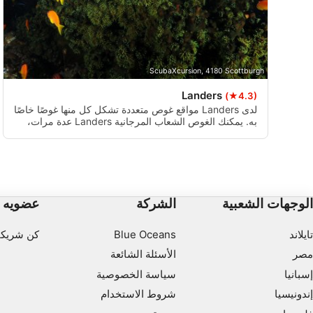
ScubaXcursion, 4180 Scottburgh
Landers
(★4.3)
لدى Landers مواقع غوص متعددة تشكل كل منها غوصًا خاصًا
به. يمكنك الغوص الشعاب المرجانية Landers عدة مرات،
وسوف يكون كل الغوص مختلفة عن تلك السابقة. هذا الموقع
هو أفضل وصف هاك ة ملعب تحت الماء. الشقوق غير
محدود، والثقوب، والأخايش كل مليئة الكنوز البحرية.
الوجهات الشعبية
الشركة
عضويه
تايلاند
Blue Oceans
كن شريكا
مصر
الأسئلة الشائعة
إسبانيا
سياسة الخصوصية
إندونيسيا
شروط الاستخدام