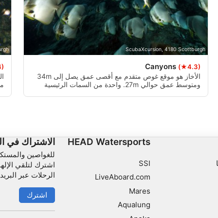
الأداء
الوظائف
urgh
ScubaXcursion, 4180 Scottburgh
الإعلان
Canyons
4)
(★4.3)
الأخاز هو موقع غوص متقدم مع أقصى عمق يصل إلى 34m
ال
ومتوسط عمق حوالي 27m. واحدة من السمات الرئيسية
من
والأكثر إثارة من الأخاديين هو صخرة فطر كبيرة مع شجرة
المرجان الخضراء الكبيرة التي يبدو أنها وضعت بدقة هناك
ال
مزينة الذهب البحر.
HEAD Watersports
الاشتراك في ال
للغواصين والمستك
SSI
اشترك لتلقي الإله
الرحلات عبر البريد 
LiveAboard.com
Mares
اشترك
Aqualung