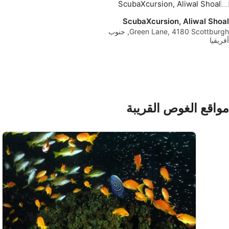
ScubaXcursion, Aliwal Shoal
استخدا
Green Lane, 4180 Scottburgh, جنوب
أفريقيا
فهم الجمهور من خلال إحصاءات أو مجموعا
مواقع الغوص القريبة
استخد
ميزات IAB الخاصة:
استخدا
تحديد الأجهزة بن
أغراض المعالجة غير المتعلقة بـ IAB: