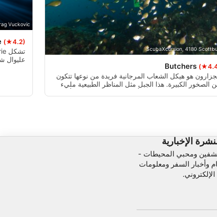
rag Vuckovic
e
(★4.2)
ScubaXcursion, 4180 Scottb
Butchers
(★4.
جزارون هو هيكل الشعاب المرجانية فريدة من نوعها تتكون
للتصوير ا
 الصخور الكبيرة. هذا الجبل مثل المناظر الطبيعية مليء
الأخاير والشقوق لاستكشاف. أقصى عمق هو 27m مع أعلى
شعاب المرجانية في حوالي 19m.
نشرة الإخبارية
شفين ومحبي المحيطات -
ام وأخبار السفر ومعلومات
الإلكتروني.