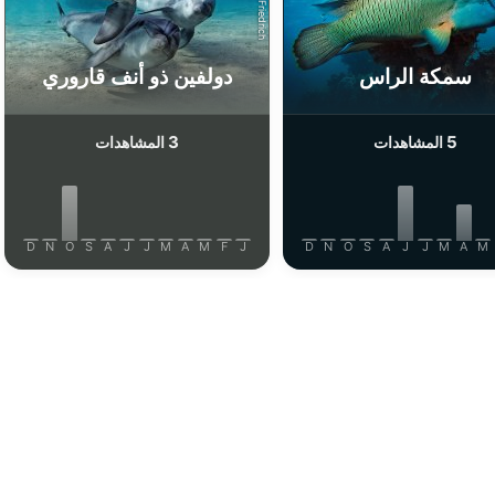
Tobias Friedrich
سمكة الراس
دولفين ذو أنف قاروري
3
5
المشاهدات
المشاهدات
D
N
O
S
A
J
J
M
A
M
F
J
D
N
O
S
A
J
J
M
A
M