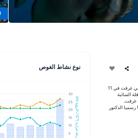
نوع نشاط الغوص
أحدث السفن التي سقطت فيكتوم إلى قمم عليوال شول هي إنتاج MV التي غرقت في 11
ذه الناقلة السائبة
 رسميا الدكتور