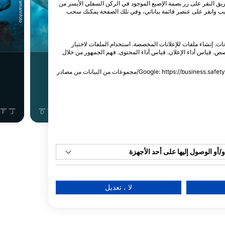
iStock/Dimitrios Stefanidis
iStock/ultramarinfoto
طريق النقر على زر بصمة الإصبع الموجود في الركن السفلي الأيسر من
ويب وانقر على عنصر قائمة بياناتي، وفي تلك الصفحة يمكنك سحب
س موراي
قرش النمر الرملي
انات. إنشاء ملفات للإعلانات المخصصة. استخدام الملفات لاختيار
. قياس أداء الإعلان. قياس أداء المحتوى. فهم الجمهور من خلال
7
مشاهدات
المشاهدات
يمكنك العثور على معلومات إضافية حول استخدام هذه الشركة من خلال Google: https://business.safety.google/privacy/مجموعات من البيانات من مصادر
F
J
D
N
O
S
A
J
J
M
A
M
F
J
D
N
O
S
A
J
J
عرض المزيد من الحيوانات
أو الوصول إليها على أحد الأجهزة
م بيانات محدودة لتحديد الإعلانات
لا ، تعديل
إنشاء ملفات للإعلانات المخصصة
ملفات لاختيار الإعلانات المخصصة