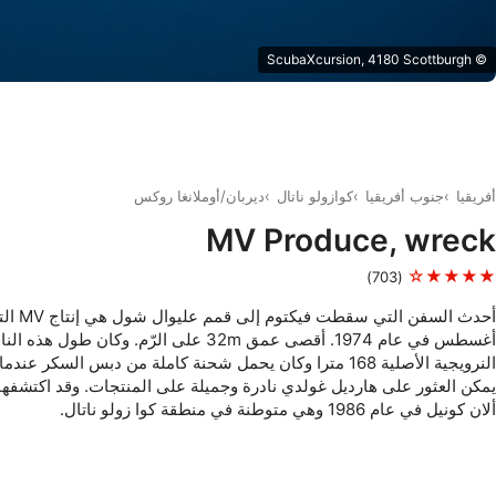
© ScubaXcursion, 4180 Scottburgh
أفريقيا
جنوب أفريقيا
كوازولو ناتال
ديربان/أوملانغا روكس
MV Produce, wreck
★★★★☆
(703)
أغسطس في عام 1974. أقصى عمق 32m على الرّم. وكان طول ه
النرويجية الأصلية 168 مترا وكان يحمل شحنة كاملة من دبس السكر عندما غرقت.
يمكن العثور على هارديل غولدي نادرة وجميلة على المنتجات. وقد اكتشفها
ألان كونيل في عام 1986 وهي متوطنة في منطقة كوا زولو ناتال.