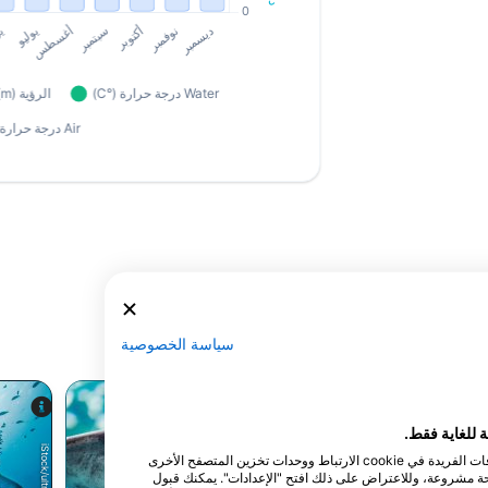
سياسة الخصوصية
نقوم نحن وشركاؤنا بتخزين و/أو الوصول إلى المعلومات الموجودة على الجهاز، مثل المعرفات الفريدة في cookie الارتباط ووحدات تخزين المتصفح الأخرى
لحة مشروعة، وللاعتراض على ذلك افتح "الإعدادات". يمكنك قبول