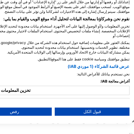
iStock/HakBak1979
Alamy-WaterFrame
إعداداتك أو رفضها أو إدارتها من خلال النقر على زر "إدارة الإعدادات" أو في أي وقت عن 
موقع الويب. لسحب موافقتك، انقر على بصمة الإصبع أو الرابط الموجود في أسفل موقع ال
موافقتك. سيتم إرسال إشارة إلى هذه الاختيارات لشركائنا ولن تؤثر على بيانات التصفح.
نقوم نحن وشركاؤنا بمعالجة البيانات لتحليل أداء موقع الويب والقيام بما يلي:
قرش الثور
أنقلي
تخزين المعلومات و/أو الوصول إليها على أحد الأجهزة. استخدام بيانات محدودة لتحديد الإعل
الإعلانات المخصصة. إنشاء ملفات لتخصيص المحتوى. استخدام الملفات لاختيار محتوى مخصص
إحصاءات أو
24
54
المشاهدات
ال
مختلفة. تطوير الخدمات وتحسينها. استخدام بيانات محدودة لتحديد المحتوى.
يمكن مشاركة البيانات خارج الاتحاد الأوروبي وإرسالها إلى الولايات المتحدة الأمريكية.
تنطبق موافقتك وسياسة cookie فقط على هذا الموقع/التطبيق.
عرض قائمة الشركاء (1 موردي IAB)
M
A
M
F
J
D
N
O
S
A
J
J
M
A
M
F
J
نحن نستخدم بياناتك للأغراض التالية:
أغراض معالجة IAB:
تخزين المعلومات و/
استخدا
قبول الكل
رفض
مراكز الغوص التي تلبي موقع الغوص هذا
استخدام ال