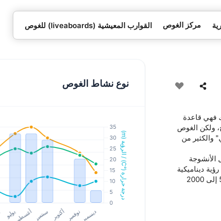
مركز الغوص
ية
القوارب المعيشية (liveaboards) للغوص
نوع نشاط الغوص
 فهي قاعدة
إلى الشاطئ متاح، ولكن الغوص
 والكثير من
ة مثل الأنشوجة
ؤية ديناميكية
من المدارس من المحار الأحمر والبفن، فضلا عن 100 الدالون القزم و 500 إلى 2000