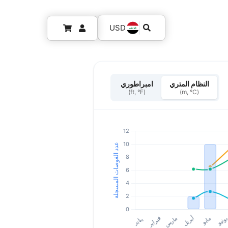
USD
النظام المتري
امبراطوري
(ft, °F)
(m, °C)