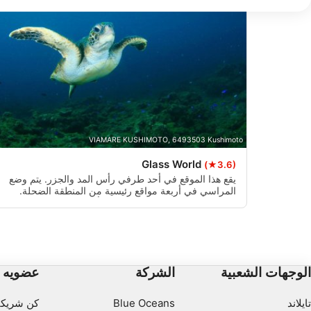
استخدام ال
استخدا
VIAMARE KUSHIMOTO, 6493503 Kushimoto
فهم الجمهور من خلال إحصاءات أو مجموعا
Glass World
(★3.6)
يقع هذا الموقع في أحد طرفي رأس المد والجزر. يتم وضع
المراسي في أربعة مواقع رئيسية من المنطقة الضحلة.
المنطقة الضحلة ضحلة ، حوالي 8 أمتار تحت المراسي. هنا
مجموعات من الشعاب المرجانية البيضاء ويجب الحرص على
استخد
عدم لمس الشعاب المرجانية. عادة ما يكون العمق عند نقاط
التثبيت الأخرى حوالي 15 مترا. هذا الموقع مليء بالرمل
ميزات IAB الخاصة:
والجذور ، لذلك من المهم الحفاظ على الطفو المحايد لتجنب
رفع الرمال وحماية موطن المخلوقات. هناك القليل من التيار
استخدا
الوجهات الشعبية
الشركة
عضويه
والنقطة سهلة الغوص.
تحديد الأجهزة بن
تايلاند
Blue Oceans
كن شريكا