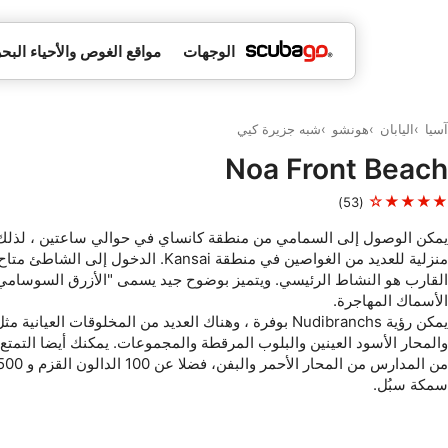
الوجهات
مواقع الغوص والأحياء البحر
آسيا
اليابان
هونشو
شبه جزيرة كيي
Noa Front Beach
★★★★☆
(53)
يمكن الوصول إلى السمامي من منطقة كانساي في حوالي ساعتين ، لذلك
منزلية للعديد من الغواصين في منطقة Kansai. الدخول 
القارب هو النشاط الرئيسي. ويتميز بوضوح جيد يسمى "الأزرق السوسامي"
الأسماك المهاجرة.
يمكن رؤية Nudibranchs بوفرة ، وهناك العديد من المخلوقات العياني
والمحار الأسود العينين والبلوب المرقطة والمجموعات. يمكنك أيضا التمتع ر
سمكة سبُل.