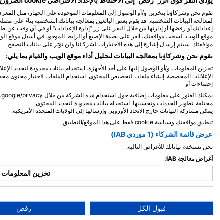
يؤدي النقر فوق الزر "رفض" إلى الاحتفاظ بالإعداد الافتراضي cookie الضرورية للغاية فقط.
سمكة الدامسيل
سمكة 
لمعالجة البيانات الشخصية. قد يقوم بعض البائعين بمعالجة بياناتك الشخصية بناءً على مص
إعداداتك أو رفضها أو إدارتها من خلال النقر على زر "إدارة الإعدادات" أو في أي وقت عن 
موقع الويب. لسحب موافقتك، انقر على بصمة الإصبع أو الرابط الموجود في أسفل موقع ال
3
4
المشاهدات
ال
موافقتك. سيتم إرسال إشارة إلى هذه الاختيارات لشركائنا ولن تؤثر على بيانات التصفح.
نقوم نحن وشركاؤنا بمعالجة البيانات لتحليل أداء موقع الويب والقيام بما يلي:
تخزين المعلومات و/أو الوصول إليها على أحد الأجهزة. استخدام بيانات محدودة لتحديد الإعل
الإعلانات المخصصة. إنشاء ملفات لتخصيص المحتوى. استخدام الملفات لاختيار محتوى مخصص
إحصاءات أو
M
A
M
F
J
D
N
O
S
A
J
J
M
A
M
F
J
مختلفة. تطوير الخدمات وتحسينها. استخدام بيانات محدودة لتحديد المحتوى.
يمكن مشاركة البيانات خارج الاتحاد الأوروبي وإرسالها إلى الولايات المتحدة الأمريكية.
تنطبق موافقتك وسياسة cookie فقط على هذا الموقع/التطبيق.
عرض قائمة الشركاء (1 موردي IAB)
نحن نستخدم بياناتك للأغراض التالية:
مواقع الغوص القريبة
أغراض معالجة IAB:
تخزين المعلومات و/
استخدا
قبول الكل
رفض