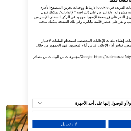
الببغاء
نقوم نحن وشركاؤنا بتخزين و/أو الوصول إلى المعلومات الموجودة على الجهاز، مثل المعرفات الفريدة في cookie الارتباط ووحدات تخزين المتصفح الأخرى
لحة مشروعة، وللاعتراض على ذلك افتح "الإعدادات". يمكنك قبول
طريق النقر على زر بصمة الإصبع الموجود في الركن السفلي الأيسر من
ويب وانقر على عنصر قائمة بياناتي، وفي تلك الصفحة يمكنك سحب
مشاهدات
انات. إنشاء ملفات للإعلانات المخصصة. استخدام الملفات لاختيار
. قياس أداء الإعلان. قياس أداء المحتوى. فهم الجمهور من خلال
D
N
O
S
A
J
J
يمكنك العثور على معلومات إضافية حول استخدام هذه الشركة من خلال Google: https://business.safety.google/privacy/مجموعات من البيانات من مصادر
أو الوصول إليها على أحد الأجهزة
م بيانات محدودة لتحديد الإعلانات
لا ، تعديل
إنشاء ملفات للإعلانات المخصصة