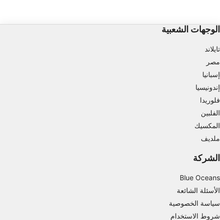
قياس أداء الإعلان
قياس أداء المحتوى
الوجهات الشعبية
فهم الجمهور من خلال إحصاءات أو مجموعات من
البيانات من مصادر مختلفة
تايلاند
مصر
تطوير الخدمات وتحسينها
إسبانيا
إندونيسيا
استخدام بيانات محدودة لتحديد المحتوى
فلوريدا
ميزات IAB الخاصة:
الفلبين
استخدام بيانات الموقع الجغرافي الدقيقة
المكسيك
ملديف
تحديد الأجهزة بناءً على المعلومات المطلوبة فعلياً.
الشركة
أغراض المعالجة غير المتعلقة بـ IAB:
ضروري
Blue Oceans
الأسئلة الشائعة
الأداء
سياسة الخصوصية
الوظائف
شروط الاستخدام