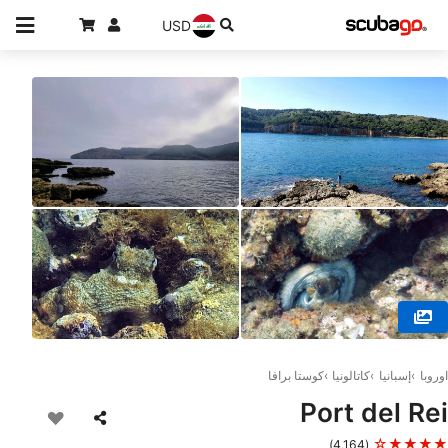
USD
© Scuba Alegre Dive Center, 17470 Sant Pere Pescador
اوروبا
إسبانيا
كاتالونيا
كوستا برافا
Port del Rei
★★★★☆
(4,164)