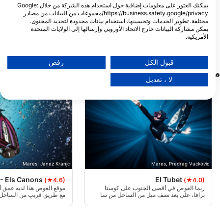
Av. Montgo 66, local 4,
يمكنك العثور على معلومات إضافية حول استخدام هذه الشركة من خلال Google:
17130 L’Escala, GE - إسبانيا
https://business.safety.google/privacy/مجموعات من البيانات من مصادر
مختلفة. تطوير الخدمات وتحسينها. استخدام بيانات محدودة لتحديد المحتوى.
يمكن مشاركة البيانات خارج الاتحاد الأوروبي وإرسالها إلى الولايات المتحدة
الأمريكية.
تنطبق موافقتك وسياسة cookie فقط على هذا الموقع/التطبيق.
عرض قائمة الشركاء (1 موردي IAB)
قبول الكل
رفض
مواقع الغوص القريبة
نحن نستخدم بياناتك للأغراض التالية:
لا ، تعديل
أغراض معالجة IAB:
تخزين المعلومات و/أو الوصول إليها على أحد الأجهزة
استخدام بيانات محدودة لتحديد الإعلانات
إنشاء ملفات للإعلانات المخصصة
استخدام الملفات لاختيار الإعلانات المخصصة
Mares, Janez Kranjc
Mares, Predrag Vuckovic
 - Els Canons
El Tubet
إنشاء ملفات لتخصيص المحتوى
(★4.6)
(★4.0)
ربما الغوص في أقصى الجنوب على كوستا
برافا، على بعد نصف ميل من الساحل من سا
مع طريق قريب من الساحل ب
استخدام الملفات لاختيار محتوى مخصص
بالوميرا، على عمق 30 مترا وعند التقاء أنبوب
حيث تجد ثلاثة أقواس تحت ا
مياه الأمطار بلانز مع اثنين من المناطق من
مثالي لجميع أنواع الغواصين.
الصخور الجرانيت منخفضة.