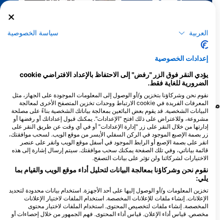
244
523
المشاهدات
المشاهدات
العربية
سياسة الخصوصية
إعدادات الخصوصية
F
J
D
N
O
S
A
J
J
M
A
M
F
J
D
N
O
S
A
J
J
M
A
M
F
J
يؤدي النقر فوق الزر "رفض" إلى الاحتفاظ بالإعداد الافتراضي cookie
الضرورية للغاية فقط.
نقوم نحن وشركاؤنا بتخزين و/أو الوصول إلى المعلومات الموجودة على الجهاز، مثل
مراكز الغوص التي تلبي موقع الغوص هذا
المعرفات الفريدة في cookie الارتباط ووحدات تخزين المتصفح الأخرى لمعالجة
البيانات الشخصية. قد يقوم بعض البائعين بمعالجة بياناتك الشخصية بناءً على مصلحة
مشروعة، وللاعتراض على ذلك افتح "الإعدادات". يمكنك قبول إعداداتك أو رفضها أو
إدارتها من خلال النقر على زر "إدارة الإعدادات" أو في أي وقت عن طريق النقر على
زر بصمة الإصبع الموجود في الركن السفلي الأيسر من موقع الويب. لسحب موافقتك،
Diving Grassi-Sub
Mateua Dive
انقر على بصمة الإصبع أو الرابط الموجود في أسفل موقع الويب وانقر على عنصر
Passatge Sibil·la de Fortià, 4, 17130
Plaza Punta Montgó Nº8, 17130
قائمة بياناتي، وفي تلك الصفحة يمكنك سحب موافقتك. سيتم إرسال إشارة إلى هذه
L’Escala, GE - إسبانيا
L’Escala, GE - إسبانيا
الاختيارات لشركائنا ولن تؤثر على بيانات التصفح.
نقوم نحن وشركاؤنا بمعالجة البيانات لتحليل أداء موقع الويب والقيام بما
يلي:
Orca Diving
C/ Port de La Clota S/N -
تخزين المعلومات و/أو الوصول إليها على أحد الأجهزة. استخدام بيانات محدودة لتحديد
Club Nautic L`Escala,
الإعلانات. إنشاء ملفات للإعلانات المخصصة. استخدام الملفات لاختيار الإعلانات
17130 L`Escala, GE - إسبانيا
المخصصة. إنشاء ملفات لتخصيص المحتوى. استخدام الملفات لاختيار محتوى
AQUATREK
مخصص. قياس أداء الإعلان. قياس أداء المحتوى. فهم الجمهور من خلال إحصاءات أو