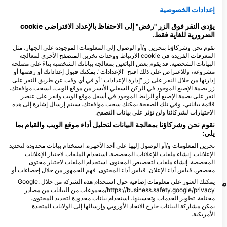
إعدادات الخصوصية
Central Dive Curacao
Relaxed Guided Dives
يؤدي النقر فوق الزر "رفض" إلى الاحتفاظ بالإعداد الافتراضي cookie
Veldweg 3, 0000 Julianadorp,
Martha Koosje 10, 0000CW
الضرورية للغاية فقط.
Willemstad, كوراساو
كوراساو
نقوم نحن وشركاؤنا بتخزين و/أو الوصول إلى المعلومات الموجودة على الجهاز، مثل
المعرفات الفريدة في cookie الارتباط ووحدات تخزين المتصفح الأخرى لمعالجة
البيانات الشخصية. قد يقوم بعض البائعين بمعالجة بياناتك الشخصية بناءً على مصلحة
Goby Divers
مشروعة، وللاعتراض على ذلك افتح "الإعدادات". يمكنك قبول إعداداتك أو رفضها أو
Piscaderaweg, Willemstad,
إدارتها من خلال النقر على زر "إدارة الإعدادات" أو في أي وقت عن طريق النقر على
Curaçao, 00000 Willemstad,
زر بصمة الإصبع الموجود في الركن السفلي الأيسر من موقع الويب. لسحب موافقتك،
كوراساو
انقر على بصمة الإصبع أو الرابط الموجود في أسفل موقع الويب وانقر على عنصر
Soul Divers
قائمة بياناتي، وفي تلك الصفحة يمكنك سحب موافقتك. سيتم إرسال إشارة إلى هذه
45 Druifweg, Willemstad,
الاختيارات لشركائنا ولن تؤثر على بيانات التصفح.
كوراساو
نقوم نحن وشركاؤنا بمعالجة البيانات لتحليل أداء موقع الويب والقيام بما
يلي:
تخزين المعلومات و/أو الوصول إليها على أحد الأجهزة. استخدام بيانات محدودة لتحديد
الإعلانات. إنشاء ملفات للإعلانات المخصصة. استخدام الملفات لاختيار الإعلانات
المخصصة. إنشاء ملفات لتخصيص المحتوى. استخدام الملفات لاختيار محتوى
مخصص. قياس أداء الإعلان. قياس أداء المحتوى. فهم الجمهور من خلال إحصاءات أو
مواقع الغوص القريبة
يمكنك العثور على معلومات إضافية حول استخدام هذه الشركة من خلال Google:
https://business.safety.google/privacy/مجموعات من البيانات من مصادر
مختلفة. تطوير الخدمات وتحسينها. استخدام بيانات محدودة لتحديد المحتوى.
يمكن مشاركة البيانات خارج الاتحاد الأوروبي وإرسالها إلى الولايات المتحدة
الأمريكية.
تنطبق موافقتك وسياسة cookie فقط على هذا الموقع/التطبيق.