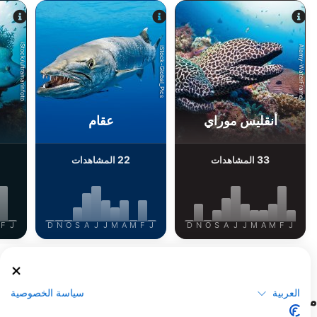
iStock/ultramarinfoto
Alamy-WaterFrame
iStock-Global_Pics
أنقليس موراي
عقام
22
33
المشاهدات
المشاهدات
F
J
D
N
O
S
A
J
J
M
A
M
F
J
D
N
O
S
A
J
J
M
A
M
F
J
عرض المزيد من الحيوانات
العربية
سياسة الخصوصية
مراكز الغوص التي تلبي موقع الغوص هذا