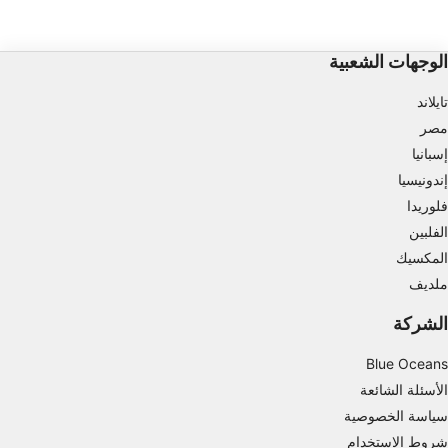
استخدام بيانات محدودة لتحديد الإعلانات
الوجهات الشعبية
إنشاء ملفات للإعلانات المخصصة
تايلاند
استخدام الملفات لاختيار الإعلانات المخصصة
مصر
إنشاء ملفات لتخصيص المحتوى
إسبانيا
إندونيسيا
استخدام الملفات لاختيار محتوى مخصص
فلوريدا
قياس أداء الإعلان
الفلبين
المكسيك
قياس أداء المحتوى
ملديف
فهم الجمهور من خلال إحصاءات أو مجموعات من
الشركة
البيانات من مصادر مختلفة
Blue Oceans
تطوير الخدمات وتحسينها
الأسئلة الشائعة
استخدام بيانات محدودة لتحديد المحتوى
سياسة الخصوصية
ميزات IAB الخاصة:
شروط الاستخدام