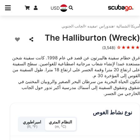
USD
أمريكا الشمالية
هندوراس
مفيده
الجانب الجنوبي
The Halliburton (Wreck)
★★★★☆
(3,548)
غرق حطام سفينة هاليبرتون عن قصد في عام 1998. كانت سفينة شحن
مستعدة عمدا لإنشاء شعاب مرجانية اصطناعية للغواصين. سطح السفينة
على ارتفاع 20 مترا وقمة الجسر على ارتفاع 18 مترا. طول السفينة من
القوس إلى المؤخرة 30 م.
تتكون الحياة البحرية من سرطان البحر الصغير والروبيان المختبئ في
شقوق وشقوق السفينة إلى أسماك مدرسية أكبر تدور حول الجانب
الخارجي من الجسر.
نوع نشاط الغوص
النظام المتري
امبراطوري
(ft, °F)
(m, °C)