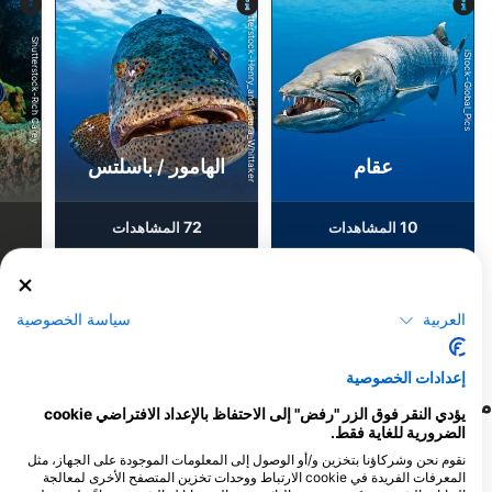
Shutterstock-Henry_and_Laura_Whittaker
Shutterstock-Rich Carey
iStock-Global_Pics
عقام
الهامور / باسلتس
72
10
المشاهدات
المشاهدات
العربية
سياسة الخصوصية
F
J
D
N
O
S
A
J
J
M
A
M
F
J
D
N
O
S
A
J
J
M
A
M
F
J
إعدادات الخصوصية
مراكز الغوص التي تلبي موقع الغوص هذا
يؤدي النقر فوق الزر "رفض" إلى الاحتفاظ بالإعداد الافتراضي cookie
الضرورية للغاية فقط.
نقوم نحن وشركاؤنا بتخزين و/أو الوصول إلى المعلومات الموجودة على الجهاز، مثل
المعرفات الفريدة في cookie الارتباط ووحدات تخزين المتصفح الأخرى لمعالجة