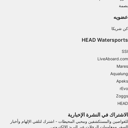
بصمة
استخدام بيانات الموقع الجغرافي الدقيقة
عضويه
تحديد الأجهزة بناءً على المعلومات المطلوبة فعلياً.
أغراض المعالجة غير المتعلقة بـ IAB:
كن شريكا
ضروري
HEAD Watersports
الأداء
SSI
LiveAboard.com
الوظائف
Mares
الإعلان
Aqualung
Apeks
rEvo
Zoggs
HEAD
الاشتراك في النشرة الإخبارية
للغواصين والمستكشفين ومحبي المحيطات - اشترك لتلقي الإلهام وأخبار
السفر ومعلومات الرحلات عبر البريد الإلكتروني.