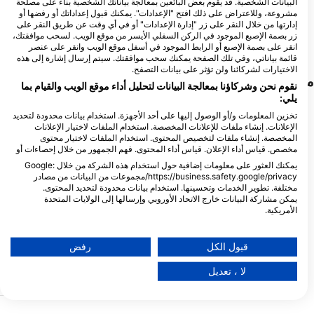
Captain Morgan’s Dive
TANK’D PRO DIVE CENTER
البيانات الشخصية. قد يقوم بعض البائعين بمعالجة بياناتك الشخصية بناءً على مصلحة
School Utila
UTILA, Tim Hammar
مشروعة، وللاعتراض على ذلك افتح "الإعدادات". يمكنك قبول إعداداتك أو رفضها أو
إدارتها من خلال النقر على زر "إدارة الإعدادات" أو في أي وقت عن طريق النقر على
SANDY BAY, 34201 UTILA - Bay
Main Street - Utila, Bay Islands,
Utila - Bay Islands, OH - هندوراس
Islands, هندوراس
زر بصمة الإصبع الموجود في الركن السفلي الأيسر من موقع الويب. لسحب موافقتك،
انقر على بصمة الإصبع أو الرابط الموجود في أسفل موقع الويب وانقر على عنصر
قائمة بياناتي، وفي تلك الصفحة يمكنك سحب موافقتك. سيتم إرسال إشارة إلى هذه
الاختيارات لشركائنا ولن تؤثر على بيانات التصفح.
مواقع الغوص القريبة
نقوم نحن وشركاؤنا بمعالجة البيانات لتحليل أداء موقع الويب والقيام بما
يلي:
تخزين المعلومات و/أو الوصول إليها على أحد الأجهزة. استخدام بيانات محدودة لتحديد
الإعلانات. إنشاء ملفات للإعلانات المخصصة. استخدام الملفات لاختيار الإعلانات
المخصصة. إنشاء ملفات لتخصيص المحتوى. استخدام الملفات لاختيار محتوى
مخصص. قياس أداء الإعلان. قياس أداء المحتوى. فهم الجمهور من خلال إحصاءات أو
يمكنك العثور على معلومات إضافية حول استخدام هذه الشركة من خلال Google:
https://business.safety.google/privacy/مجموعات من البيانات من مصادر
مختلفة. تطوير الخدمات وتحسينها. استخدام بيانات محدودة لتحديد المحتوى.
يمكن مشاركة البيانات خارج الاتحاد الأوروبي وإرسالها إلى الولايات المتحدة
الأمريكية.
Scubapro
تنطبق موافقتك وسياسة cookie فقط على هذا الموقع/التطبيق.
VE CENTER, 34201 UTILA -
Diamond Cay
(★4.4)
عرض قائمة الشركاء (1 موردي IAB)
يشترك هذا الموقع في اسمه مع كاي الصغيرة
قبول الكل
رفض
البارزة من الماء القريب. يغوص الانجراف قبالة
tingray Point
(★4.2)
نحن نستخدم بياناتك للأغراض التالية:
تكوين مرجاني ضيق بين قناتين رمليتين عبارة
توجه عبر الرّمإلى الجدار عل
لا ، تعديل
عن بقع رملية واسعة إلى الغرب (30 قدما / 10
أغراض معالجة IAB:
أمتار) ، وتنتهي في الجزء العلوي من جدار
الشعاب المرجانية باتجاه الشرق.
واسعة وحوالي 0
تخزين المعلومات و/أو الوصول إليها على أحد الأجهزة
مثالية للغوص الخاص بك.