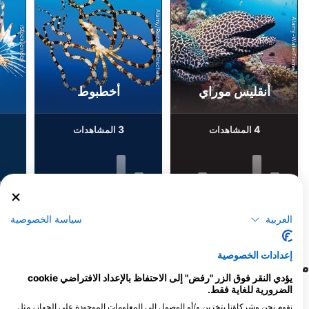
Alamy/Reinhard Dirscherl
Alamy-WaterFrame
iStock/cinoby
أنقليس موراي
أخطبوط
3
4
المشاهدات
المشاهدات
F
J
D
N
O
S
A
J
J
M
A
M
F
J
D
N
O
S
A
J
J
M
A
M
F
J
العربية
سياسة الخصوصية
عرض المزيد من الحيوانات
إعدادات الخصوصية
مراكز الغوص التي تلبي موقع الغوص هذا
يؤدي النقر فوق الزر "رفض" إلى الاحتفاظ بالإعداد الافتراضي cookie
الضرورية للغاية فقط.
نقوم نحن وشركاؤنا بتخزين و/أو الوصول إلى المعلومات الموجودة على الجهاز، مثل