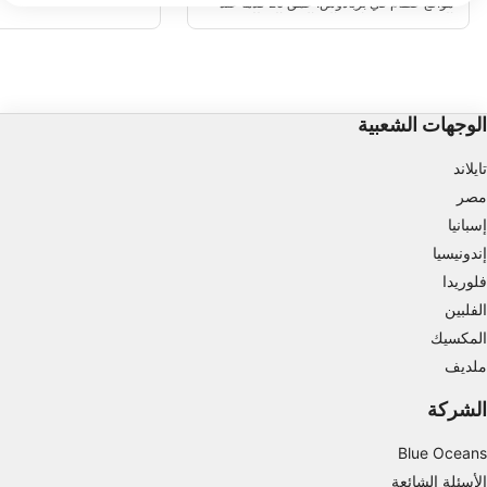
مواقع حطام في بربادوس. عمق 25 قدما عند
تخزين المعلومات و/أو الوصول إليها على أحد الأجهزة
عموما هناك القليل جدا من ا
القوس و 55 قدما في الرمال. مثالية للمبتدئين
والمتقدمين / العميقين يمك
وذوي الخبرة والغواصين الاختراق. مثالية
132ft.
للتصوير الفوتوغرافي تحت الماء والغوص
استخدام بيانات محدودة لتحديد الإعلانات
الليلي.
إنشاء ملفات للإعلانات المخصصة
الوجهات الشعبية
استخدام الملفات لاختيار الإعلانات المخصصة
تايلاند
إنشاء ملفات لتخصيص المحتوى
مصر
إسبانيا
استخدام الملفات لاختيار محتوى مخصص
إندونيسيا
قياس أداء الإعلان
فلوريدا
الفلبين
قياس أداء المحتوى
المكسيك
فهم الجمهور من خلال إحصاءات أو مجموعات من
ملديف
البيانات من مصادر مختلفة
الشركة
تطوير الخدمات وتحسينها
Blue Oceans
استخدام بيانات محدودة لتحديد المحتوى
الأسئلة الشائعة