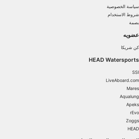
ميزات IAB الخاصة:
سياسة الخصوصية
شروط الاستخدام
استخدام بيانات الموقع الجغرافي الدقيقة
بصمة
تحديد الأجهزة بناءً على المعلومات المطلوبة فعلياً.
عضويه
أغراض المعالجة غير المتعلقة بـ IAB:
كن شريكا
ضروري
HEAD Watersports
الأداء
SSI
الوظائف
LiveAboard.com
الإعلان
Mares
Aqualung
Apeks
rEvo
Zoggs
HEAD