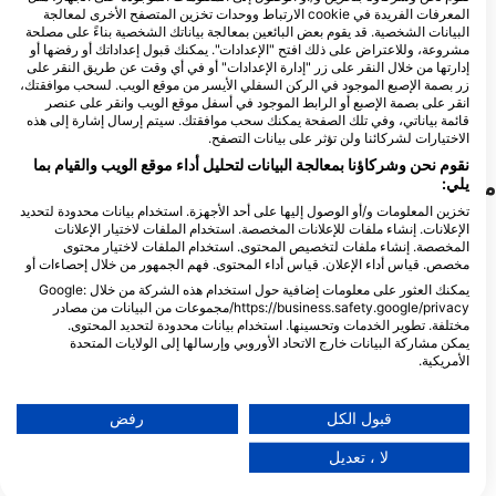
المعرفات الفريدة في cookie الارتباط ووحدات تخزين المتصفح الأخرى لمعالجة
البيانات الشخصية. قد يقوم بعض البائعين بمعالجة بياناتك الشخصية بناءً على مصلحة
BarbadoScuba, Above &
مشروعة، وللاعتراض على ذلك افتح "الإعدادات". يمكنك قبول إعداداتك أو رفضها أو
Below Watersports
إدارتها من خلال النقر على زر "إدارة الإعدادات" أو في أي وقت عن طريق النقر على
(Barbados) Inc
زر بصمة الإصبع الموجود في الركن السفلي الأيسر من موقع الويب. لسحب موافقتك،
Little Good Harbour, 27190
انقر على بصمة الإصبع أو الرابط الموجود في أسفل موقع الويب وانقر على عنصر
Shermans, بربادوس
قائمة بياناتي، وفي تلك الصفحة يمكنك سحب موافقتك. سيتم إرسال إشارة إلى هذه
الاختيارات لشركائنا ولن تؤثر على بيانات التصفح.
نقوم نحن وشركاؤنا بمعالجة البيانات لتحليل أداء موقع الويب والقيام بما
مواقع الغوص القريبة
يلي:
تخزين المعلومات و/أو الوصول إليها على أحد الأجهزة. استخدام بيانات محدودة لتحديد
الإعلانات. إنشاء ملفات للإعلانات المخصصة. استخدام الملفات لاختيار الإعلانات
المخصصة. إنشاء ملفات لتخصيص المحتوى. استخدام الملفات لاختيار محتوى
مخصص. قياس أداء الإعلان. قياس أداء المحتوى. فهم الجمهور من خلال إحصاءات أو
يمكنك العثور على معلومات إضافية حول استخدام هذه الشركة من خلال Google:
https://business.safety.google/privacy/مجموعات من البيانات من مصادر
مختلفة. تطوير الخدمات وتحسينها. استخدام بيانات محدودة لتحديد المحتوى.
يمكن مشاركة البيانات خارج الاتحاد الأوروبي وإرسالها إلى الولايات المتحدة
الأمريكية.
تنطبق موافقتك وسياسة cookie فقط على هذا الموقع/التطبيق.
Mares
عرض قائمة الشركاء (1 موردي IAB)
قبول الكل
رفض
Brightledge
(★4.4)
BarbadoScuba, 27190 Shermans
نحن نستخدم بياناتك للأغراض التالية:
Brightledge هو جزء
لا ، تعديل
الخارجية التي تمتد شمالا / ج
Pamir, wreck
(★4.6)
أغراض معالجة IAB:
الرصيف عل
تم تصنيف حطام سفينة بامير كواحد من أفضل 3