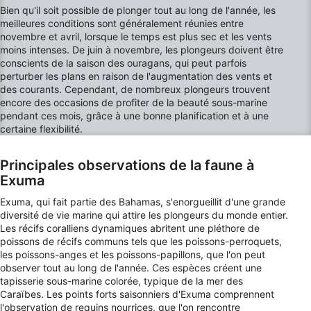
Objectifs de traitement de l'IAB :
Bien qu'il soit possible de plonger tout au long de l'année, les
Stocker et/ou accéder à des informations sur
meilleures conditions sont généralement réunies entre
un appareil
novembre et avril, lorsque le temps est plus sec et les vents
moins intenses. De juin à novembre, les plongeurs doivent être
Utiliser des données limitées pour
conscients de la saison des ouragans, qui peut parfois
sélectionner la publicité
perturber les plans en raison de l'augmentation des vents et
des courants. Cependant, de nombreux plongeurs trouvent
encore des occasions de profiter de la beauté sous-marine
Créer des profils pour la publicité
personnalisée
pendant ces mois, grâce à une bonne planification et à une
certaine flexibilité.
Utiliser des profils pour sélectionner des
publicités personnalisées
Principales observations de la faune à
Exuma
Créer des profils de contenus personnalisés
Exuma, qui fait partie des Bahamas, s'enorgueillit d'une grande
Utiliser des profils pour sélectionner des
diversité de vie marine qui attire les plongeurs du monde entier.
contenus personnalisés
Les récifs coralliens dynamiques abritent une pléthore de
poissons de récifs communs tels que les poissons-perroquets,
Mesurer la performance des publicités
les poissons-anges et les poissons-papillons, que l'on peut
observer tout au long de l'année. Ces espèces créent une
Mesurer la performance des contenus
tapisserie sous-marine colorée, typique de la mer des
Caraïbes. Les points forts saisonniers d'Exuma comprennent
l'observation de requins nourrices, que l'on rencontre
Comprendre les publics par le biais de