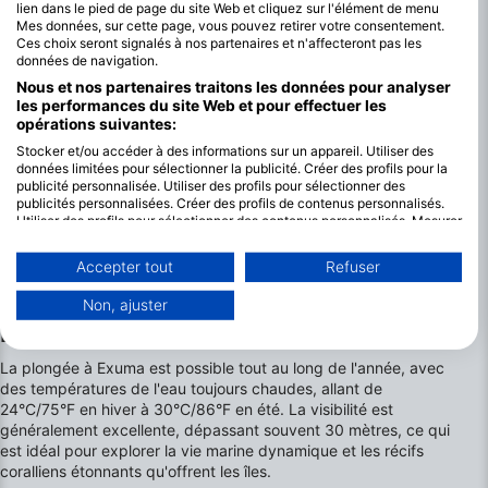
lien dans le pied de page du site Web et cliquez sur l'élément de menu
Mes données, sur cette page, vous pouvez retirer votre consentement.
Ces choix seront signalés à nos partenaires et n'affecteront pas les
données de navigation.
Nous et nos partenaires traitons les données pour analyser
les performances du site Web et pour effectuer les
opérations suivantes:
Stocker et/ou accéder à des informations sur un appareil. Utiliser des
données limitées pour sélectionner la publicité. Créer des profils pour la
publicité personnalisée. Utiliser des profils pour sélectionner des
publicités personnalisées. Créer des profils de contenus personnalisés.
Utiliser des profils pour sélectionner des contenus personnalisés. Mesurer
la performance des publicités. Mesurer la performance des contenus.
Comprendre les publics par le biais de statistiques ou de combinaisons de
Accepter tout
Refuser
données provenant de différentes sources. Développer et améliorer les
services. Utiliser des données limitées pour sélectionner le contenu.
Les meilleurs mois pour plonger à
Non, ajuster
Vous trouverez de plus amples informations sur l'utilisation des données
Exumas
par Google ici : https://business.safety.google/privacy/
Les données peuvent être partagées en dehors de l'Union européenne et
La plongée à Exuma est possible tout au long de l'année, avec
envoyées aux États-Unis.
des températures de l'eau toujours chaudes, allant de
Votre consentement et la politique cookie s'appliquent uniquement à ce
24°C/75°F en hiver à 30°C/86°F en été. La visibilité est
site Web/application.
généralement excellente, dépassant souvent 30 mètres, ce qui
Voir la liste des partenaires (1 IAB Vendors)
est idéal pour explorer la vie marine dynamique et les récifs
Nous utilisons vos données aux fins suivantes :
coralliens étonnants qu'offrent les îles.