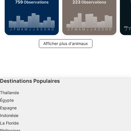
759
223
Observations
Observations
La publicité
J
F
M
A
M
J
J
A
S
O
N
D
J
F
M
A
M
J
J
A
S
O
N
D
J
F
Afficher plus d'animaux
Destinations Populaires
Thaïlande
Égypte
Espagne
Indonésie
La Floride
Philippines