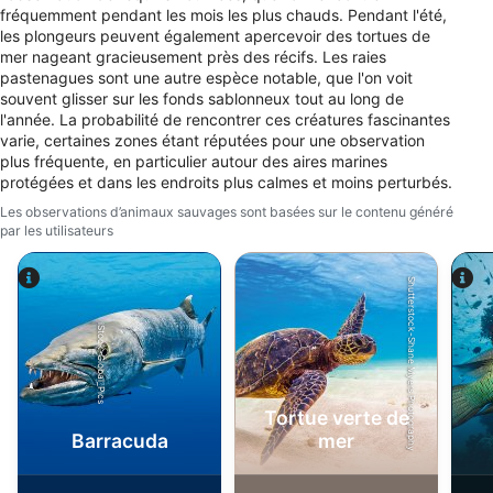
fréquemment pendant les mois les plus chauds. Pendant l'été,
statistiques ou de combinaisons de données
provenant de différentes sources
les plongeurs peuvent également apercevoir des tortues de
mer nageant gracieusement près des récifs. Les raies
pastenagues sont une autre espèce notable, que l'on voit
Développer et améliorer les services
souvent glisser sur les fonds sablonneux tout au long de
l'année. La probabilité de rencontrer ces créatures fascinantes
Utiliser des données limitées pour
varie, certaines zones étant réputées pour une observation
sélectionner le contenu
plus fréquente, en particulier autour des aires marines
Caractéristiques spéciales de l'IAB :
protégées et dans les endroits plus calmes et moins perturbés.
Les observations d’animaux sauvages sont basées sur le contenu généré
Utiliser des données de géolocalisation
par les utilisateurs
précises
Identifier les appareils à partir des
Shutterstock-Shane Myers Photography
informations demandées explicitement
iStock-Global_Pics
Finalités de traitement non liées à l'IAB :
Nécessaire
Performance
Tortue verte de
Barracuda
mer
Fonctionnel