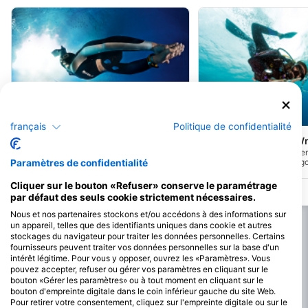
Mares
Aqualung
français
Politique de confidentialité
Barracuda Shoals
The Austin Smith (W
(★4.5)
Une grande plongée facile dans une eau
Le Austin Smith, égaleme
super claire ; parfait pour les plongeurs
le nom de HMBS Flamingo,
Paramètres de confidentialité
débutants et les plongeurs avec tuba. Ce
l'origine un Cutter de 90 
site est situé dans les Exumas, non loin
de défense des Bahamas e
Cliquer sur le bouton «Refuser» conserve le paramétrage
de George Town, et doit son nom à
hors service en 1995. Alors
par défaut des seuls cookie strictement nécessaires.
l'abondance de barracudas qu'on y
remorqué vers son lieu de 
trouve.
sous forme de récif artificie
Nous et nos partenaires stockons et/ou accédons à des informations sur
Smith a accidentellement 
un appareil, telles que des identifiants uniques dans cookie et autres
et repose maintenant dan
stockages du navigateur pour traiter les données personnelles. Certains
d'eau dans les Exuma Cay
fournisseurs peuvent traiter vos données personnelles sur la base d'un
intérêt légitime. Pour vous y opposer, ouvrez les «Paramètres». Vous
pouvez accepter, refuser ou gérer vos paramètres en cliquant sur le
bouton «Gérer les paramètres» ou à tout moment en cliquant sur le
bouton d'empreinte digitale dans le coin inférieur gauche du site Web.
Pour retirer votre consentement, cliquez sur l'empreinte digitale ou sur le