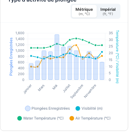
Métrique
Impérial
(m, °C)
(ft, °F)