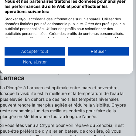
Nous et nos partenaires traitons les données pour analyser
les performances du site Web et pour effectuer les
opérations suivantes:
Stocker et/ou accéder à des informations sur un appareil. Utiliser des
données limitées pour sélectionner la publicité. Créer des profils pour la
publicité personnalisée. Utiliser des profils pour sélectionner des
publicités personnalisées. Créer des profils de contenus personnalisés.
Utiliser des profils pour sélectionner des contenus personnalisés. Mesurer
la performance des publicités. Mesurer la performance des contenus.
Comprendre les publics par le biais de statistiques ou de combinaisons de
Accepter tout
Refuser
données provenant de différentes sources. Développer et améliorer les
services. Utiliser des données limitées pour sélectionner le contenu.
Non, ajuster
Vous trouverez de plus amples informations sur l'utilisation des données
Les meilleurs mois pour Plonger à
par Google ici : https://business.safety.google/privacy/
Les données peuvent être partagées en dehors de l'Union européenne et
Larnaca
envoyées aux États-Unis.
Votre consentement et la politique cookie s'appliquent uniquement à ce
La Plongée à Larnaca est optimale entre mars et novembre,
site Web/application.
lorsque la visibilité est la meilleure et la température de l'eau la
Voir la liste des partenaires (1 IAB Vendors)
plus élevée. En dehors de ces mois, les tempêtes hivernales
peuvent rendre la mer plus agitée et réduire la visibilité. Chypre
Nous utilisons vos données aux fins suivantes :
reste néanmoins l'un des meilleurs endroits pour faire de la
Objectifs de traitement de l'IAB :
plongée en Méditerranée tout au long de l'année.
Stocker et/ou accéder à des informations sur
Si vous êtes venu à Chypre pour voir l'épave du Zenobia, il est
un appareil
peut-être préférable d'y aller en bateau de croisière, où vous