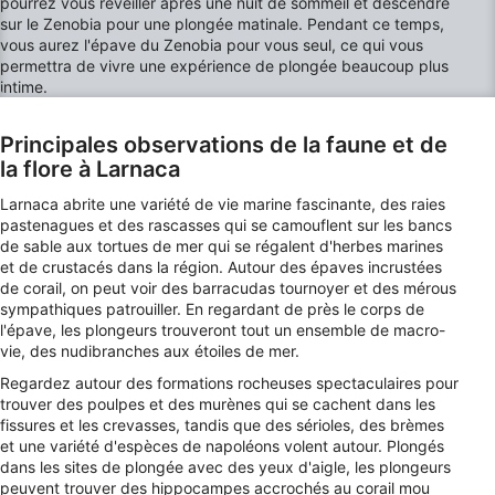
pourrez vous réveiller après une nuit de sommeil et descendre
Utiliser des données limitées pour
sur le Zenobia pour une plongée matinale. Pendant ce temps,
sélectionner la publicité
vous aurez l'épave du Zenobia pour vous seul, ce qui vous
permettra de vivre une expérience de plongée beaucoup plus
Créer des profils pour la publicité
intime.
personnalisée
Principales observations de la faune et de
Utiliser des profils pour sélectionner des
publicités personnalisées
la flore à Larnaca
Larnaca abrite une variété de vie marine fascinante, des raies
Créer des profils de contenus personnalisés
pastenagues et des rascasses qui se camouflent sur les bancs
de sable aux tortues de mer qui se régalent d'herbes marines
Utiliser des profils pour sélectionner des
et de crustacés dans la région. Autour des épaves incrustées
contenus personnalisés
de corail, on peut voir des barracudas tournoyer et des mérous
sympathiques patrouiller. En regardant de près le corps de
Mesurer la performance des publicités
l'épave, les plongeurs trouveront tout un ensemble de macro-
vie, des nudibranches aux étoiles de mer.
Mesurer la performance des contenus
Regardez autour des formations rocheuses spectaculaires pour
trouver des poulpes et des murènes qui se cachent dans les
Comprendre les publics par le biais de
fissures et les crevasses, tandis que des sérioles, des brèmes
statistiques ou de combinaisons de données
provenant de différentes sources
et une variété d'espèces de napoléons volent autour. Plongés
dans les sites de plongée avec des yeux d'aigle, les plongeurs
peuvent trouver des hippocampes accrochés au corail mou
Développer et améliorer les services