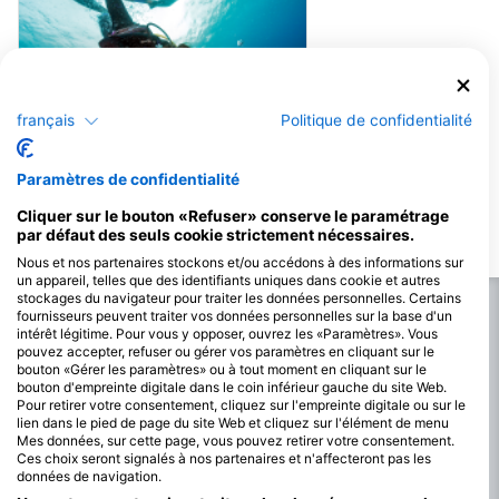
français
Politique de confidentialité
Aqualung
Elpida Wreck
(★4.7)
Paramètres de confidentialité
L'Elpida a été coulé pour la plongée
sous-marine. Il s'agit d'un grand navire
Cliquer sur le bouton «Refuser» conserve le paramétrage
commercial de 63 mètres de long, qui se
par défaut des seuls cookie strictement nécessaires.
trouve à une profondeur d'un peu moins
de 30 mètres. Le pont principal se trouve
Nous et nos partenaires stockons et/ou accédons à des informations sur
à 20 m. Il y a un grand pont, des zones de
un appareil, telles que des identifiants uniques dans cookie et autres
logement, un grand pont long. À
stockages du navigateur pour traiter les données personnelles. Certains
l'intérieur, il y a de grandes zones de
fournisseurs peuvent traiter vos données personnelles sur la base d'un
conteneurs, des couloirs, la salle des
machines.
intérêt légitime. Pour vous y opposer, ouvrez les «Paramètres». Vous
pouvez accepter, refuser ou gérer vos paramètres en cliquant sur le
bouton «Gérer les paramètres» ou à tout moment en cliquant sur le
bouton d'empreinte digitale dans le coin inférieur gauche du site Web.
Pour retirer votre consentement, cliquez sur l'empreinte digitale ou sur le
lien dans le pied de page du site Web et cliquez sur l'élément de menu
Mes données, sur cette page, vous pouvez retirer votre consentement.
Ces choix seront signalés à nos partenaires et n'affecteront pas les
données de navigation.