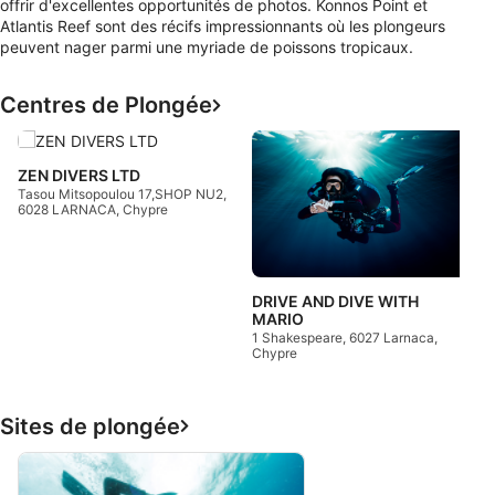
offrir d'excellentes opportunités de photos. Konnos Point et
Atlantis Reef sont des récifs impressionnants où les plongeurs
peuvent nager parmi une myriade de poissons tropicaux.
Centres de Plongée
Z
P
ZEN DIVERS LTD
C
Tasou Mitsopoulou 17,SHOP NU2,
6028 LARNACA, Chypre
DRIVE AND DIVE WITH
MARIO
1 Shakespeare, 6027 Larnaca,
Chypre
Sites de plongée