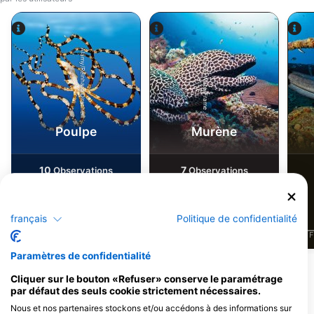
Alamy/Reinhard Dirscherl
Alamy-WaterFrame
Poulpe
Murène
10
7
Observations
Observations
français
Politique de confidentialité
J
F
M
A
M
J
J
A
S
O
N
D
J
F
M
A
M
J
J
A
S
O
N
D
J
F
Paramètres de confidentialité
Cliquer sur le bouton «Refuser» conserve le paramétrage
Centres de plongée desservant ce site
par défaut des seuls cookie strictement nécessaires.
de plongée
Nous et nos partenaires stockons et/ou accédons à des informations sur