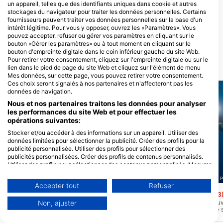
un appareil, telles que des identifiants uniques dans cookie et autres
stockages du navigateur pour traiter les données personnelles. Certains
fournisseurs peuvent traiter vos données personnelles sur la base d'un
Diving Center Pongo
Deep Blue Diving
intérêt légitime. Pour vous y opposer, ouvrez les «Paramètres». Vous
Raduca 1, 22202 Primosten, Croatie
Miline 120, 22203 Rogoznica,
pouvez accepter, refuser ou gérer vos paramètres en cliquant sur le
Croatie
bouton «Gérer les paramètres» ou à tout moment en cliquant sur le
bouton d'empreinte digitale dans le coin inférieur gauche du site Web.
Pour retirer votre consentement, cliquez sur l'empreinte digitale ou sur le
SITES DE PLONGÉE À PROXIMITÉ
lien dans le pied de page du site Web et cliquez sur l'élément de menu
Mes données, sur cette page, vous pouvez retirer votre consentement.
Ces choix seront signalés à nos partenaires et n'affecteront pas les
données de navigation.
Nous et nos partenaires traitons les données pour analyser
les performances du site Web et pour effectuer les
opérations suivantes:
Stocker et/ou accéder à des informations sur un appareil. Utiliser des
données limitées pour sélectionner la publicité. Créer des profils pour la
publicité personnalisée. Utiliser des profils pour sélectionner des
publicités personnalisées. Créer des profils de contenus personnalisés.
Utiliser des profils pour sélectionner des contenus personnalisés. Mesurer
la performance des publicités. Mesurer la performance des contenus.
Diving Center Pongo, 22202 Primosten
Diving Center Pongo, 22202 
Comprendre les publics par le biais de statistiques ou de combinaisons de
Accepter tout
Refuser
données provenant de différentes sources. Développer et améliorer les
SS Zagreb Wreck
Punta Planka
(★4.3)
(★4.3
services. Utiliser des données limitées pour sélectionner le contenu.
Cet endroit est réservé aux plongeurs
À cet endroit, vous pou
Non, ajuster
Vous trouverez de plus amples informations sur l'utilisation des données
trimix avancés en raison de la profondeur
à tout, de la mer calme
par Google ici : https://business.safety.google/privacy/
à laquelle se trouve l'épave. La partie la
forts courants marins q