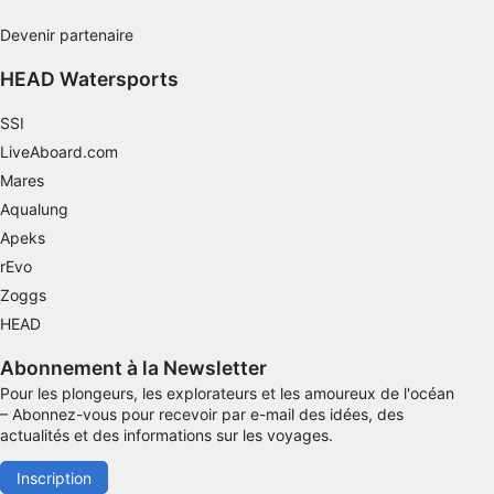
Caractéristiques spéciales de l'IAB :
Devenir partenaire
Utiliser des données de géolocalisation
HEAD Watersports
précises
Identifier les appareils à partir des
SSI
informations demandées explicitement
LiveAboard.com
Finalités de traitement non liées à l'IAB :
Mares
Aqualung
Nécessaire
Apeks
Performance
rEvo
Zoggs
Fonctionnel
HEAD
La publicité
Abonnement à la Newsletter
Pour les plongeurs, les explorateurs et les amoureux de l'océan
– Abonnez-vous pour recevoir par e-mail des idées, des
actualités et des informations sur les voyages.
Inscription