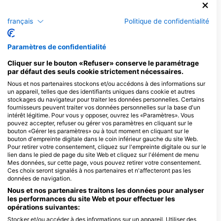
français
Politique de confidentialité
Camel Dive Club
P.O Box 10, 46619 Sharm El Sheikh,
Egypte
Paramètres de confidentialité
Cliquer sur le bouton «Refuser» conserve le paramétrage
par défaut des seuls cookie strictement nécessaires.
Nous et nos partenaires stockons et/ou accédons à des informations sur
Pirates Dive Club
un appareil, telles que des identifiants uniques dans cookie et autres
Falcon Hills Hotel, 46619 South
stockages du navigateur pour traiter les données personnelles. Certains
Sinai, Sharm El-Sheikh, Egypte
fournisseurs peuvent traiter vos données personnelles sur la base d'un
intérêt légitime. Pour vous y opposer, ouvrez les «Paramètres». Vous
pouvez accepter, refuser ou gérer vos paramètres en cliquant sur le
bouton «Gérer les paramètres» ou à tout moment en cliquant sur le
Sunshine Divers Mary & Klaus
bouton d'empreinte digitale dans le coin inférieur gauche du site Web.
El-Khan Mall no.(10), 46619
Pour retirer votre consentement, cliquez sur l'empreinte digitale ou sur le
Sharm El Sheikh, Egypte
lien dans le pied de page du site Web et cliquez sur l'élément de menu
Mes données, sur cette page, vous pouvez retirer votre consentement.
Mr.Diver Red Sea
Ces choix seront signalés à nos partenaires et n'affecteront pas les
Hollywood Palma Di Sharm
données de navigation.
Resort, 46619 Sharm El
Sheikh, Egypte
Nous et nos partenaires traitons les données pour analyser
les performances du site Web et pour effectuer les
opérations suivantes:
Stocker et/ou accéder à des informations sur un appareil. Utiliser des