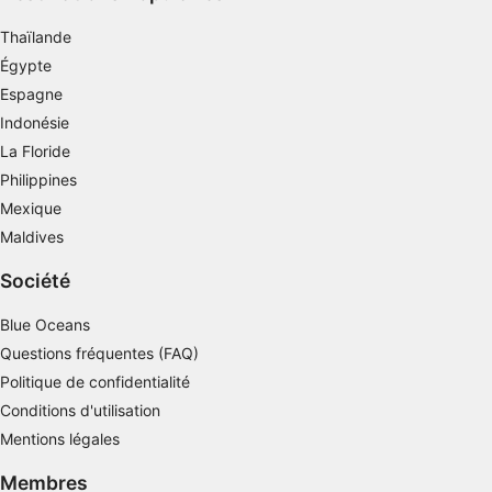
Créer des profils pour la publicité
personnalisée
Thaïlande
Égypte
Utiliser des profils pour sélectionner des
publicités personnalisées
Espagne
Indonésie
Créer des profils de contenus personnalisés
La Floride
Philippines
Utiliser des profils pour sélectionner des
contenus personnalisés
Mexique
Maldives
Mesurer la performance des publicités
Société
Mesurer la performance des contenus
Blue Oceans
Comprendre les publics par le biais de
statistiques ou de combinaisons de données
Questions fréquentes (FAQ)
provenant de différentes sources
Politique de confidentialité
Conditions d'utilisation
Développer et améliorer les services
Mentions légales
Utiliser des données limitées pour
sélectionner le contenu
Membres