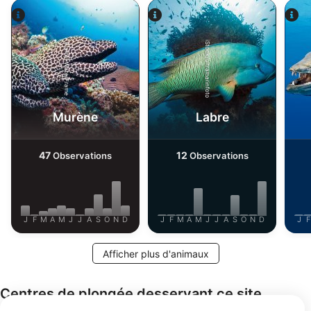
iStock/ultramarinfoto
Alamy-WaterFrame
Murène
Labre
47
12
Observations
Observations
J
F
M
A
M
J
J
A
S
O
N
D
J
F
M
A
M
J
J
A
S
O
N
D
J
F
Afficher plus d'animaux
Centres de plongée desservant ce site
de plongée