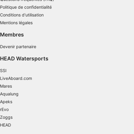
Politique de confidentialité
Utiliser des données limitées pour
Conditions d'utilisation
sélectionner le contenu
Mentions légales
Caractéristiques spéciales de l'IAB :
Membres
Utiliser des données de géolocalisation
précises
Devenir partenaire
Identifier les appareils à partir des
informations demandées explicitement
HEAD Watersports
Finalités de traitement non liées à l'IAB :
SSI
Nécessaire
LiveAboard.com
Mares
Performance
Aqualung
Fonctionnel
Apeks
rEvo
La publicité
Zoggs
HEAD