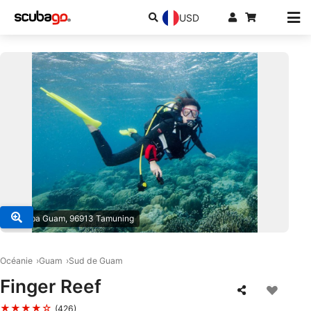
USD
© Scuba Guam, 96913 Tamuning
Océanie
Guam
Sud de Guam
Finger Reef
★★★★☆
(426)