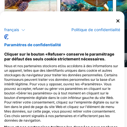
Tortue verte de
mer
Tortue imbriquée
français
Politique de confidentialité
130
45
Observations
Observations
Paramètres de confidentialité
Cliquer sur le bouton «Refuser» conserve le paramétrage
par défaut des seuls cookie strictement nécessaires.
J
F
M
A
M
J
J
A
S
O
N
D
J
F
M
A
M
J
J
A
S
O
N
D
J
F
Nous et nos partenaires stockons et/ou accédons à des informations sur
un appareil, telles que des identifiants uniques dans cookie et autres
stockages du navigateur pour traiter les données personnelles. Certains
Afficher plus d'animaux
fournisseurs peuvent traiter vos données personnelles sur la base d'un
intérêt légitime. Pour vous y opposer, ouvrez les «Paramètres». Vous
pouvez accepter, refuser ou gérer vos paramètres en cliquant sur le
Centres de plongée desservant ce site
bouton «Gérer les paramètres» ou à tout moment en cliquant sur le
de plongée
bouton d'empreinte digitale dans le coin inférieur gauche du site Web.
Pour retirer votre consentement, cliquez sur l'empreinte digitale ou sur le
lien dans le pied de page du site Web et cliquez sur l'élément de menu
Mes données, sur cette page, vous pouvez retirer votre consentement.
Scuba Guam
Ces choix seront signalés à nos partenaires et n'affecteront pas les
données de navigation.
167 Marine Corp Dr, 96910
Hagatna, Guam