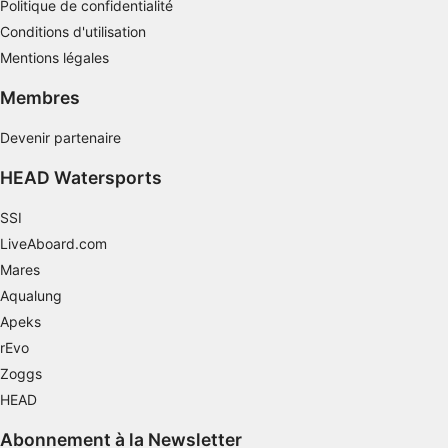
Politique de confidentialité
Utiliser des données limitées pour
Conditions d'utilisation
sélectionner le contenu
Mentions légales
Caractéristiques spéciales de l'IAB :
Membres
Utiliser des données de géolocalisation
précises
Devenir partenaire
Identifier les appareils à partir des
HEAD Watersports
informations demandées explicitement
Finalités de traitement non liées à l'IAB :
SSI
LiveAboard.com
Nécessaire
Mares
Performance
Aqualung
Apeks
Fonctionnel
rEvo
La publicité
Zoggs
HEAD
Abonnement à la Newsletter