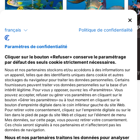
Shutterstock-aquapix
iStock-burnsboxco
Gâterins et
Poisson-
Gorette
perroquet
P
français
Politique de confidentialité
3
3
Observations
Observations
Paramètres de confidentialité
Cliquer sur le bouton «Refuser» conserve le paramétrage
par défaut des seuls cookie strictement nécessaires.
Nous et nos partenaires stockons et/ou accédons à des informations sur
J
F
M
A
M
J
J
A
S
O
N
D
J
F
M
A
M
J
J
A
S
O
N
D
J
F
un appareil, telles que des identifiants uniques dans cookie et autres
stockages du navigateur pour traiter les données personnelles. Certains
fournisseurs peuvent traiter vos données personnelles sur la base d'un
intérêt légitime. Pour vous y opposer, ouvrez les «Paramètres». Vous
Centres de plongée desservant ce site
pouvez accepter, refuser ou gérer vos paramètres en cliquant sur le
bouton «Gérer les paramètres» ou à tout moment en cliquant sur le
de plongée
bouton d'empreinte digitale dans le coin inférieur gauche du site Web.
Pour retirer votre consentement, cliquez sur l'empreinte digitale ou sur le
lien dans le pied de page du site Web et cliquez sur l'élément de menu
Mes données, sur cette page, vous pouvez retirer votre consentement.
Ces choix seront signalés à nos partenaires et n'affecteront pas les
données de navigation.
Nous et nos partenaires traitons les données pour analyser