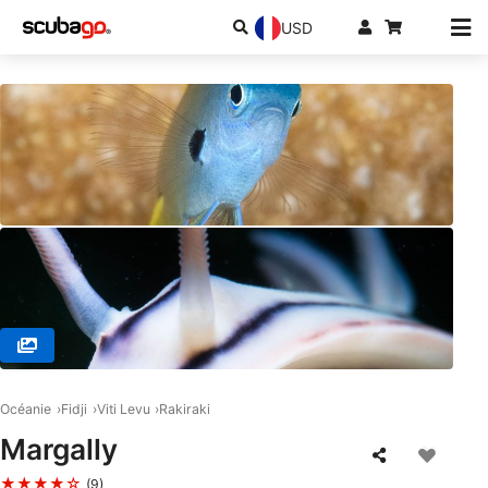
USD
© RA DIVERS, 0000 Rakiraki
Océanie
Fidji
Viti Levu
Rakiraki
Margally
★★★★☆
(9)