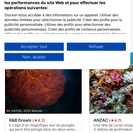
les performances du site Web et pour effectuer les
opérations suivantes:
Stocker et/ou accéder à des informations sur un appareil. Utiliser des
RA DIVERS
données limitées pour sélectionner la publicité. Créer des profils pour la
Volivoli Circular Road, 0000
publicité personnalisée. Utiliser des profils pour sélectionner des
Rakiraki, Fidji
publicités personnalisées. Créer des profils de contenus personnalisés.
Utiliser des profils pour sélectionner des contenus personnalisés. Mesurer
la performance des publicités. Mesurer la performance des contenus.
Comprendre les publics par le biais de statistiques ou de combinaisons de
SITES DE PLONGÉE À PROXIMITÉ
Accepter tout
Refuser
données provenant de différentes sources. Développer et améliorer les
services. Utiliser des données limitées pour sélectionner le contenu.
Non, ajuster
Vous trouverez de plus amples informations sur l'utilisation des données
par Google ici : https://business.safety.google/privacy/
Les données peuvent être partagées en dehors de l'Union européenne et
envoyées aux États-Unis.
Votre consentement et la politique cookie s'appliquent uniquement à ce
site Web/application.
Voir la liste des partenaires (1 IAB Vendors)
Nous utilisons vos données aux fins suivantes :
Objectifs de traitement de l'IAB :
RA DIVERS, 0000 Rakiraki
RA DIVERS, 0000 Rakiraki
Stocker et/ou accéder à des informations sur
R&B Dream
ANZAC
(★4.2)
(★4.7)
un appareil
Il s'agit d'un magnifique mur de plongée
Une tête de corail uni
qui peut être plongé dans les deux sens à
3 mètres de profondeur