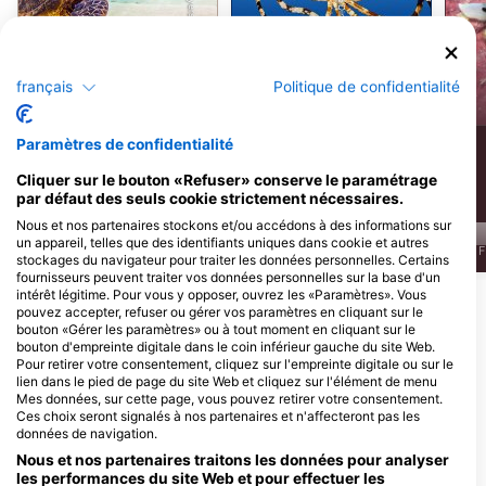
Tortue verte de
mer
Poulpe
français
Politique de confidentialité
32
5
Observations
Observations
Paramètres de confidentialité
Cliquer sur le bouton «Refuser» conserve le paramétrage
par défaut des seuls cookie strictement nécessaires.
J
F
M
A
M
J
J
A
S
O
N
D
J
F
M
A
M
J
J
A
S
O
N
D
Nous et nos partenaires stockons et/ou accédons à des informations sur
un appareil, telles que des identifiants uniques dans cookie et autres
J
F
stockages du navigateur pour traiter les données personnelles. Certains
fournisseurs peuvent traiter vos données personnelles sur la base d'un
intérêt légitime. Pour vous y opposer, ouvrez les «Paramètres». Vous
Afficher plus d'animaux
pouvez accepter, refuser ou gérer vos paramètres en cliquant sur le
bouton «Gérer les paramètres» ou à tout moment en cliquant sur le
bouton d'empreinte digitale dans le coin inférieur gauche du site Web.
Centres de plongée desservant ce site
Pour retirer votre consentement, cliquez sur l'empreinte digitale ou sur le
lien dans le pied de page du site Web et cliquez sur l'élément de menu
de plongée
Mes données, sur cette page, vous pouvez retirer votre consentement.
Ces choix seront signalés à nos partenaires et n'affecteront pas les
données de navigation.
LA TORTUE DIVE CENTER
Nous et nos partenaires traitons les données pour analyser
Masaplod Norte, dauin, 6217 Dauin,
les performances du site Web et pour effectuer les
Silver Reef Dive Resort Dauin,