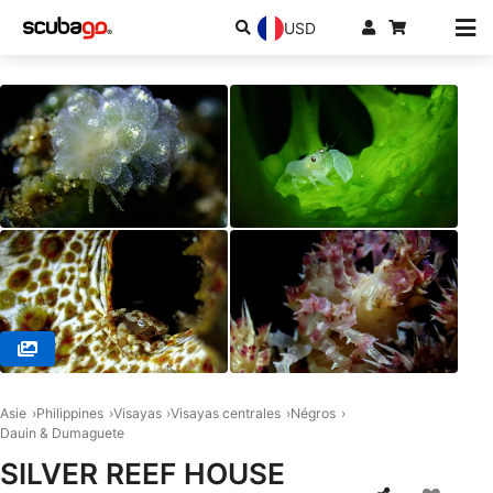
USD
© Analynne S. (#3245254)
Asie
Philippines
Visayas
Visayas centrales
Négros
Dauin & Dumaguete
SILVER REEF HOUSE