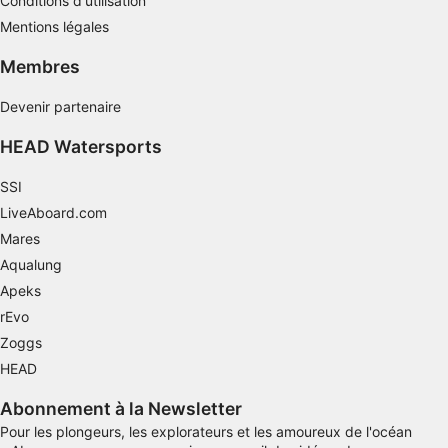
Conditions d'utilisation
Utiliser des données limitées pour
sélectionner le contenu
Mentions légales
Caractéristiques spéciales de l'IAB :
Membres
Utiliser des données de géolocalisation
Devenir partenaire
précises
HEAD Watersports
Identifier les appareils à partir des
informations demandées explicitement
SSI
Finalités de traitement non liées à l'IAB :
LiveAboard.com
Nécessaire
Mares
Aqualung
Performance
Apeks
Fonctionnel
rEvo
Zoggs
La publicité
HEAD
Abonnement à la Newsletter
Pour les plongeurs, les explorateurs et les amoureux de l'océan