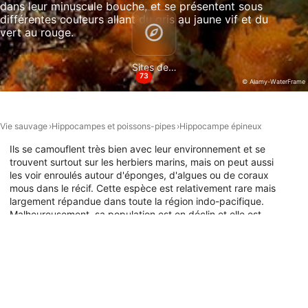
dans leur minuscule bouche, et se présentent sous
Développer et améliorer les services
différentes couleurs allant du gris au jaune vif et du
vert au rouge.
Utiliser des données limitées pour
sélectionner le contenu
Sites de plongée
Caractéristiques spéciales de l'IAB :
73
© Alamy-WaterFrame
Utiliser des données de géolocalisation
précises
Vie sauvage
Hippocampes et poissons-pipes
Hippocampe épineux
Identifier les appareils à partir des
informations demandées explicitement
Ils se camouflent très bien avec leur environnement et se
trouvent surtout sur les herbiers marins, mais on peut aussi
Finalités de traitement non liées à l'IAB :
les voir enroulés autour d'éponges, d'algues ou de coraux
Nécessaire
mous dans le récif. Cette espèce est relativement rare mais
largement répandue dans toute la région indo-pacifique.
Performance
Malheureusement, sa population est en déclin et elle est
classée comme vulnérable, ce qui la rend difficile à trouver.
Si la plongée sous-marine avec l'hippocampe à épines
Fonctionnel
figure sur votre liste, consultez les emplacements sur la
carte ci-dessous pour connaître les sites de plongée où ils
La publicité
ont été observés.