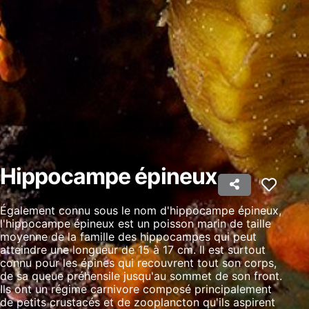
Utiliser des données limitées pour
sélectionner la publicité
Créer des profils pour la publicité
personnalisée
Utiliser des profils pour sélectionner des
publicités personnalisées
Créer des profils de contenus personnalisés
Utiliser des profils pour sélectionner des
Hippocampe épineux
contenus personnalisés
Mesurer la performance des publicités
Également connu sous le nom d'hippocampe épineux,
l'hippocampe épineux est un poisson marin de taille
Mesurer la performance des contenus
moyenne de la famille des hippocampes qui peut
atteindre une longueur de 15 à 17 cm. Il est surtout
connu pour les épines qui recouvrent tout son corps,
Comprendre les publics par le biais de
statistiques ou de combinaisons de données
de sa queue préhensile jusqu'au sommet de son front.
provenant de différentes sources
Ils ont un régime carnivore composé principalement
de petits crustacés et de zooplancton qu'ils aspirent