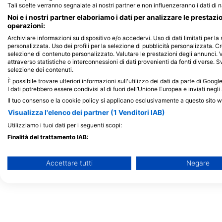
Tali scelte verranno segnalate ai nostri partner e non influenzeranno i dati di 
Maldive
Noi e i nostri partner elaboriamo i dati per analizzare le prestazi
operazioni:
Archiviare informazioni su dispositivo e/o accedervi. Uso di dati limitati per la 
personalizzata. Uso dei profili per la selezione di pubblicità personalizzata. Cr
selezione di contenuto personalizzato. Valutare le prestazioni degli annunci. 
attraverso statistiche o interconnessioni di dati provenienti da fonti diverse. Svi
selezione dei contenuti.
È possibile trovare ulteriori informazioni sull'utilizzo dei dati da parte di Goog
I dati potrebbero essere condivisi al di fuori dell’Unione Europea e inviati negli 
Il tuo consenso e la cookie policy si applicano esclusivamente a questo sito 
Visualizza l'elenco dei partner (1 Venditori IAB)
Utilizziamo i tuoi dati per i seguenti scopi:
Finalità del trattamento IAB:
Archiviare informazioni su dispositivo e/o accedervi
Accettare tutti
Negare
Utilizzare dati limitati per la selezione della pubblicità
Creare profili per la pubblicità personalizzata
Utilizzare profili per la selezione di pubblicità personalizzata