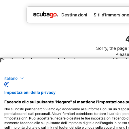
Destinazioni
Siti d'immersion
Sorry, the page 
Please
Destinazioni
Azienda
Memb
popolari
Blue Oceans
Diventa
Thailandia
italiano
Domante più frequenti
Egitto
(FAQ)
Impostazioni della privacy
Spagna
Informativa sulla Privacy
Facendo clic sul pulsante "Negare" si mantiene l'impostazione pr
Indonesia
Termini di utilizzo
Noi e i nostri partner archiviamo e/o accediamo alle informazioni su un disposi
Florida
Imprint
per elaborare i dati personali. Alcuni fornitori potrebbero trattare i tuoi dati per
"Impostazioni". Puoi accettare, negare o gestire le tue impostazioni facendo cl
Filippine
momento facendo clic sul pulsante dell'impronta digitale nell'angolo in basso a
Messico
sull'impronta digitale o sul link nel footer del sito e clicca sulla voce di menu I