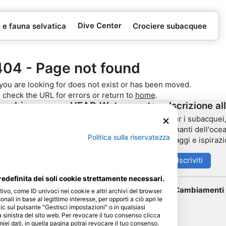
Dive Center
e e fauna selvatica
Crociere subacquee
404 - Page not found
you are looking for does not exist or has been moved.
 check the URL for errors or return to
home
.
ership
HEAD Watersports
Iscrizione al
Per i subacquei, 
 partner
SSI
amanti dell'ocea
Politica sulla riservatezza
viaggi e ispirazi
LiveAboard.com
Mares
Iscriviti
Aqualung
edefinita dei soli cookie strettamente necessari.
Apeks
Cambiamenti n
tivo, come ID univoci nei cookie e altri archivi del browser
rEvo
sonali in base al legittimo interesse, per opporti a ciò apri le
ic sul pulsante "Gestisci impostazioni" o in qualsiasi
Zoggs
 sinistra del sito web. Per revocare il tuo consenso clicca
 miei dati, in quella pagina potrai revocare il tuo consenso.