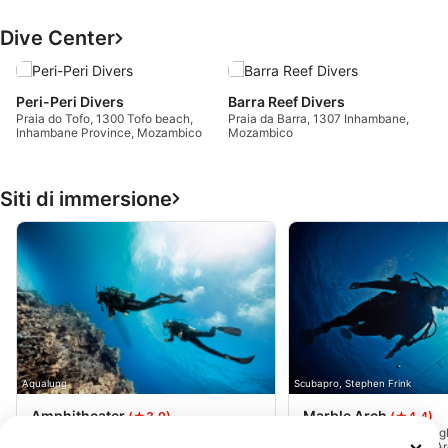
Dive Center
Peri-Peri Divers
Barra Reef Divers
Praia do Tofo, 1300 Tofo beach,
Praia da Barra, 1307 Inhambane,
Inhambane Province, Mozambico
Mozambico
Siti di immersione
Aqualung
Scubapro, Stephen Frink
Amphitheater
Marble Arch
(★3.9)
(★4.4)
A meno di un km dallo splendido sito
Nel cuore della "zona degl
d'immersione "Marble Arch", si trova
balena" si trova Marble A