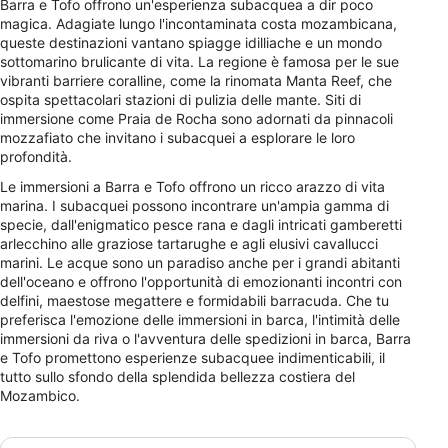
Barra e Tofo offrono un'esperienza subacquea a dir poco
magica. Adagiate lungo l'incontaminata costa mozambicana,
queste destinazioni vantano spiagge idilliache e un mondo
sottomarino brulicante di vita. La regione è famosa per le sue
vibranti barriere coralline, come la rinomata Manta Reef, che
ospita spettacolari stazioni di pulizia delle mante. Siti di
immersione come Praia de Rocha sono adornati da pinnacoli
mozzafiato che invitano i subacquei a esplorare le loro
profondità.
Le immersioni a Barra e Tofo offrono un ricco arazzo di vita
marina. I subacquei possono incontrare un'ampia gamma di
specie, dall'enigmatico pesce rana e dagli intricati gamberetti
arlecchino alle graziose tartarughe e agli elusivi cavallucci
marini. Le acque sono un paradiso anche per i grandi abitanti
dell'oceano e offrono l'opportunità di emozionanti incontri con
delfini, maestose megattere e formidabili barracuda. Che tu
preferisca l'emozione delle immersioni in barca, l'intimità delle
immersioni da riva o l'avventura delle spedizioni in barca, Barra
e Tofo promettono esperienze subacquee indimenticabili, il
tutto sullo sfondo della splendida bellezza costiera del
Mozambico.