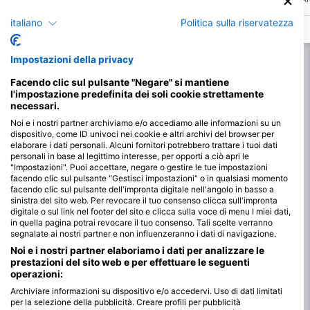
"Anfiteatro". Questo tipo di immersione,
così per i suoi spettacolar
con una profondità massima di 18 metri, è
questo sito è perfetto per 
italiano
Politica sulla riservatezza
perfetta per testare il tuo livello di
acqua libera che vogliono
immersione in acqua libera prima di
pratica i loro esercizi di a
decidere di andare più in profondità.
la topografia mozzafiato.
Impostazioni della privacy
Facendo clic sul pulsante "Negare" si mantiene
l'impostazione predefinita dei soli cookie strettamente
necessari.
Noi e i nostri partner archiviamo e/o accediamo alle informazioni su un
dispositivo, come ID univoci nei cookie e altri archivi del browser per
elaborare i dati personali. Alcuni fornitori potrebbero trattare i tuoi dati
personali in base al legittimo interesse, per opporti a ciò apri le
"Impostazioni". Puoi accettare, negare o gestire le tue impostazioni
facendo clic sul pulsante "Gestisci impostazioni" o in qualsiasi momento
facendo clic sul pulsante dell'impronta digitale nell'angolo in basso a
sinistra del sito web. Per revocare il tuo consenso clicca sull'impronta
digitale o sul link nel footer del sito e clicca sulla voce di menu I miei dati,
in quella pagina potrai revocare il tuo consenso. Tali scelte verranno
segnalate ai nostri partner e non influenzeranno i dati di navigazione.
Noi e i nostri partner elaboriamo i dati per analizzare le
prestazioni del sito web e per effettuare le seguenti
operazioni:
Archiviare informazioni su dispositivo e/o accedervi. Uso di dati limitati
per la selezione della pubblicità. Creare profili per pubblicità