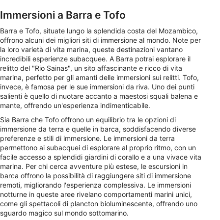
Immersioni a Barra e Tofo
Barra e Tofo, situate lungo la splendida costa del Mozambico,
offrono alcuni dei migliori siti di immersione al mondo. Note per
la loro varietà di vita marina, queste destinazioni vantano
incredibili esperienze subacquee. A Barra potrai esplorare il
relitto del "Rio Sainas", un sito affascinante e ricco di vita
marina, perfetto per gli amanti delle immersioni sui relitti. Tofo,
invece, è famosa per le sue immersioni da riva. Uno dei punti
salienti è quello di nuotare accanto a maestosi squali balena e
mante, offrendo un'esperienza indimenticabile.
Sia Barra che Tofo offrono un equilibrio tra le opzioni di
immersione da terra e quelle in barca, soddisfacendo diverse
preferenze e stili di immersione. Le immersioni da terra
permettono ai subacquei di esplorare al proprio ritmo, con un
facile accesso a splendidi giardini di corallo e a una vivace vita
marina. Per chi cerca avventure più estese, le escursioni in
barca offrono la possibilità di raggiungere siti di immersione
remoti, migliorando l'esperienza complessiva. Le immersioni
notturne in queste aree rivelano comportamenti marini unici,
come gli spettacoli di plancton bioluminescente, offrendo uno
sguardo magico sul mondo sottomarino.