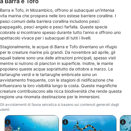
a Barra e Tofo
Barra e Tofo, in Mozambico, offrono ai subacquei un'intensa
Utilizzare profili per la selezione di pubblicità
vita marina che prospera nelle loro estese barriere coralline. I
personalizzata
pesci comuni della barriera corallina includono pesci
pappagallo, pesci angelo e pesci farfalla. Queste specie
Creare profili per la personalizzazione dei
colorate si incontrano spesso durante tutto l'anno e offrono uno
contenuti
spettacolo vivace per i subacquei di tutti i livelli.
Utilizzare profili per la selezione di contenuti
Stagionalmente, le acque di Barra e Tofo diventano un rifugio
personalizzati
per le creature marine più grandi. Da novembre ad aprile, gli
squali balene sono una delle attrazioni principali, spesso visti
Misurare le prestazioni degli annunci
mentre si nutrono di plancton in superficie. Inoltre, le mante
popolano queste acque soprattutto da ottobre a marzo. Le
tartarughe verdi e le tartarughe embricate sono un
Misurare le prestazioni dei contenuti
avvistamento frequente, con le stagioni di nidificazione che
influenzano la loro visibilità lungo la costa. Queste magnifiche
Comprendere il pubblico attraverso
creature contribuiscono alla ricca biodiversità che rende questa
statistiche o la combinazione di dati
regione una rinomata destinazione per le immersioni.
provenienti da fonti diverse
Gli avvistamenti di fauna selvatica si basano sui contenuti generati dagli
Sviluppare e migliorare i servizi
utenti
Utilizzare dati limitati per la selezione dei
contenuti