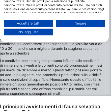
personalizzata. Uso dei profili per la selezione di pubblicità
personalizzata. Creare profili di contenuto personalizzato. Uso dei profili
per la selezione di contenuto personalizzato. Valutare le prestazioni degli
I mesi migliori per immergersi a Barra e
annunci. Valutare le prestazioni dei contenuti. Comprendere il pubblico
Tofo
attraverso statistiche o interconnessioni di dati provenienti da fonti
diverse. Sviluppare e migliorare i servizi. Uso di dati limitati per la
Accettare tutti
Negare
Le immersioni a Barra e Tofo sono possibili tutto l'anno e
selezione dei contenuti.
offrono una grande varietà di vita marina e paesaggi
È possibile trovare ulteriori informazioni sull'utilizzo dei dati da parte di
No, aggiusta
sottomarini. Le temperature dell'acqua variano da 24°C a 29°C,
Google qui: https://business.safety.google/privacy/
I dati potrebbero essere condivisi al di fuori dell’Unione Europea e inviati
con i mesi più caldi da novembre a marzo che offrono le
negli Stati Uniti.
condizioni più confortevoli per i subacquei. La visibilità varia da
Il tuo consenso e la cookie policy si applicano esclusivamente a questo
10 a 30 m, anche se è migliore durante la stagione secca, da
sito web/app.
aprile a settembre.
Visualizza l'elenco dei partner (1 Venditori IAB)
Le condizioni meteorologiche possono influire sulle condizioni
Utilizziamo i tuoi dati per i seguenti scopi:
di immersione: i venti e le correnti sono più pronunciati nei mesi
più umidi, da dicembre a marzo. Questi fattori possono portare
Finalità del trattamento IAB:
ad acque più agitate, con potenziali ripercussioni sulla visibilità
Archiviare informazioni su dispositivo e/o
e sulle condizioni di superficie. Nonostante queste difficoltà, le
accedervi
immersioni sono generalmente possibili tutto l'anno, con i mesi
più freschi e secchi che offrono condizioni più stabili per chi
Utilizzare dati limitati per la selezione della
cerca esperienze subacquee ottimali.
pubblicità
I principali avvistamenti di fauna selvatica
Creare profili per la pubblicità
personalizzata