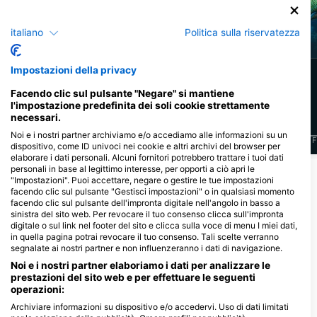
italiano
Politica sulla riservatezza
Murena
Barracuda
Impostazioni della privacy
324
195
Avvistamenti
Avvistamenti
Facendo clic sul pulsante "Negare" si mantiene
l'impostazione predefinita dei soli cookie strettamente
necessari.
Noi e i nostri partner archiviamo e/o accediamo alle informazioni su un
J
F
M
A
M
J
J
A
S
O
N
D
J
F
M
A
M
J
J
A
S
O
N
D
J
F
dispositivo, come ID univoci nei cookie e altri archivi del browser per
elaborare i dati personali. Alcuni fornitori potrebbero trattare i tuoi dati
personali in base al legittimo interesse, per opporti a ciò apri le
Mostra altri animali
"Impostazioni". Puoi accettare, negare o gestire le tue impostazioni
facendo clic sul pulsante "Gestisci impostazioni" o in qualsiasi momento
facendo clic sul pulsante dell'impronta digitale nell'angolo in basso a
Centri d'immersione che riforniscono
sinistra del sito web. Per revocare il tuo consenso clicca sull'impronta
digitale o sul link nel footer del sito e clicca sulla voce di menu I miei dati,
questo sito d'immersione
in quella pagina potrai revocare il tuo consenso. Tali scelte verranno
segnalate ai nostri partner e non influenzeranno i dati di navigazione.
Noi e i nostri partner elaboriamo i dati per analizzare le
DivOcean Bonaire
prestazioni del sito web e per effettuare le seguenti
J.A. Abraham BLVD 82 #301,
Wanderlust Dive Center
operazioni:
0000ab Kralendijk, Bonaire, Saint
Bonaire
Archiviare informazioni su dispositivo e/o accedervi. Uso di dati limitati
Eustatius E Saba
Kaya Perenales 3, 0000 BQ