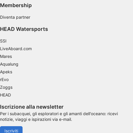
Membership
Caratteristiche speciali IAB:
Diventa partner
Utilizzare dati di geolocalizzazione precisi
HEAD Watersports
Riconoscere i dispositivi in base a
informazioni richieste attivamente
SSI
Finalità di trattamento non legate all'AIAB:
LiveAboard.com
Necessario
Mares
Aqualung
Prestazione
Apeks
Funzionale
rEvo
Zoggs
Pubblicità
HEAD
Iscrizione alla newsletter
Per i subacquei, gli esploratori e gli amanti dell'oceano: ricevi
notizie, viaggi e ispirazioni via e-mail.
Iscriviti