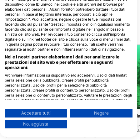
dispositivo, come ID univoci nei cookie e altri archivi del browser per
DIVESECTOR
elaborare i dati personali. Alcuni fornitori potrebbero trattare i tuoi dati
Bahnhofstr. 22, 91235 Velden,
personali in base al legittimo interesse, per opporti a ciò apri le
Germania
"Impostazioni". Puoi accettare, negare o gestire le tue impostazioni
facendo clic sul pulsante "Gestisci impostazioni" o in qualsiasi momento
facendo clic sul pulsante dell'impronta digitale nell'angolo in basso a
sinistra del sito web. Per revocare il tuo consenso clicca sull'impronta
Siti d’immersione nelle vicinanze
digitale o sul link nel footer del sito e clicca sulla voce di menu I miei dati,
in quella pagina potrai revocare il tuo consenso. Tali scelte verranno
segnalate ai nostri partner e non influenzeranno i dati di navigazione.
Noi e i nostri partner elaboriamo i dati per analizzare le
prestazioni del sito web e per effettuare le seguenti
operazioni:
Archiviare informazioni su dispositivo e/o accedervi. Uso di dati limitati
per la selezione della pubblicità. Creare profili per pubblicità
personalizzata. Uso dei profili per la selezione di pubblicità
personalizzata. Creare profili di contenuto personalizzato. Uso dei profili
per la selezione di contenuto personalizzato. Valutare le prestazioni degli
annunci. Valutare le prestazioni dei contenuti. Comprendere il pubblico
attraverso statistiche o interconnessioni di dati provenienti da fonti
Giovanni Demmel, 85290 Geisenfeld-Zell
Giovanni Demmel, 85290 Geise
diverse. Sviluppare e migliorare i servizi. Uso di dati limitati per la
Accettare tutti
Negare
selezione dei contenuti.
Walchensee, Einsiedlbucht
Walchensee, Am Ha
Käfer)
(★3.3)
(★3.6)
È possibile trovare ulteriori informazioni sull'utilizzo dei dati da parte di
No, aggiusta
Vi siete mai chiesti come sarebbe
Sul lato sud del lago, ci
Google qui: https://business.safety.google/privacy/
lavorare al computer sott'acqua? Questo
casello in direzione di 
I dati potrebbero essere condivisi al di fuori dell’Unione Europea e inviati
sito è dotato di un tavolo di lavoro
troverete l'ingresso "Am
negli Stati Uniti.
completo tra gli altri detriti, come relitti
ampio parcheggio. A 10 