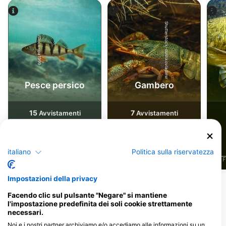
Shutterstock-dushkovladimir
iStock-jpa1999
Pesce persico
Gambero
15
7
Avvistamenti
Avvistamenti
italiano
Politica sulla riservatezza
J
F
M
A
M
J
J
A
S
O
N
D
J
F
M
A
M
J
J
A
S
O
N
D
J
F
Impostazioni della privacy
Centri d'immersione che riforniscono
Facendo clic sul pulsante "Negare" si mantiene
l'impostazione predefinita dei soli cookie strettamente
questo sito d'immersione
necessari.
Noi e i nostri partner archiviamo e/o accediamo alle informazioni su un