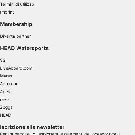
Termini di utilizzo
Misurare le prestazioni degli annunci
Imprint
Misurare le prestazioni dei contenuti
Membership
Comprendere il pubblico attraverso
Diventa partner
statistiche o la combinazione di dati
provenienti da fonti diverse
HEAD Watersports
Sviluppare e migliorare i servizi
SSI
LiveAboard.com
Utilizzare dati limitati per la selezione dei
contenuti
Mares
Aqualung
Caratteristiche speciali IAB:
Apeks
Utilizzare dati di geolocalizzazione precisi
rEvo
Riconoscere i dispositivi in base a
Zoggs
informazioni richieste attivamente
HEAD
Finalità di trattamento non legate all'AIAB:
Iscrizione alla newsletter
Necessario
Per i subacquei, gli esploratori e gli amanti dell'oceano: ricevi