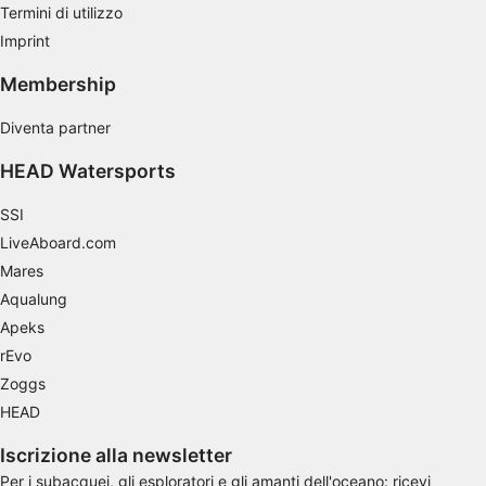
Utilizzare dati limitati per la selezione dei
Termini di utilizzo
contenuti
Imprint
Caratteristiche speciali IAB:
Membership
Utilizzare dati di geolocalizzazione precisi
Diventa partner
Riconoscere i dispositivi in base a
informazioni richieste attivamente
HEAD Watersports
Finalità di trattamento non legate all'AIAB:
SSI
Necessario
LiveAboard.com
Mares
Prestazione
Aqualung
Funzionale
Apeks
rEvo
Pubblicità
Zoggs
HEAD
Iscrizione alla newsletter
Per i subacquei, gli esploratori e gli amanti dell'oceano: ricevi