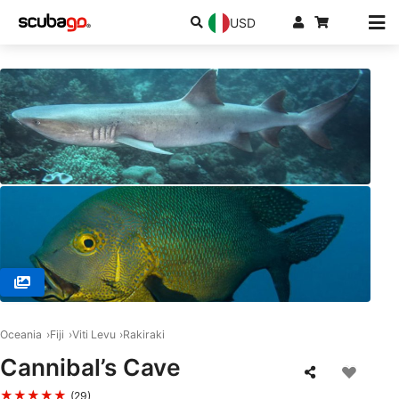
USD
© RA DIVERS, 0000 Rakiraki
Oceania
Fiji
Viti Levu
Rakiraki
Cannibal’s Cave
★★★★★
(29)