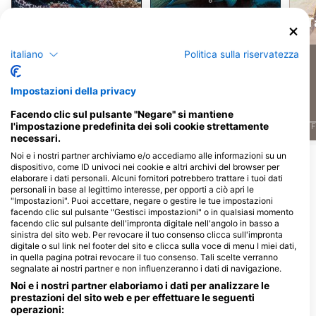
Murena
Labridi
T
italiano
Politica sulla riservatezza
5
5
Avvistamenti
Avvistamenti
Impostazioni della privacy
Facendo clic sul pulsante "Negare" si mantiene
l'impostazione predefinita dei soli cookie strettamente
J
F
M
A
M
J
J
A
S
O
N
D
J
F
M
A
M
J
J
A
S
O
N
D
J
F
necessari.
Noi e i nostri partner archiviamo e/o accediamo alle informazioni su un
Mostra altri animali
dispositivo, come ID univoci nei cookie e altri archivi del browser per
elaborare i dati personali. Alcuni fornitori potrebbero trattare i tuoi dati
personali in base al legittimo interesse, per opporti a ciò apri le
Centri d'immersione che riforniscono
"Impostazioni". Puoi accettare, negare o gestire le tue impostazioni
facendo clic sul pulsante "Gestisci impostazioni" o in qualsiasi momento
questo sito d'immersione
facendo clic sul pulsante dell'impronta digitale nell'angolo in basso a
sinistra del sito web. Per revocare il tuo consenso clicca sull'impronta
digitale o sul link nel footer del sito e clicca sulla voce di menu I miei dati,
in quella pagina potrai revocare il tuo consenso. Tali scelte verranno
segnalate ai nostri partner e non influenzeranno i dati di navigazione.
Noi e i nostri partner elaboriamo i dati per analizzare le
prestazioni del sito web e per effettuare le seguenti
operazioni: