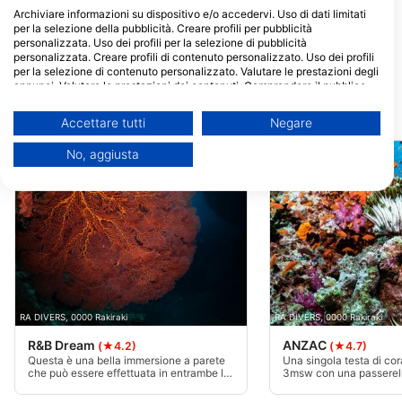
Archiviare informazioni su dispositivo e/o accedervi. Uso di dati limitati
per la selezione della pubblicità. Creare profili per pubblicità
RA DIVERS
personalizzata. Uso dei profili per la selezione di pubblicità
Volivoli Circular Road, 0000
personalizzata. Creare profili di contenuto personalizzato. Uso dei profili
Rakiraki, Fiji
per la selezione di contenuto personalizzato. Valutare le prestazioni degli
annunci. Valutare le prestazioni dei contenuti. Comprendere il pubblico
attraverso statistiche o interconnessioni di dati provenienti da fonti
diverse. Sviluppare e migliorare i servizi. Uso di dati limitati per la
Siti d’immersione nelle vicinanze
Accettare tutti
Negare
selezione dei contenuti.
È possibile trovare ulteriori informazioni sull'utilizzo dei dati da parte di
No, aggiusta
Google qui: https://business.safety.google/privacy/
I dati potrebbero essere condivisi al di fuori dell’Unione Europea e inviati
negli Stati Uniti.
Il tuo consenso e la cookie policy si applicano esclusivamente a questo
sito web/app.
Visualizza l'elenco dei partner (1 Venditori IAB)
Utilizziamo i tuoi dati per i seguenti scopi:
Finalità del trattamento IAB:
RA DIVERS, 0000 Rakiraki
RA DIVERS, 0000 Rakiraki
Archiviare informazioni su dispositivo e/o
accedervi
R&B Dream
ANZAC
(★4.2)
(★4.7)
Questa è una bella immersione a parete
Una singola testa di cora
Utilizzare dati limitati per la selezione della
che può essere effettuata in entrambe le
3msw con una passerel
direzioni in qualsiasi momento. La parete
decorata nel mezzo e c
pubblicità
inizia a 2msw e scende fino a 24msw e
oltre 30msw. Questo sit