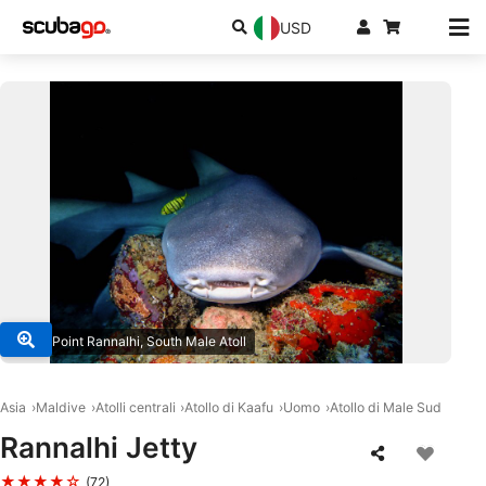
USD
© DivePoint Rannalhi, South Male Atoll
Asia
Maldive
Atolli centrali
Atollo di Kaafu
Uomo
Atollo di Male Sud
Rannalhi Jetty
★★★★☆
(72)