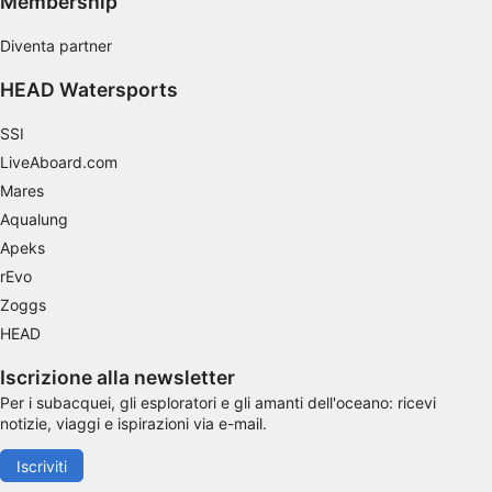
Membership
Caratteristiche speciali IAB:
Diventa partner
Utilizzare dati di geolocalizzazione precisi
HEAD Watersports
Riconoscere i dispositivi in base a
informazioni richieste attivamente
SSI
Finalità di trattamento non legate all'AIAB:
LiveAboard.com
Necessario
Mares
Aqualung
Prestazione
Apeks
rEvo
Funzionale
Zoggs
Pubblicità
HEAD
Iscrizione alla newsletter
Per i subacquei, gli esploratori e gli amanti dell'oceano: ricevi
notizie, viaggi e ispirazioni via e-mail.
Iscriviti