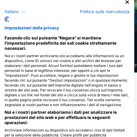
italiano
Politica sulla riservatezza
Murena
Aquila di mare
Impostazioni della privacy
10
7
Facendo clic sul pulsante "Negare" si mantiene
Avvistamenti
Avvistamenti
l'impostazione predefinita dei soli cookie strettamente
necessari.
Noi e i nostri partner archiviamo e/o accediamo alle informazioni su un
dispositivo, come ID univoci nei cookie e altri archivi del browser per
elaborare i dati personali. Alcuni fornitori potrebbero trattare i tuoi dati
J
F
M
A
M
J
J
A
S
O
N
D
J
F
M
A
M
J
J
A
S
O
N
D
J
F
personali in base al legittimo interesse, per opporti a ciò apri le
"Impostazioni". Puoi accettare, negare o gestire le tue impostazioni
facendo clic sul pulsante "Gestisci impostazioni" o in qualsiasi momento
Mostra altri animali
facendo clic sul pulsante dell'impronta digitale nell'angolo in basso a
sinistra del sito web. Per revocare il tuo consenso clicca sull'impronta
digitale o sul link nel footer del sito e clicca sulla voce di menu I miei dati,
Centri d'immersione che riforniscono
in quella pagina potrai revocare il tuo consenso. Tali scelte verranno
questo sito d'immersione
segnalate ai nostri partner e non influenzeranno i dati di navigazione.
Noi e i nostri partner elaboriamo i dati per analizzare le
prestazioni del sito web e per effettuare le seguenti
operazioni:
DivePoint Rannalhi
Archiviare informazioni su dispositivo e/o accedervi. Uso di dati limitati
Adaaran Club Rannalhi, 20026
South Male Atoll, Maldive
per la selezione della pubblicità. Creare profili per pubblicità