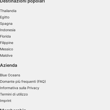
Destinazioni popolari
personalizzata
Thailandia
Utilizzare profili per la selezione di pubblicità
personalizzata
Egitto
Spagna
Creare profili per la personalizzazione dei
contenuti
Indonesia
Florida
Utilizzare profili per la selezione di contenuti
Filippine
personalizzati
Messico
Misurare le prestazioni degli annunci
Maldive
Misurare le prestazioni dei contenuti
Azienda
Comprendere il pubblico attraverso
Blue Oceans
statistiche o la combinazione di dati
Domante più frequenti (FAQ)
provenienti da fonti diverse
Informativa sulla Privacy
Sviluppare e migliorare i servizi
Termini di utilizzo
Imprint
Utilizzare dati limitati per la selezione dei
contenuti