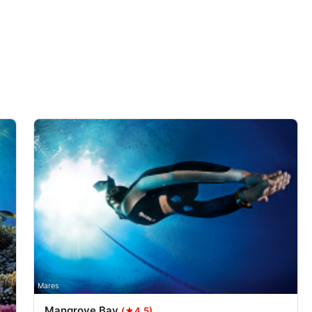
one di dati provenienti da
ivamente
Mares
Mangrove Bay
(★4.5)