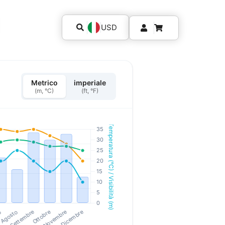
USD
Metrico
imperiale
(m, °C)
(ft, °F)