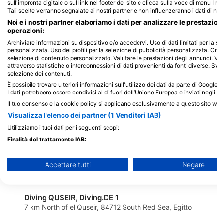
sull'impronta digitale o sul link nel footer del sito e clicca sulla voce di menu I
Extra Divers El Quseir, Mövenpick
Rohanou Beach Resort, 
Tali scelte verranno segnalate ai nostri partner e non influenzeranno i dati di 
Egitto
Resort
Noi e i nostri partner elaboriamo i dati per analizzare le prestazi
Mövenpick Resort, 84712 El Quseir,
operazioni:
Egitto
Archiviare informazioni su dispositivo e/o accedervi. Uso di dati limitati per la 
personalizzata. Uso dei profili per la selezione di pubblicità personalizzata. Cr
selezione di contenuto personalizzato. Valutare le prestazioni degli annunci. 
attraverso statistiche o interconnessioni di dati provenienti da fonti diverse. Svi
selezione dei contenuti.
È possibile trovare ulteriori informazioni sull'utilizzo dei dati da parte di Goog
I dati potrebbero essere condivisi al di fuori dell’Unione Europea e inviati negli 
Il tuo consenso e la cookie policy si applicano esclusivamente a questo sito 
Visualizza l'elenco dei partner (1 Venditori IAB)
Sea World Diving Center
Utilizziamo i tuoi dati per i seguenti scopi:
Three Corners Sea Beach, 0100 Marsa Alam, Egitto
Finalità del trattamento IAB:
Archiviare informazioni su dispositivo e/o accedervi
The Divers Universe
Accettare tutti
Negare
Flamenco beach and Resort / Kilo 7 North Quseir, 00000 Quse
Utilizzare dati limitati per la selezione della pubblicità
Creare profili per la pubblicità personalizzata
Diving QUSEIR, Diving.DE 1
7 km North of el Quseir, 84712 South Red Sea, Egitto
Utilizzare profili per la selezione di pubblicità personalizzata