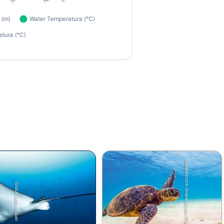
Shutterstock-Shane Myers Photography
iStock/Juliosanjuan