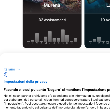
Murena
L
32
10
Avvistamenti
Av
J
F
M
A
M
J
J
A
S
O
N
D
J
F
M
A
M
italiano
Impostazioni della privacy
Centri d'immersione che riforniscono 
Facendo clic sul pulsante "Negare" si mantiene l'impostazione pr
Noi e i nostri partner archiviamo e/o accediamo alle informazioni su un disposi
per elaborare i dati personali. Alcuni fornitori potrebbero trattare i tuoi dati per
"Impostazioni". Puoi accettare, negare o gestire le tue impostazioni facendo cl
momento facendo clic sul pulsante dell'impronta digitale nell'angolo in basso a
Ducks Diving Quesie