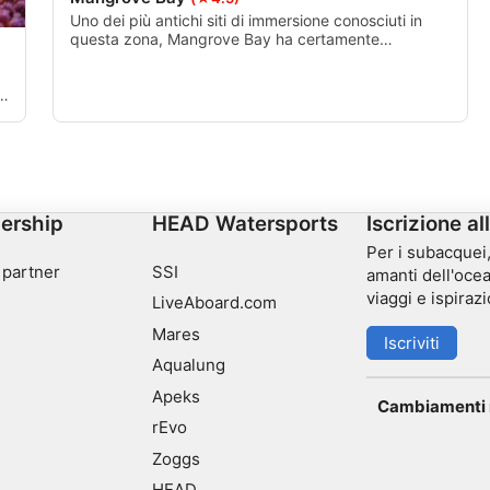
Uno dei più antichi siti di immersione conosciuti in
questa zona, Mangrove Bay ha certamente
mantenuto la sua bellezza nel corso degli anni. Si
tratta di un ottimo sito di immersione per tutti i livelli
di immersione, con coralli molto sani e un facile
la
accesso all'acqua dalla riva.
ership
HEAD Watersports
Iscrizione al
Per i subacquei, 
 partner
SSI
amanti dell'ocea
viaggi e ispirazi
LiveAboard.com
Mares
Iscriviti
Aqualung
Apeks
Cambiamenti n
rEvo
Zoggs
HEAD