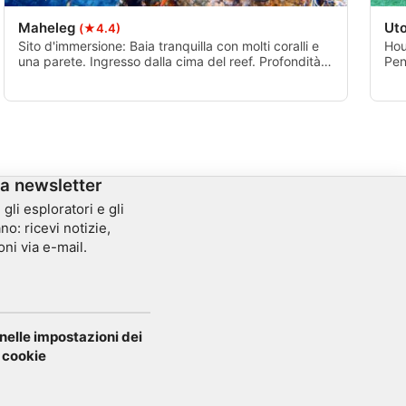
Maheleg
Ut
(★4.4)
Sito d'immersione: Baia tranquilla con molti coralli e
Hou
una parete. Ingresso dalla cima del reef. Profondità
Pen
massima: 30 metriTempo di percorrenza: Circa 35
pro
minuti in minibus verso nord.
imm
cor
Mol
la newsletter
gli esploratori e gli
no: ricevi notizie,
oni via e-mail.
elle impostazioni dei
cookie