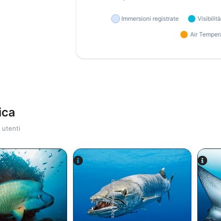
ica
 utenti
iStock-Global_Pics