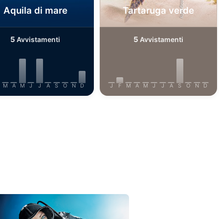
Aquila di mare
Tartaruga verde
5
5
Avvistamenti
Avvistamenti
M
A
M
J
J
A
S
O
N
D
J
F
M
A
M
J
J
A
S
O
N
D