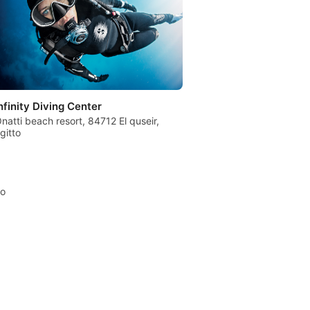
nfinity Diving Center
natti beach resort, 84712 El quseir,
gitto
to