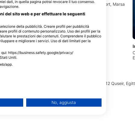
 miei dati, in quella pagina potrai revocare il tuo consenso.
84712 El Quesier,
Novotel Marsa Alam Beach Resort, Marsa
navigazione.
Alam Marsa Alam, Egitto
oni del sito web e per effettuare le seguenti
selezione della pubblicità. Creare profili per pubblicità
eare profili di contenuto personalizzato. Uso dei profili per la
Valutare le prestazioni dei contenuti. Comprendere il pubblico
luppare e migliorare i servizi. Uso di dati limitati per la
I
O
le qui: https://business.safety.google/privacy/
E
Stati Uniti.
web/app.
Red Sea Fun Dive
Sea World Albatros, 84712 Quseir, Egit
No, aggiusta
ir, Egitto