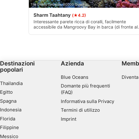
The Divers Universe, 00000 Quseir
Necessario
Sharm Taahtany
(★4.2)
Prestazione
Interessante parete ricca di coralli, facilmente
accessibile da Mangroovy Bay in barca (di fronte al
Funzionale
zona della Costa Orientale), perfetta per tutti i livelli
di esperienza.
Pubblicità
Destinazioni
Azienda
Memb
popolari
Blue Oceans
Diventa
Thailandia
Domante più frequenti
Egitto
(FAQ)
Spagna
Informativa sulla Privacy
Indonesia
Termini di utilizzo
Florida
Imprint
Filippine
Messico