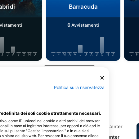
abridi
Barracuda
6
vistamenti
Avvistamenti
J
J
A
S
O
N
D
J
F
M
A
M
J
J
A
S
O
N
D
J
F
Mostra altri animali
Politica sulla riservatezza
questo sito d'immersione
edefinita dei soli cookie strettamente necessari.
tivo, come ID univoci nei cookie e altri archivi del browser
sonali in base al legittimo interesse, per opporti a ciò apri le
ic sul pulsante "Gestisci impostazioni" o in qualsiasi
 sinistra del sito web. Per revocare il tuo consenso clicca
r
SeaWorld Paradise Diving Center