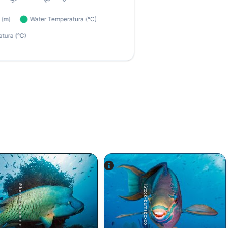
iStock/ultramarinfoto
iStock-burnsboxco