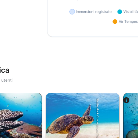
ica
 utenti
Shutterstock-Shane Myers Photography