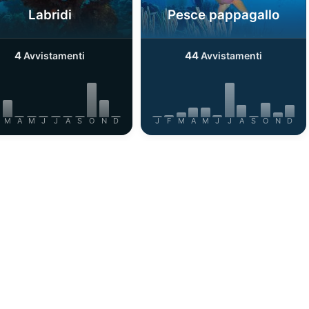
Labridi
Pesce pappagallo
4
44
Avvistamenti
Avvistamenti
M
A
M
J
J
A
S
O
N
D
J
F
M
A
M
J
J
A
S
O
N
D