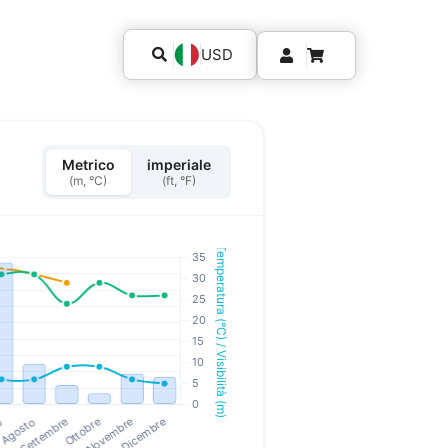
USD
Metrico
imperiale
(m, °C)
(ft, °F)