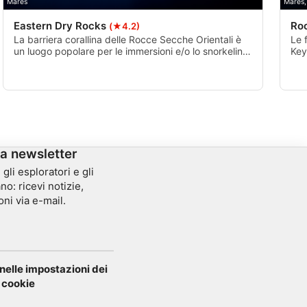
Mares
Mares,
Eastern Dry Rocks
Ro
(★4.2)
La barriera corallina delle Rocce Secche Orientali è
Le 
un luogo popolare per le immersioni e/o lo snorkeling.
Key
E' anche abbastanza vicino a diversi altri reef tra cui
tro
Sand Key e Rock Key, quindi è comune per i
ape
subacquei e gli amanti dello snorkeling vedere più
nas
reef in un'unica escursione.
la newsletter
gli esploratori e gli
no: ricevi notizie,
oni via e-mail.
elle impostazioni dei
cookie