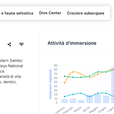
Dive Center
e e fauna selvatica
Crociere subacquee
Attività d’immersione
Western Sambo.
Keys National
ca.
ietà di vita
, dentici,