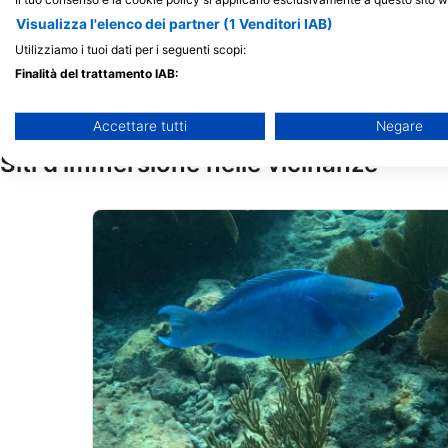
6003 Penisular Ave, Suite 4, 33040 Key
Visualizza l'elenco dei partner (1 Venditori IAB)
West, FL - Stati Uniti D'america
Utilizziamo i tuoi dati per i seguenti scopi:
Finalità del trattamento IAB:
Archiviare informazioni su dispositivo e/o accedervi
Accettare tutti
Negare
Utilizzare dati limitati per la selezione della pubblicità
Siti d’immersione nelle vicinanze
Creare profili per la pubblicità personalizzata
Utilizzare profili per la selezione di pubblicità personalizzata
Creare profili per la personalizzazione dei contenuti
Utilizzare profili per la selezione di contenuti personalizzati
Misurare le prestazioni degli annunci
Misurare le prestazioni dei contenuti
Comprendere il pubblico attraverso statistiche o la combinazi