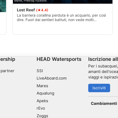
Mares, Predrag Vuckovic
Lost Reef
(★4.4)
La barriera corallina perduta è un acquario, per così
dire. Fuori dai sentieri battuti, non vede molti
visitatori. Se hai la possibilità di fare una deriva, ti
consiglio vivamente di farlo.
re
ivamente
ership
HEAD Watersports
Iscrizione al
Per i subacquei, 
 partner
SSI
amanti dell'ocea
viaggi e ispirazi
LiveAboard.com
Mares
Iscriviti
Aqualung
Apeks
Cambiamenti n
rEvo
Zoggs