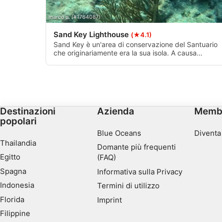
fonti diverse
marco p. (#1764087)
Sviluppare e migliorare i servizi
Sand Key Lighthouse
(★4.1)
Utilizzare dati limitati per la selezione dei contenuti
Sand Key è un'area di conservazione del Santuario
che originariamente era la sua isola. A causa
Caratteristiche speciali IAB:
dell'erosione e degli uragani, è stata ridotta a una
piccolissima chiazza di sabbia circondata da una
Utilizzare dati di geolocalizzazione precisi
barriera corallina. La sabbia è una caratteristica
particolarmente bella che di solito non si trova in alt
Riconoscere i dispositivi in base a informazioni richieste att
barriere coralline della Florida. Ottimo punto di
immersione e di snorkeling.
Destinazioni
Azienda
Memb
Finalità di trattamento non legate all'AIAB:
popolari
Necessario
Blue Oceans
Diventa
Thailandia
Prestazione
Domante più frequenti
Egitto
(FAQ)
Funzionale
Spagna
Informativa sulla Privacy
Indonesia
Termini di utilizzo
Pubblicità
Florida
Imprint
Filippine