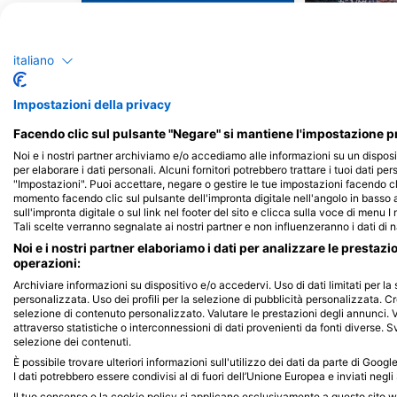
Barracuda
M
italiano
33
15
Avvistamenti
Av
Impostazioni della privacy
Facendo clic sul pulsante "Negare" si mantiene l'impostazione pr
Noi e i nostri partner archiviamo e/o accediamo alle informazioni su un disposi
J
F
M
A
M
J
J
A
S
O
N
D
J
F
M
A
M
per elaborare i dati personali. Alcuni fornitori potrebbero trattare i tuoi dati per
"Impostazioni". Puoi accettare, negare o gestire le tue impostazioni facendo cl
momento facendo clic sul pulsante dell'impronta digitale nell'angolo in basso a
sull'impronta digitale o sul link nel footer del sito e clicca sulla voce di menu I
Tali scelte verranno segnalate ai nostri partner e non influenzeranno i dati di 
Noi e i nostri partner elaboriamo i dati per analizzare le prestazi
operazioni:
Archiviare informazioni su dispositivo e/o accedervi. Uso di dati limitati per la 
personalizzata. Uso dei profili per la selezione di pubblicità personalizzata. Cr
Centri d'immersione che riforniscono 
selezione di contenuto personalizzato. Valutare le prestazioni degli annunci. 
attraverso statistiche o interconnessioni di dati provenienti da fonti diverse. Svi
selezione dei contenuti.
È possibile trovare ulteriori informazioni sull'utilizzo dei dati da parte di Goog
I dati potrebbero essere condivisi al di fuori dell’Unione Europea e inviati negli 
Finz Dive Center Inc.
Il tuo consenso e la cookie policy si applicano esclusivamente a questo sito 