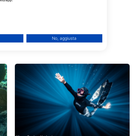
No, aggiusta
one di dati provenienti da