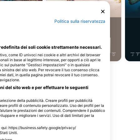
urena
Tartaruga verde
Politica sulla riservatezza
4
vistamenti
Avvistamenti
edefinita dei soli cookie strettamente necessari.
tivo, come ID univoci nei cookie e altri archivi del browser
J
J
A
S
O
N
D
J
F
M
A
M
J
J
A
S
O
N
D
J
F
sonali in base al legittimo interesse, per opporti a ciò apri le
ic sul pulsante "Gestisci impostazioni" o in qualsiasi
 sinistra del sito web. Per revocare il tuo consenso clicca
Mostra altri animali
 miei dati, in quella pagina potrai revocare il tuo consenso.
navigazione.
oni del sito web e per effettuare le seguenti
selezione della pubblicità. Creare profili per pubblicità
eare profili di contenuto personalizzato. Uso dei profili per la
questo sito d'immersione
Valutare le prestazioni dei contenuti. Comprendere il pubblico
luppare e migliorare i servizi. Uso di dati limitati per la
le qui: https://business.safety.google/privacy/
Stati Uniti.
web/app.