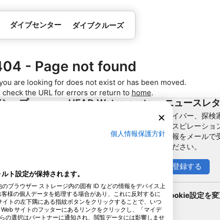
ダイブセンター
ダイブクルーズ
404 - Page not found
you are looking for does not exist or has been moved.
 check the URL for errors or return to
home
.
バシップ
HEAD Watersports
ニュースレ
ダイバー、探検家
ナーになる
SSI
ンスピレーショ
個人情報保護方針
情報をメールで
LiveAboard.com
ください。
Mares
Aqualung
登録する
フォルト設定が保持されます。
Apeks
他のブラウザー ストレージ内の固有 ID などの情報をデバイス上
rEvo
お客様の個人データを処理する場合があり、これに反対するに
Cookie設定を
 サイトの左下隅にある指紋ボタンをクリックすることで、いつ
Zoggs
Web サイトのフッターにあるリンクをクリックし、「マイデ
らの選択はパートナーに通知され、閲覧データには影響しませ