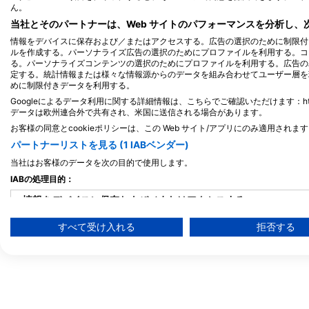
モルディブ
ん。
当社とそのパートナーは、Web サイトのパフォーマンスを分析し
情報をデバイスに保存および／またはアクセスする。広告の選択のために制限付
ルを作成する。パーソナライズ広告の選択のためにプロファイルを利用する。コ
る。パーソナライズコンテンツの選択のためにプロファイルを利用する。広告の
定する。統計情報または様々な情報源からのデータを組み合わせてユーザー層を
めに制限付きデータを利用する。
Googleによるデータ利用に関する詳細情報は、こちらでご確認いただけます：https://busine
データは欧州連合外で共有され、米国に送信される場合があります。
お客様の同意とcookieポリシーは、この Web サイト/アプリにのみ適用されま
パートナーリストを見る (1 IABベンダー)
当社はお客様のデータを次の目的で使用します。
IABの処理目的：
情報をデバイスに保存および／またはアクセスする
すべて受け入れる
拒否する
広告の選択のために制限付きデータを利用する
パーソナライズ広告のためにプロファイルを作成する
パーソナライズ広告の選択のためにプロファイルを利用する