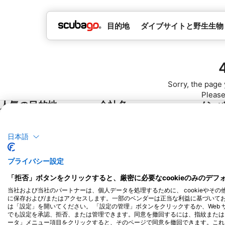
目的地
ダイブサイトと野生生物
Sorry, the page 
Please
人気の目的地
会社名
メン
タイ
Blue Oceans
パート
日本語
エジプト
よくある質問
スペイン
プライバシーポリシー
プライバシー設定
インドネシア
利用規約
「拒否」ボタンをクリックすると、厳密に必要なcookieのみのデ
フロリダ
発行者
当社および当社のパートナーは、個人データを処理するために、 cookieやその
フィリピン
に保存および/またはアクセスします。一部のベンダーは正当な利益に基づいて
は「設定」を開いてください。 「設定の管理」ボタンをクリックするか、Web
メキシコ
でも設定を承認、拒否、または管理できます。同意を撤回するには、指紋または 
ータ」メニュー項目をクリックすると、そのページで同意を撤回できます。これ