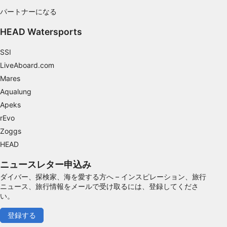
パートナーになる
IAB以外の処理目的：
必要
HEAD Watersports
性能
SSI
LiveAboard.com
機能的
Mares
広告
Aqualung
Apeks
rEvo
Zoggs
HEAD
ニュースレター申込み
ダイバー、探検家、海を愛する方へ – インスピレーション、旅行
ニュース、旅行情報をメールで受け取るには、登録してくださ
い。
登録する