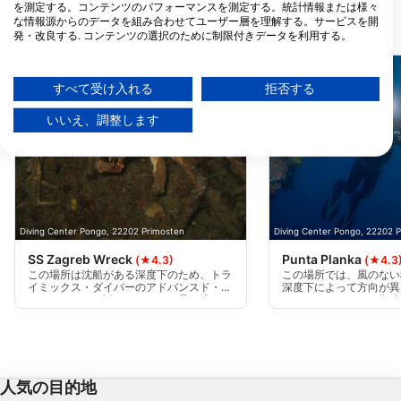
を測定する。コンテンツのパフォーマンスを測定する。統計情報または様々
な情報源からのデータを組み合わせてユーザー層を理解する。サービスを開
近くのダイブサイト
発・改良する. コンテンツの選択のために制限付きデータを利用する。
Googleによるデータ利用に関する詳細情報は、こちらでご確認いただけま
す：https://business.safety.google/privacy/
データは欧州連合外で共有され、米国に送信される場合があります。
すべて受け入れる
拒否する
お客様の同意とcookieポリシーは、この Web サイト/アプリにのみ適用され
ます。
いいえ、調整します
パートナーリストを見る (1 IABベンダー)
当社はお客様のデータを次の目的で使用します。
IABの処理目的：
情報をデバイスに保存および／またはアクセス
する
Diving Center Pongo, 22202 Primosten
Diving Center Pongo, 22202 
SS Zagreb Wreck
Punta Planka
(★4.3)
(★4.3
広告の選択のために制限付きデータを利用する
この場所は沈船がある深度下のため、トラ
この場所では、風のない
イミックス・ダイバーのアドバンスド・ダ
深度下によって方向が異
イバーにしかお勧めできない。最も浅いと
で、あらゆることが期待
パーソナライズ広告のためにプロファイルを作
ころは約64m、最も深いところは70mであ
グだけでなく、歴史的に
成する
る。
ある。
パーソナライズ広告の選択のためにプロファイ
ルを利用する
人気の目的地