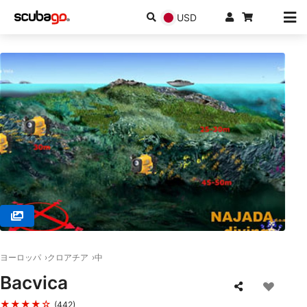
USD
© NAJADA diving d.o.o., 22243 Murter
ヨーロッパ
クロアチア
中
Bacvica
★★★★☆
(442)