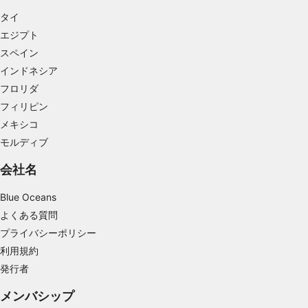
コンテンツをパーソナライズするためにプロフ
ァイルを作成する
タイ
エジプト
パーソナライズコンテンツの選択のためにプロ
スペイン
ファイルを利用する
インドネシア
広告のパフォーマンスを測定する
フロリダ
フィリピン
コンテンツのパフォーマンスを測定する
メキシコ
統計情報または様々な情報源からのデータを組
モルディブ
み合わせてユーザー層を理解する
会社名
サービスを開発・改良する
Blue Oceans
コンテンツの選択のために制限付きデータを利
よくある質問
用する
プライバシーポリシー
IAB特集：
利用規約
正確な位置情報データを利用する
発行者
能動的に要求して取得した情報に基づくデバイ
メンバシップ
スの識別