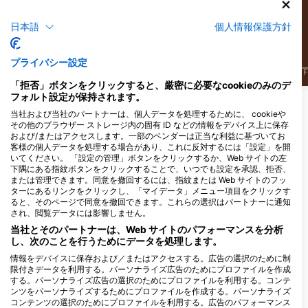
27
27
目撃例
目撃例
日本語
個人情報保護方針
プライバシー設定
J
F
M
A
M
J
J
A
S
O
N
D
J
F
M
A
M
J
J
A
S
O
N
D
J
F
「拒否」ボタンをクリックすると、厳密に必要なcookieのみのデ
フォルト設定が保持されます。
当社および当社のパートナーは、個人データを処理するために、 cookieや
このダイビングサイトに対応するダイビン
その他のブラウザー ストレージ内の固有 ID などの情報をデバイス上に保存
グセンター
および/またはアクセスします。一部のベンダーは正当な利益に基づいてお
客様の個人データを処理する場合があり、これに反対するには「設定」を開
いてください。 「設定の管理」ボタンをクリックするか、Web サイトの左
下隅にある指紋ボタンをクリックすることで、いつでも設定を承認、拒否、
または管理できます。同意を撤回するには、指紋または Web サイトのフッ
ターにあるリンクをクリックし、「マイデータ」メニュー項目をクリックす
ると、そのページで同意を撤回できます。これらの選択はパートナーに通知
され、閲覧データには影響しません。
当社とそのパートナーは、Web サイトのパフォーマンスを分析
し、次のことを行うためにデータを処理します。
DiveZone, SCUBA &
情報をデバイスに保存および／またはアクセスする。広告の選択のために制
FREEDIVING CENTRUM
限付きデータを利用する。パーソナライズ広告のためにプロファイルを作成
Zamecky Okruh 38/4, 74601 Opava,
する。パーソナライズ広告の選択のためにプロファイルを利用する。コンテ
チェコ共和国
ンツをパーソナライズするためにプロファイルを作成する。パーソナライズ
コンテンツの選択のためにプロファイルを利用する。広告のパフォーマンス