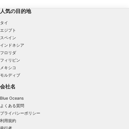
IABの処理目的：
人気の目的地
情報をデバイスに保存および／またはアクセス
する
タイ
広告の選択のために制限付きデータを利用する
エジプト
スペイン
パーソナライズ広告のためにプロファイルを作
成する
インドネシア
フロリダ
パーソナライズ広告の選択のためにプロファイ
フィリピン
ルを利用する
メキシコ
コンテンツをパーソナライズするためにプロフ
モルディブ
ァイルを作成する
会社名
パーソナライズコンテンツの選択のためにプロ
ファイルを利用する
Blue Oceans
よくある質問
広告のパフォーマンスを測定する
プライバシーポリシー
コンテンツのパフォーマンスを測定する
利用規約
発行者