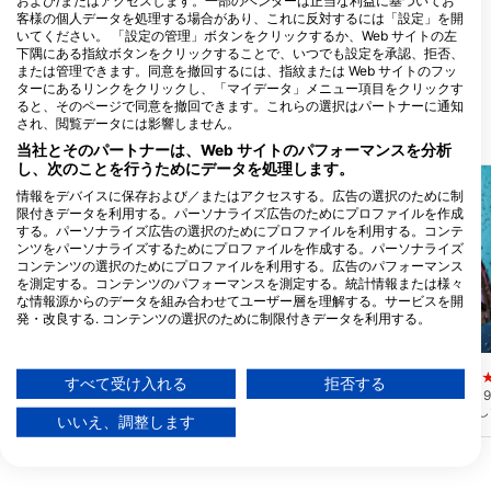
および/またはアクセスします。一部のベンダーは正当な利益に基づいてお
Brookers Corner, RG45 6ST
Mulberry Marine
客様の個人データを処理する場合があり、これに反対するには「設定」を開
Crowthorne, イギリス
Experiences
いてください。 「設定の管理」ボタンをクリックするか、Web サイトの左
Suite 2, Unit 16 Sherrington Mews,
下隅にある指紋ボタンをクリックすることで、いつでも設定を承認、拒否、
PO20 0FJ Selsey, West Sussex, イギ
または管理できます。同意を撤回するには、指紋または Web サイトのフッ
リス
ターにあるリンクをクリックし、「マイデータ」メニュー項目をクリックす
ると、そのページで同意を撤回できます。これらの選択はパートナーに通知
され、閲覧データには影響しません。
近くのダイブサイト
当社とそのパートナーは、Web サイトのパフォーマンスを分析
し、次のことを行うためにデータを処理します。
情報をデバイスに保存および／またはアクセスする。広告の選択のために制
限付きデータを利用する。パーソナライズ広告のためにプロファイルを作成
する。パーソナライズ広告の選択のためにプロファイルを利用する。コンテ
ンツをパーソナライズするためにプロファイルを作成する。パーソナライズ
コンテンツの選択のためにプロファイルを利用する。広告のパフォーマンス
を測定する。コンテンツのパフォーマンスを測定する。統計情報または様々
な情報源からのデータを組み合わせてユーザー層を理解する。サービスを開
発・改良する. コンテンツの選択のために制限付きデータを利用する。
Googleによるデータ利用に関する詳細情報は、こちらでご確認いただけま
Mares, Predrag Vuckovic
Mares, Janez Kranjc
す：https://business.safety.google/privacy/
UB1195
Hedwig Lunstedt
(★1.0)
(
データは欧州連合外で共有され、米国に送信される場合があります。
すべて受け入れる
拒否する
U-1195はドイツのVIIC型潜水艦。1945年
この小さなドイツ船は19
お客様の同意とcookieポリシーは、この Web サイト/アプリにのみ適用され
4月7日にイギリスの駆逐艦HMSウォッチ
移動した後に沈没しまし
ます。
いいえ、調整します
マンからの深海攻撃で英仏海峡で撃沈され
わっていて、最大水深3
た。圧力船体で分離されたコニングタワー
9マイル沖にいる。視認性
パートナーリストを見る (1 IABベンダー)
が横に傾いた状態で30mほど直立して座っ
プは約23mでマルチレ
ています。劣化の兆候を示し始めていま
す。
当社はお客様のデータを次の目的で使用します。
す。