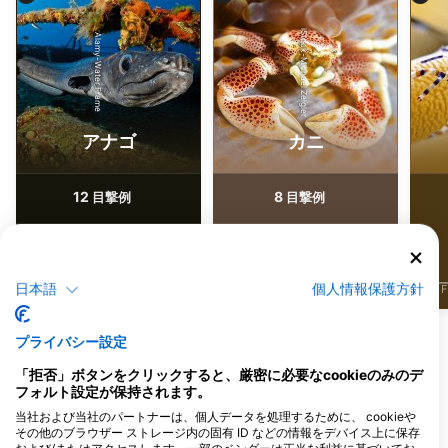
iStock-Michael Zeigler
Alamy-Water Frame
アナゴ
カニ
12
8
目撃例
目撃例
日本語
個人情報保護方針
J
F
M
A
M
J
J
A
S
O
N
D
J
F
M
A
M
J
J
A
S
O
N
D
J
F
プライバシー設定
このダイビングサイトに対応するダイビン
「拒否」ボタンをクリックすると、厳密に必要なcookieのみのデ
グセンター
フォルト設定が保持されます。
当社および当社のパートナーは、個人データを処理するために、 cookieや
その他のブラウザー ストレージ内の固有 ID などの情報をデバイス上に保存
Divecrew Training