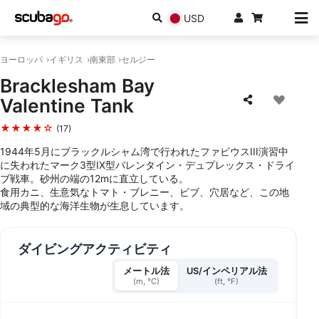
USD
ヨーロッパ
イギリス
南東部
セルジー
Bracklesham Bay
Valentine Tank
★★★★☆
(17)
1944年5月にブラックルシャム湾で行われたファビウスIII演習中
に失われたマーク3型IX型バレンタイン・デュプレックス・ドライ
ブ戦車。砂州の端の12mに直立している。
食用カニ、生意気なトマト・ブレニー、ビブ、穴居など、この地
域の典型的な海洋生物が生息しています。
ダイビングアクティビティ
メートル法
US/インペリアル法
(m, °C)
(ft, °F)