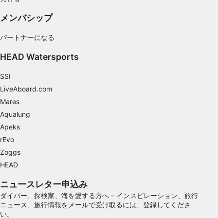
統計情報または様々な情報源からのデータを組
み合わせてユーザー層を理解する
メンバシップ
サービスを開発・改良する
パートナーになる
コンテンツの選択のために制限付きデータを利
HEAD Watersports
用する
IAB特集：
SSI
LiveAboard.com
正確な位置情報データを利用する
Mares
能動的に要求して取得した情報に基づくデバイ
Aqualung
スの識別
Apeks
IAB以外の処理目的：
rEvo
必要
Zoggs
HEAD
性能
ニュースレター申込み
機能的
ダイバー、探検家、海を愛する方へ – インスピレーション、旅行
ニュース、旅行情報をメールで受け取るには、登録してくださ
広告
い。