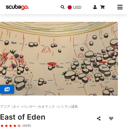
USD
© Sea Turtle Divers, 82220 Phang Nga
アジア
タイ
パンガー
カオラック
シミラン諸島
East of Eden
★★★★☆
(227)