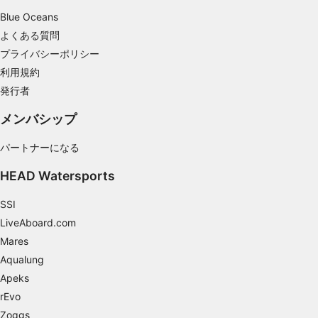
Blue Oceans
正確な位置情報データを利用する
よくある質問
能動的に要求して取得した情報に基づくデバイ
プライバシーポリシー
スの識別
利用規約
IAB以外の処理目的：
発行者
必要
メンバシップ
性能
パートナーになる
機能的
HEAD Watersports
広告
SSI
LiveAboard.com
Mares
Aqualung
Apeks
rEvo
Zoggs