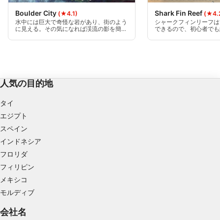
Boulder City
Shark Fin Reef
(★4.1)
(★4.
パーソナライズ広告の選択のためにプロファイ
水中には巨大で奇怪な岩があり、街のよう
シャークフィンリーフは
ルを利用する
に見える。その気になれば渓流の影を簡単
できるので、初心者でも
に見つけることができる。ムーリングライ
ポイントです。花崗岩の
ンを18mまで下る。
場に入り込み、最大３０
コンテンツをパーソナライズするためにプロフ
ることができます。30
ァイルを作成する
ことができます。
パーソナライズコンテンツの選択のためにプロ
人気の目的地
ファイルを利用する
タイ
広告のパフォーマンスを測定する
エジプト
コンテンツのパフォーマンスを測定する
スペイン
インドネシア
統計情報または様々な情報源からのデータを組
み合わせてユーザー層を理解する
フロリダ
フィリピン
サービスを開発・改良する
メキシコ
モルディブ
コンテンツの選択のために制限付きデータを利
用する
会社名
IAB特集：