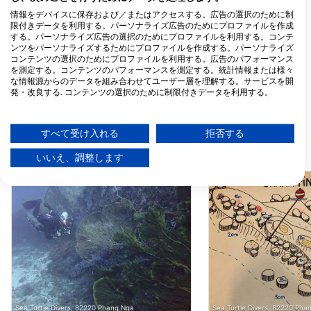
43/52 Viset Road, T. Rawai,
36/10 Moo 2, Soi Pal
情報をデバイスに保存および／またはアクセスする。広告の選択のために制
83130 Phuket, タイ
Chalong, Muaeng, 
限付きデータを利用する。パーソナライズ広告のためにプロファイルを作成
Phuket, タイ
する。パーソナライズ広告の選択のためにプロファイルを利用する。コンテ
ScubaNicks, Victoria Fawcus-Robinson
ンツをパーソナライズするためにプロファイルを作成する。パーソナライズ
90/8 Kanjana 2, Soi Sai
Palm Garden Resort
コンテンツの選択のためにプロファイルを利用する。広告のパフォーマンス
Yuan, 83130 Phuket, タイ
82190 Phang Nga,
を測定する。コンテンツのパフォーマンスを測定する。統計情報または様々
な情報源からのデータを組み合わせてユーザー層を理解する。サービスを開
Sea Bees Diving
Dive Syndicate
発・改良する. コンテンツの選択のために制限付きデータを利用する。
1/3 Moo 9 Viset Road,
68/26 Moo5, 82220
Googleによるデータ利用に関する詳細情報は、こちらでご確認いただけま
83130 Phuket, タイ
Taknapa, タイ
す：https://business.safety.google/privacy/
データは欧州連合外で共有され、米国に送信される場合があります。
すべて受け入れる
拒否する
お客様の同意とcookieポリシーは、この Web サイト/アプリにのみ適用され
近くのダイブサイト
ます。
いいえ、調整します
パートナーリストを見る (1 IABベンダー)
当社はお客様のデータを次の目的で使用します。
IABの処理目的：
情報をデバイスに保存および／またはアクセス
する
広告の選択のために制限付きデータを利用する
パーソナライズ広告のためにプロファイルを作
成する
Sea Turtle Divers, 82220 Phang Nga
Sea Turtle Divers, 82220 Pha