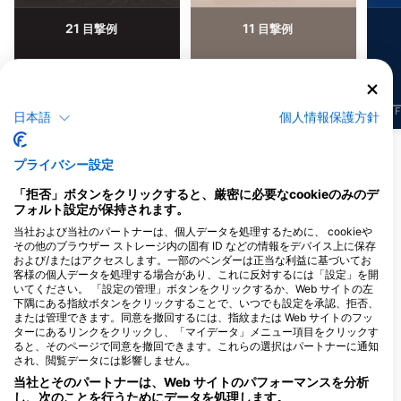
21
11
目撃例
目撃例
J
F
M
A
M
J
J
A
S
O
N
D
J
F
M
A
M
J
J
A
S
O
N
D
J
F
日本語
個人情報保護方針
他の生物を表示
プライバシー設定
「拒否」ボタンをクリックすると、厳密に必要なcookieのみのデ
このダイビングサイトに対応するダイビン
フォルト設定が保持されます。
グセンター
当社および当社のパートナーは、個人データを処理するために、 cookieや
その他のブラウザー ストレージ内の固有 ID などの情報をデバイス上に保存
および/またはアクセスします。一部のベンダーは正当な利益に基づいてお
客様の個人データを処理する場合があり、これに反対するには「設定」を開
Aquadive Thailand
いてください。 「設定の管理」ボタンをクリックするか、Web サイトの左
80 moo1 Tumbon Kathu, 83120
Scubadeep, Scubadeep
下隅にある指紋ボタンをクリックすることで、いつでも設定を承認、拒否、
Phuket, タイ
Patong
または管理できます。同意を撤回するには、指紋または Web サイトのフッ
186 Taweewong Road, 83150
ターにあるリンクをクリックし、「マイデータ」メニュー項目をクリックす
Phuket, タイ
ると、そのページで同意を撤回できます。これらの選択はパートナーに通知
され、閲覧データには影響しません。
当社とそのパートナーは、Web サイトのパフォーマンスを分析
Sirolodive
Champagne Div
し、次のことを行うためにデータを処理します。