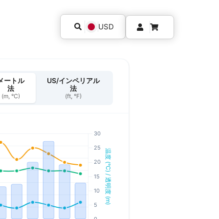
USD
メートル
US/インペリアル
法
法
(m, °C)
(ft, °F)