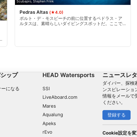
Scubapro, Stephen Frink
Pedras Altas
(★4.0)
ポルト・デ・モスビーチの前に位置するペドラス・ア
ルタスは、素晴らしいダイビングスポットだ。ここで
は、印象的なリーフウォールの周りにある美しい岩を
見つけることができる。最大水深は19mに近く、初心
者やアドバンスドダイバーにとって理想的なポイント
である。
バシップ
HEAD Watersports
ニュースレ
ダイバー、探検家
ナーになる
SSI
ンスピレーショ
情報をメールで
LiveAboard.com
ください。
Mares
Aqualung
登録する
Apeks
rEvo
Cookie設定を