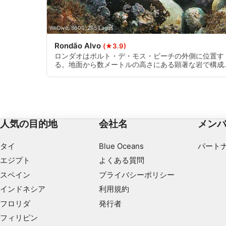
サービスを開発・改良する
コンテンツの選択のために制限付きデータを利用する
WeDive, 8600-295 Lagos
IAB特集：
Rondão Alvo
(★3.9)
ロンダオはポルト・デ・モス・ビーチの外側に位置す
正確な位置情報データを利用する
る。地面から数メートルの高さにある顕著な岩で構成
されている。多くの渓谷を通して、様々な種類の海の
能動的に要求して取得した情報に基づくデバイスの識別
生物と大きめのゴルゴニアンコーラルを見つけること
ができる。ダイバーが覗き込むのに十分な大きさの溝
IAB以外の処理目的：
があるので、懐中電灯をお勧めする。
必要
人気の目的地
会社名
メン
性能
タイ
Blue Oceans
パート
機能的
エジプト
よくある質問
広告
スペイン
プライバシーポリシー
インドネシア
利用規約
フロリダ
発行者
フィリピン