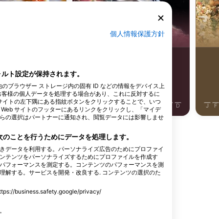
カニ
ウミウシ
個人情報保護方針
目撃例
10
目撃例
フォルト設定が保持されます。
他のブラウザー ストレージ内の固有 ID などの情報をデバイス上
お客様の個人データを処理する場合があり、これに反対するに
J
J
A
S
O
N
D
 サイトの左下隅にある指紋ボタンをクリックすることで、いつ
J
F
M
A
M
J
J
A
S
O
N
D
J
F
Web サイトのフッターにあるリンクをクリックし、「マイデ
らの選択はパートナーに通知され、閲覧データには影響しませ
、次のことを行うためにデータを処理します。
きデータを利用する。パーソナライズ広告のためにプロファイ
ンテンツをパーソナライズするためにプロファイルを作成す
パフォーマンスを測定する。コンテンツのパフォーマンスを測
ングセンター
理解する。サービスを開発・改良する. コンテンツの選択のた
ss.safety.google/privacy/
す。
IVING