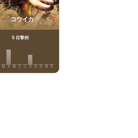
コウイカ
5
目撃例
M
A
M
J
J
A
S
O
N
D