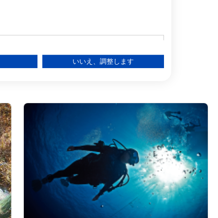
 Industrial, Vale
, Portugal, 8500-
 - ポルトガル
いいえ、調整します
る
ー層を理解する