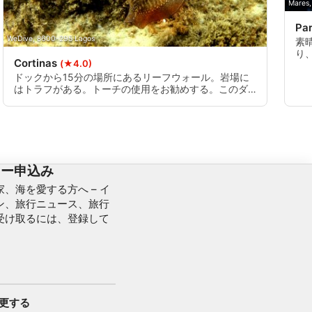
Mares,
Pa
WeDive, 8600-295 Lagos
素
り
Cortinas
(★4.0)
懐
ドックから15分の場所にあるリーフウォール。岩場に
はトラフがある。トーチの使用をお勧めする。このダ
イブサイトでは、アナゴ、大きなクモガニ、エイ、た
くさんの種類のウミウシを見ることができる。すべて
のダイバーの経験レベルに適したダイブサイト。最大
深度16m。
ター申込み
、海を愛する方へ – イ
ン、旅行ニュース、旅行
受け取るには、登録して
変更する