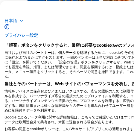
タコ
日本語
56
10
目撃例
プライバシー設定
「拒否」ボタンをクリックすると、厳密に必要なcookieのみのデ
当社および当社のパートナーは、個人データを処理するために、 cookieやその
に保存および/またはアクセスします。一部のベンダーは正当な利益に基づいて
J
F
M
A
M
J
J
A
S
O
N
D
J
F
M
A
M
は「設定」を開いてください。 「設定の管理」ボタンをクリックするか、Web
でも設定を承認、拒否、または管理できます。同意を撤回するには、指紋または 
ータ」メニュー項目をクリックすると、そのページで同意を撤回できます。これ
ん。
当社とそのパートナーは、Web サイトのパフォーマンスを分析し
情報をデバイスに保存および／またはアクセスする。広告の選択のために制限付
ルを作成する。パーソナライズ広告の選択のためにプロファイルを利用する。コ
る。パーソナライズコンテンツの選択のためにプロファイルを利用する。広告の
このダイビングサイトに対応するダイビ
定する。統計情報または様々な情報源からのデータを組み合わせてユーザー層を
めに制限付きデータを利用する。
Googleによるデータ利用に関する詳細情報は、こちらでご確認いただけます：https://busine
データは欧州連合外で共有され、米国に送信される場合があります。
お客様の同意とcookieポリシーは、この Web サイト/アプリにのみ適用されま
WeDive
TRIBEMAR SCUBA D