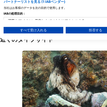
パートナーリストを見る (1 IABベンダー)
Marina de Lagos, 8600-780 Lagos,
R. dos CTT 40 C/V Zona
PO09 - ポルトガル
da Arrancada, Portimão
当社はお客様のデータを次の目的で使用します。
483 Portimao, PO14
IABの処理目的：
情報をデバイスに保存および／またはアクセスする
すべて受け入れる
拒否する
広告の選択のために制限付きデータを利用する
近くのダイブサイト
パーソナライズ広告のためにプロファイルを作成する
パーソナライズ広告の選択のためにプロファイルを利用する
コンテンツをパーソナライズするためにプロファイルを作成する
パーソナライズコンテンツの選択のためにプロファイルを利用す
広告のパフォーマンスを測定する
コンテンツのパフォーマンスを測定する
統計情報または様々な情報源からのデータを組み合わせてユーザ