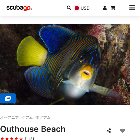
USD
© Scuba Guam, 96913 Tamuning
オセアニア
グアム
南グアム
Outhouse Beach
★★★★☆
(1,131)