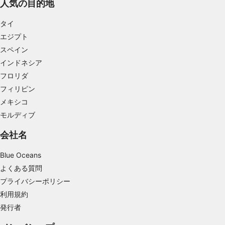
人気の目的地
コンテンツをパーソナライズするためにプロフ
ァイルを作成する
タイ
エジプト
パーソナライズコンテンツの選択のためにプロ
ファイルを利用する
スペイン
インドネシア
広告のパフォーマンスを測定する
フロリダ
コンテンツのパフォーマンスを測定する
フィリピン
メキシコ
統計情報または様々な情報源からのデータを組
モルディブ
み合わせてユーザー層を理解する
会社名
サービスを開発・改良する
Blue Oceans
コンテンツの選択のために制限付きデータを利
用する
よくある質問
プライバシーポリシー
IAB特集：
利用規約
正確な位置情報データを利用する
発行者
能動的に要求して取得した情報に基づくデバイ