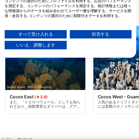
コンテンツの選択のためにプロファイルを利用する。広告のパフォーマンス
を測定する。コンテンツのパフォーマンスを測定する。統計情報または様々
な情報源からのデータを組み合わせてユーザー層を理解する。サービスを開
発・改良する. コンテンツの選択のために制限付きデータを利用する。
近くのダイブサイト
Googleによるデータ利用に関する詳細情報は、こちらでご確認いただけま
す：https://business.safety.google/privacy/
データは欧州連合外で共有され、米国に送信される場合があります。
すべて受け入れる
拒否する
お客様の同意とcookieポリシーは、この Web サイト/アプリにのみ適用され
ます。
いいえ、調整します
パートナーリストを見る (1 IABベンダー)
当社はお客様のデータを次の目的で使用します。
IABの処理目的：
情報をデバイスに保存および／またはアクセス
する
Scuba Guam, 96913 Tamuning
Scuba Guam, 96913 Tamunin
広告の選択のために制限付きデータを利用する
Cocos East
Cocos West - Gua
(★3.8)
また、「イエローウォール」としても知ら
人気のあるドリフトダイ
れており、経験豊富なダイバーは、グアム
には多数のキノコサンゴ
パーソナライズ広告のためにプロファイルを作
の最大の壁に沿ってドリフトしながら、超
ビが生息しています。深
成する
透明度の高い海と遠洋生物を発見すること
フィートの深さから見ら
ができます。アドバンスダイバーとエキス
す。リーフシャーク、ア
パートダイバーのみが対象で、海が穏やか
とんどのダイビングで見
パーソナライズ広告の選択のためにプロファイ
な時にのみボートからのドリフトを行いま
く、午前中の時間帯がベ
ルを利用する
す。