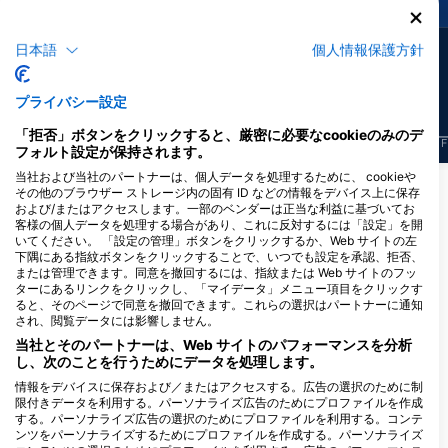
36
14
日本語
個人情報保護方針
目撃例
目撃例
プライバシー設定
「拒否」ボタンをクリックすると、厳密に必要なcookieのみのデ
J
F
M
A
M
J
J
A
S
O
N
D
J
F
M
A
M
J
J
A
S
O
N
D
J
F
フォルト設定が保持されます。
当社および当社のパートナーは、個人データを処理するために、 cookieや
その他のブラウザー ストレージ内の固有 ID などの情報をデバイス上に保存
および/またはアクセスします。一部のベンダーは正当な利益に基づいてお
このダイビングサイトに対応するダイビン
客様の個人データを処理する場合があり、これに反対するには「設定」を開
グセンター
いてください。 「設定の管理」ボタンをクリックするか、Web サイトの左
下隅にある指紋ボタンをクリックすることで、いつでも設定を承認、拒否、
または管理できます。同意を撤回するには、指紋または Web サイトのフッ
ターにあるリンクをクリックし、「マイデータ」メニュー項目をクリックす
Scuba Guam
ると、そのページで同意を撤回できます。これらの選択はパートナーに通知
167 Marine Corp Dr, 96910
され、閲覧データには影響しません。
Hagatna, グアム
当社とそのパートナーは、Web サイトのパフォーマンスを分析
し、次のことを行うためにデータを処理します。
情報をデバイスに保存および／またはアクセスする。広告の選択のために制
限付きデータを利用する。パーソナライズ広告のためにプロファイルを作成
Down South Charters LLC
する。パーソナライズ広告の選択のためにプロファイルを利用する。コンテ
111 Sumay Memorial, 96915 Santa
ンツをパーソナライズするためにプロファイルを作成する。パーソナライズ
Rita, グアム