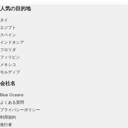
サイトは、まるで水族館
IABの処理目的：
ているかのように魚がた
人気の目的地
情報をデバイスに保存および／またはアクセス
する
タイ
広告の選択のために制限付きデータを利用する
エジプト
スペイン
パーソナライズ広告のためにプロファイルを作
インドネシア
成する
フロリダ
パーソナライズ広告の選択のためにプロファイ
フィリピン
ルを利用する
メキシコ
コンテンツをパーソナライズするためにプロフ
モルディブ
ァイルを作成する
会社名
パーソナライズコンテンツの選択のためにプロ
ファイルを利用する
Blue Oceans
よくある質問
広告のパフォーマンスを測定する
プライバシーポリシー
コンテンツのパフォーマンスを測定する
利用規約
発行者