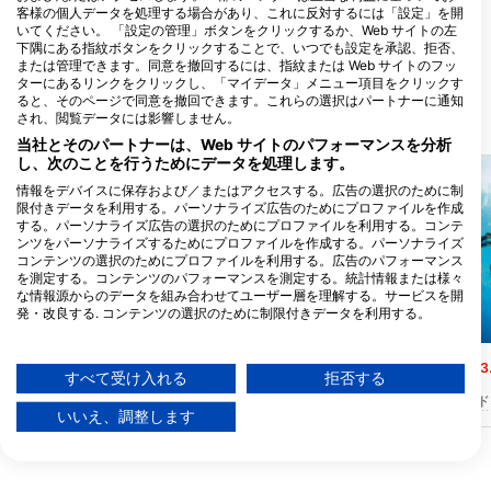
RU4Scuba LLC, Rochester’s
客様の個人データを処理する場合があり、これに反対するには「設定」を開
Friendliest Dive Shop
いてください。 「設定の管理」ボタンをクリックするか、Web サイトの左
3377 Lake Rd, 14589 Williamson,
下隅にある指紋ボタンをクリックすることで、いつでも設定を承認、拒否、
NY - アメリカ
または管理できます。同意を撤回するには、指紋または Web サイトのフッ
ターにあるリンクをクリックし、「マイデータ」メニュー項目をクリックす
ると、そのページで同意を撤回できます。これらの選択はパートナーに通知
され、閲覧データには影響しません。
近くのダイブサイト
当社とそのパートナーは、Web サイトのパフォーマンスを分析
し、次のことを行うためにデータを処理します。
情報をデバイスに保存および／またはアクセスする。広告の選択のために制
限付きデータを利用する。パーソナライズ広告のためにプロファイルを作成
する。パーソナライズ広告の選択のためにプロファイルを利用する。コンテ
ンツをパーソナライズするためにプロファイルを作成する。パーソナライズ
コンテンツの選択のためにプロファイルを利用する。広告のパフォーマンス
を測定する。コンテンツのパフォーマンスを測定する。統計情報または様々
な情報源からのデータを組み合わせてユーザー層を理解する。サービスを開
発・改良する. コンテンツの選択のために制限付きデータを利用する。
Mares
Aqualung
Googleによるデータ利用に関する詳細情報は、こちらでご確認いただけま
す：https://business.safety.google/privacy/
Keuka Lake
Sevey’s Marina
(★4.3)
(★3
データは欧州連合外で共有され、米国に送信される場合があります。
すべて受け入れる
拒否する
キューカ湖はニューヨークのフィンガーレ
セベイズ・マリーナは、
お客様の同意とcookieポリシーは、この Web サイト/アプリにのみ適用され
イクの一つです。フィンガーレイクの底に
ーキング・ボートヤード
ます。
いいえ、調整します
は、18世紀のガラス瓶から古い宝石、古い
イビングをする際は礼儀
化石まで、いつも何かを発見することがで
い。車を移動させる必要
パートナーリストを見る (1 IABベンダー)
きます。春と秋が一番の見所ですが、水は
て鍵を車の中に置いてお
かなり冷たいので、厚手のウェットスーツ
で10ドルの駐車料金を
当社はお客様のデータを次の目的で使用します。
を持ってきてください。
カニートレス湖に位置す