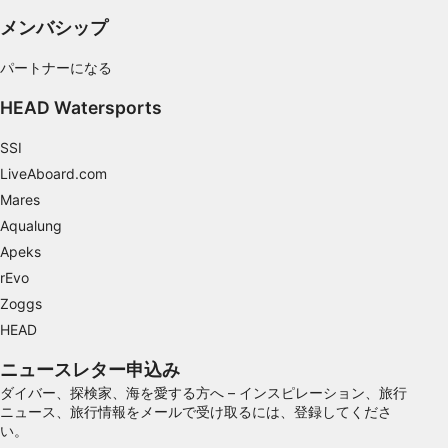
統計情報または様々な情報源からのデータを組
み合わせてユーザー層を理解する
メンバシップ
サービスを開発・改良する
パートナーになる
コンテンツの選択のために制限付きデータを利
HEAD Watersports
用する
SSI
IAB特集：
LiveAboard.com
正確な位置情報データを利用する
Mares
能動的に要求して取得した情報に基づくデバイ
Aqualung
スの識別
Apeks
IAB以外の処理目的：
rEvo
必要
Zoggs
HEAD
性能
ニュースレター申込み
機能的
ダイバー、探検家、海を愛する方へ – インスピレーション、旅行
ニュース、旅行情報をメールで受け取るには、登録してくださ
広告
い。