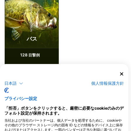
iStock-ANDY_BOWLIN
バス
128
目撃例
J
F
M
A
M
J
J
A
S
O
N
D
日本語
個人情報保護方針
プライバシー設定
このダイビングサイトに対応するダイビン
グセンター
「拒否」ボタンをクリックすると、厳密に必要なcookieのみのデ
フォルト設定が保持されます。
当社および当社のパートナーは、個人データを処理するために、 cookieや
その他のブラウザー ストレージ内の固有 ID などの情報をデバイス上に保存
および/またはアクセスします。一部のベンダーは正当な利益に基づいてお