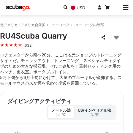
USD
北アメリカ
アメリカ合衆国
ニューヨーク
ニューヨーク内陸部
RU4Scuba Quarry
★★★★☆
(632)
ロチェスターから南へ20分、ここは地元ショップのトレーニング
サイトだ。チェックアウト、トレーニング、スペシャルティダイ
ブのための大きな採石場。ぜひご参加を！器材セッティング用の
ベンチ。更衣室。ポータブルトイレ。
5月下旬から6月上旬にかけて、大量のブルーギルが産卵する。ス
モールマウスバスが餌を求めて岸辺を巡回している。
ダイビングアクティビティ
メートル法
US/インペリアル法
(m, °C)
(ft, °F)