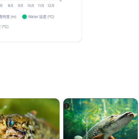
AdobeStock-Alex
iStock-abadonian