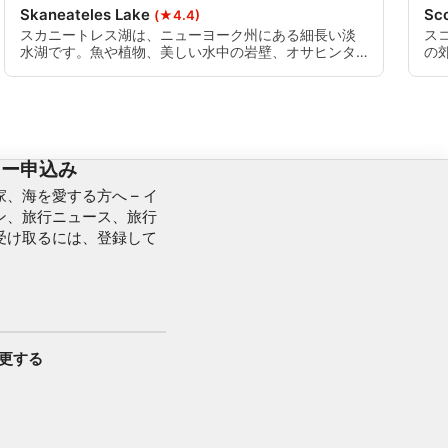
Skaneateles Lake
Sco
(★4.4)
スカニートレス湖は、ニューヨーク州にある細長い淡
ス
水湖です。魚や植物、美しい水中の岩壁、オサヒンタ
の
号の沈船などを見ることができます。
高
は
ター申込み
、海を愛する方へ – イ
ン、旅行ニュース、旅行
受け取るには、登録して
変更する