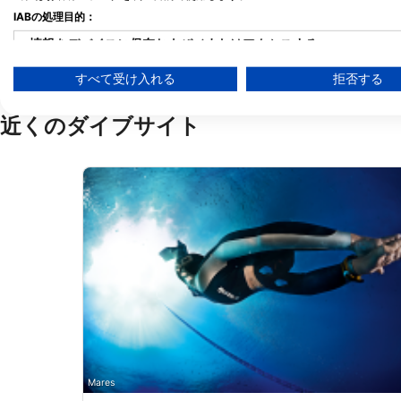
メリカ
ON - カナダ
IABの処理目的：
情報をデバイスに保存および／またはアクセスする
すべて受け入れる
拒否する
広告の選択のために制限付きデータを利用する
パーソナライズ広告のためにプロファイルを作成する
近くのダイブサイト
パーソナライズ広告の選択のためにプロファイルを利用する
コンテンツをパーソナライズするためにプロファイルを作成する
パーソナライズコンテンツの選択のためにプロファイルを利用す
広告のパフォーマンスを測定する
コンテンツのパフォーマンスを測定する
統計情報または様々な情報源からのデータを組み合わせてユーザ
サービスを開発・改良する
Mares