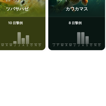
ツバサハゼ
カワカマス
10
8
目撃例
目撃例
M
A
M
J
J
A
S
O
N
D
J
F
M
A
M
J
J
A
S
O
N
D