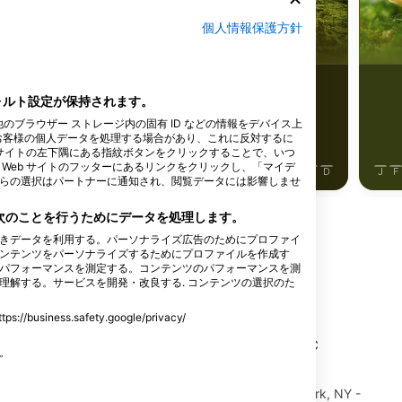
個人情報保護方針
ールアイ
コイ
11
目撃例
目撃例
フォルト設定が保持されます。
他のブラウザー ストレージ内の固有 ID などの情報をデバイス上
お客様の個人データを処理する場合があり、これに反対するに
 サイトの左下隅にある指紋ボタンをクリックすることで、いつ
Web サイトのフッターにあるリンクをクリックし、「マイデ
J
J
A
S
O
N
D
J
F
M
A
M
J
J
A
S
O
N
D
J
F
らの選択はパートナーに通知され、閲覧データには影響しませ
、次のことを行うためにデータを処理します。
きデータを利用する。パーソナライズ広告のためにプロファイ
ンテンツをパーソナライズするためにプロファイルを作成す
パフォーマンスを測定する。コンテンツのパフォーマンスを測
理解する。サービスを開発・改良する. コンテンツの選択のた
ングセンター
ss.safety.google/privacy/
す。
y, Mike Morris
Dutchess Scuba Diving LLC
 K1Y 3A1 Ottawa,
1164 Route 9G, 12538 Hyde Park, NY -