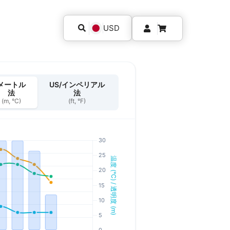
USD
メートル
US/インペリアル
法
法
(m, °C)
(ft, °F)