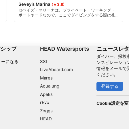
Sevey’s Marina
(★3.8)
セベイズ・マリーナは、プライベート・ワーキング・
ボートヤードなので、ここでダイビングをする際は礼
儀正しくしてください。車を移動させる必要がある場
合に備えて鍵を車の中に置いておき、緑のキオスクで
10ドルの駐車料金を支払いましょう。スカニートレス
湖に位置するこのダイビングサイトは、まるで水族館
でダイビングをしているかのように魚がたくさんいま
す。
バシップ
HEAD Watersports
ニュースレ
ダイバー、探検家
ナーになる
SSI
ンスピレーショ
情報をメールで
LiveAboard.com
ください。
Mares
Aqualung
登録する
Apeks
rEvo
Cookie設定を
Zoggs
HEAD