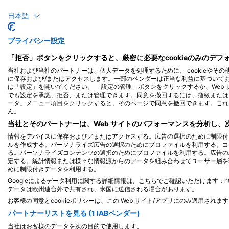
日本語
バス
ウォ
プライバシー設定
26
23
目撃例
「拒否」ボタンをクリックすると、厳密に必要なcookieのみのデ
当社および当社のパートナーは、個人データを処理するために、 cookieやその
に保存および/またはアクセスします。一部のベンダーは正当な利益に基づいて
は「設定」を開いてください。 「設定の管理」ボタンをクリックするか、Web
でも設定を承認、拒否、または管理できます。同意を撤回するには、指紋または 
J
F
M
A
M
J
J
A
S
O
N
D
J
F
M
A
M
ータ」メニュー項目をクリックすると、そのページで同意を撤回できます。これ
ん。
当社とそのパートナーは、Web サイトのパフォーマンスを分析し
情報をデバイスに保存および／またはアクセスする。広告の選択のために制限付
ルを作成する。パーソナライズ広告の選択のためにプロファイルを利用する。コ
る。パーソナライズコンテンツの選択のためにプロファイルを利用する。広告の
定する。統計情報または様々な情報源からのデータを組み合わせてユーザー層を
このダイビングサイトに対応するダイビ
めに制限付きデータを利用する。
Googleによるデータ利用に関する詳細情報は、こちらでご確認いただけます：https://busine
データは欧州連合外で共有され、米国に送信される場合があります。
お客様の同意とcookieポリシーは、この Web サイト/アプリにのみ適用されま
Scuba Venture Inc
Sharkys Scuba Suppl
パートナーリストを見る (1 IABベンダー)
2501 Penn Ave, 19609 Reading, PA - ア
1226 Wellington St. W,
当社はお客様のデータを次の目的で使用します。