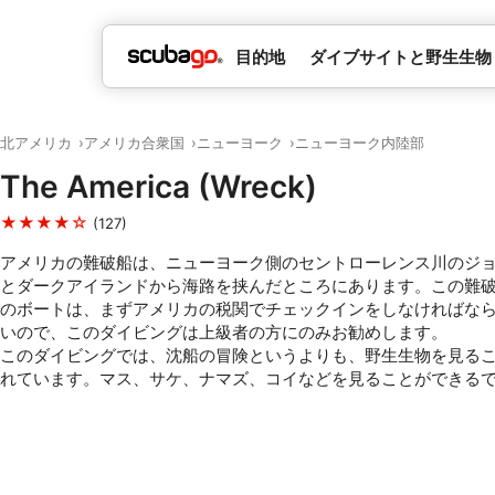
目的地
ダイブサイトと野生生物
北アメリカ
アメリカ合衆国
ニューヨーク
ニューヨーク内陸部
The America (Wreck)
★★★★☆
(127)
アメリカの難破船は、ニューヨーク側のセントローレンス川のジ
とダークアイランドから海路を挟んだところにあります。この難
のボートは、まずアメリカの税関でチェックインをしなければな
いので、このダイビングは上級者の方にのみお勧めします。
このダイビングでは、沈船の冒険というよりも、野生生物を見る
れています。マス、サケ、ナマズ、コイなどを見ることができる