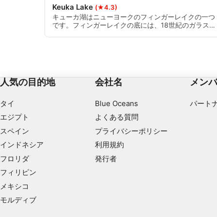
コンテンツの選択のために制限付きデータを利用する
Keuka Lake
(★4.3)
キューカ湖はニューヨークのフィンガーレイクの一つ
IAB特集：
です。フィンガーレイクの底には、18世紀のガラス瓶
から古い宝石、古い化石まで、いつも何かを発見する
正確な位置情報データを利用する
ことができます。春と秋が一番の見所ですが、水はか
なり冷たいので、厚手のウェットスーツを持ってきて
能動的に要求して取得した情報に基づくデバイスの識別
ください。
IAB以外の処理目的：
人気の目的地
会社名
メン
必要
タイ
Blue Oceans
パート
性能
エジプト
よくある質問
機能的
スペイン
プライバシーポリシー
インドネシア
利用規約
広告
フロリダ
発行者
フィリピン
メキシコ
モルディブ