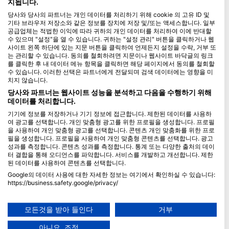
지됩니다.
당사와 당사의 파트너는 개인 데이터를 처리하기 위해 cookie 의 고유 ID 및
Blue Oceans
기타 브라우저 저장소와 같은 정보를 장치에 저장 및/또는 액세스합니다. 일부
자주하는 질문(FAQ)
공급업체는 적법한 이익에 따라 귀하의 개인 데이터를 처리하여 이에 반대할
수 있으며 "설정"을 열 수 있습니다. 귀하는 "설정 관리" 버튼을 클릭하거나 웹
개인 정보 보호 정책
사이트 왼쪽 하단에 있는 지문 버튼을 클릭하여 언제든지 설정을 수락, 거부 또
이용약관
는 관리할 수 있습니다. 동의를 철회하려면 지문이나 웹사이트 바닥글의 링크
를 클릭한 후 내 데이터 메뉴 항목을 클릭하면 해당 페이지에서 동의를 철회할
인쇄물
수 있습니다. 이러한 선택은 파트너에게 전달되며 검색 데이터에는 영향을 미
치지 않습니다.
멤버십
당사와 파트너는 웹사이트 성능을 분석하고 다음을 수행하기 위해
데이터를 처리합니다.
파트너가 되세요
기기에 정보를 저장하거나 기기 정보에 접근합니다. 제한된 데이터를 사용하
여 광고를 선택합니다. 개인 맞춤형 광고를 위한 프로필을 생성합니다. 프로필
HEAD Watersports
을 사용하여 개인 맞춤형 광고를 선택합니다. 콘텐츠 개인 맞춤화를 위한 프로
필을 생성합니다. 프로필을 사용하여 개인 맞춤형 콘텐츠를 선택합니다. 광고
성과를 측정합니다. 콘텐츠 성과를 측정합니다. 통계 또는 다양한 출처의 데이
SSI
터 결합을 통해 오디언스를 파악합니다. 서비스를 개발하고 개선합니다. 제한
된 데이터를 사용하여 콘텐츠를 선택합니다.
LiveAboard.com
Google의 데이터 사용에 대한 자세한 정보는 여기에서 확인하실 수 있습니다:
Mares
https://business.safety.google/privacy/
Aqualung
데이터는 유럽 연합 외부에서 공유되어 미국으로 전송될 수 있습니다.
귀하의 동의와 cookie 정책은 이 웹사이트/앱에만 적용됩니다.
Apeks
모든것을 받아 들인다
거부
파트너 목록 보기 (1 IAB 벤더)
rEvo
아니요, 조정
당사는 귀하의 데이터를 다음 목적으로 사용합니다: