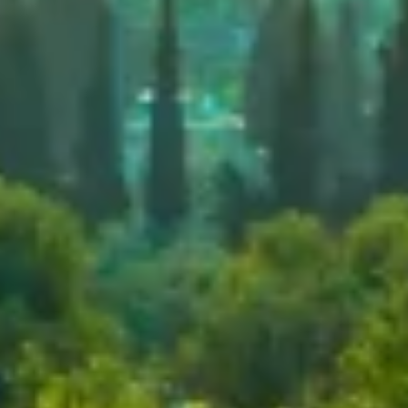
Use profiles to select personalised
advertising
Create profiles to personalise content
Use profiles to select personalised content
Measure advertising performance
Measure content performance
Understand audiences through statistics or
combinations of data from different sources
Develop and improve services
Use limited data to select content
IAB 특별 기능:
Use precise geolocation data