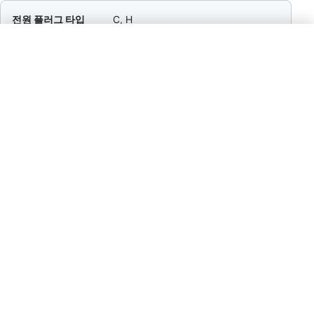
전원 플러그 타입
C, H
결제
VISA, MC, AMEX, DC, JCB, Cir, Plus
팁
10–15% / Restaurant Staff / Tipping
is expected in restaurants; around
12% is customary regardless of
service quality, though higher
amounts may be given for
exceptional service.
통화
ILS
다이얼 코드
+972
전기
230 V / 50 Hz
시간
UTC+ UTC+2 (IST), UTC+3 (IDT)
탐험할 장소