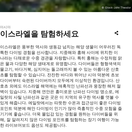
© iStock-John Theodor
아시아
이스라엘을 탐험하세요
이스라엘은 풍부한 역사와 생동감 넘치는 해양 생물이 어우러진 독
특한 다이빙 경험을 선사합니다. 지중해와 홍해 사이에 위치한 이
나라는 다채로운 수중 경관을 자랑합니다. 특히 홍해는 수정처럼 맑
은 물과 다양한 해양 생태계로 유명합니다. 다이버들은 형형색색의
물고기, 바다거북, 심지어는 돌고래까지 볼 수 있는 아름다운 산호
초를 탐험할 수 있습니다. 잔잔한 바다와 뛰어난 시야 덕분에 초보
다이버부터 숙련된 다이버까지 모두에게 이상적인 환경입니다. 산
호초 외에도 이스라엘 해역에는 매혹적인 난파선과 웅장한 해저 절
벽이 있습니다. 지중해 연안은 흥미로운 난파선 다이빙 명소로, 에
일랏의 사틸 난파선과 같은 곳은 이 지역의 유구한 역사를 엿볼 수
있게 해줍니다. 에일랏에서는 따뜻한 수온과 접근성이 좋은 다이빙
포인트 덕분에 해안 다이빙이 인기가 많아 즉흥적인 수중 모험을 즐
기기에 좋습니다. 더욱 몰입감 있는 경험을 원하는 다이버들을 위
해, 잘 알려지지 않은 다이빙 포인트를 탐험하는 장기 여행이 가능
한 라이브어보드 옵션도 제공됩니다.