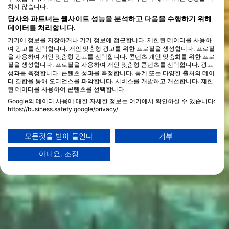
치지 않습니다.
당사와 파트너는 웹사이트 성능을 분석하고 다음을 수행하기 위해
데이터를 처리합니다.
기기에 정보를 저장하거나 기기 정보에 접근합니다. 제한된 데이터를 사용하
여 광고를 선택합니다. 개인 맞춤형 광고를 위한 프로필을 생성합니다. 프로필
을 사용하여 개인 맞춤형 광고를 선택합니다. 콘텐츠 개인 맞춤화를 위한 프로
필을 생성합니다. 프로필을 사용하여 개인 맞춤형 콘텐츠를 선택합니다. 광고
성과를 측정합니다. 콘텐츠 성과를 측정합니다. 통계 또는 다양한 출처의 데이
터 결합을 통해 오디언스를 파악합니다. 서비스를 개발하고 개선합니다. 제한
된 데이터를 사용하여 콘텐츠를 선택합니다.
Google의 데이터 사용에 대한 자세한 정보는 여기에서 확인하실 수 있습니다:
https://business.safety.google/privacy/
데이터는 유럽 연합 외부에서 공유되어 미국으로 전송될 수 있습니다.
귀하의 동의와 cookie 정책은 이 웹사이트/앱에만 적용됩니다.
모든것을 받아 들인다
거부
파트너 목록 보기 (1 IAB 벤더)
아니요, 조정
당사는 귀하의 데이터를 다음 목적으로 사용합니다:
IAB 처리 목적:
Store and/or access information on a device
Use limited data to select advertising
Create profiles for personalised advertising