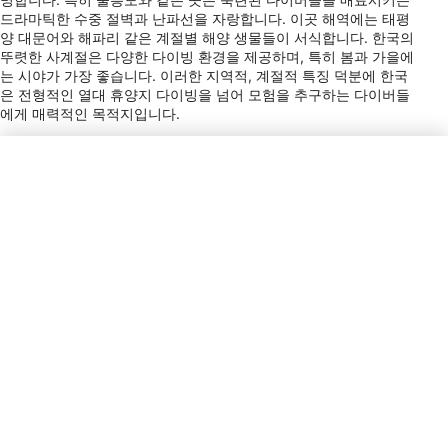
드라마틱한 수중 절벽과 난파선을 자랑합니다. 이곳 해역에는 태평
양 대문어와 해파리 같은 계절별 해양 생물들이 서식합니다. 한국의
뚜렷한 사계절은 다양한 다이빙 환경을 제공하며, 특히 봄과 가을에
는 시야가 가장 좋습니다. 이러한 지역적, 계절적 특징 덕분에 한국
은 전형적인 열대 휴양지 다이빙을 넘어 모험을 추구하는 다이버들
에게 매력적인 목적지입니다.
전원 플러그 타입
C, F
결제
AMEX, JCB, Cir, Plus
팁
0-10%
공항
CJU, PUS, ICN, GMP
통화
KRW
다이얼 코드
+82
전기
220 V / 60 Hz
시간
UTC+9