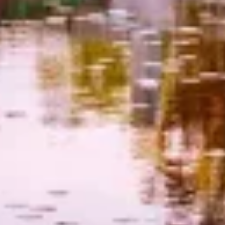
Measure content performance
Understand audiences through statistics or
combinations of data from different sources
Develop and improve services
Use limited data to select content
IAB 특별 기능:
Use precise geolocation data
Identify devices based on information
actively requested
비IAB 처리 목적:
필요한
공연