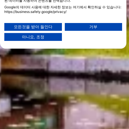
된 데이터를 사용하여 콘텐츠를 선택합니다.
Google의 데이터 사용에 대한 자세한 정보는 여기에서 확인하실 수 있습니다:
https://business.safety.google/privacy/
데이터는 유럽 연합 외부에서 공유되어 미국으로 전송될 수 있습니다.
귀하의 동의와 cookie 정책은 이 웹사이트/앱에만 적용됩니다.
모든것을 받아 들인다
거부
파트너 목록 보기 (1 IAB 벤더)
아니요, 조정
당사는 귀하의 데이터를 다음 목적으로 사용합니다:
IAB 처리 목적:
Store and/or access information on a device
Use limited data to select advertising
Create profiles for personalised advertising
Use profiles to select personalised
advertising
Create profiles to personalise content
Use profiles to select personalised content
Measure advertising performance