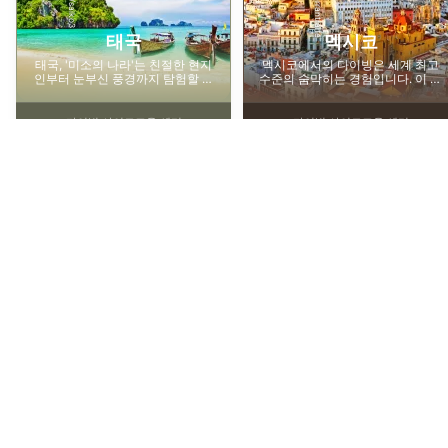
iStock/ferrantraite
iStock/saiko3
태국
멕시코
태국, '미소의 나라'는 친절한 현지
멕시코에서의 다이빙은 세계 최고
인부터 눈부신 풍경까지 탐험할 수
수준의 숨막히는 경험입니다. 이 나
있는 즐거움으로 세계 최고의 다이
라는 많은 모험과 자연의 경이로운
빙을 제공합니다.
풍경을 제공합니다.
다이빙 사이트
교육 센터
다이빙 사이트
교육 센터
473
203
570
121
최고의 다이빙 명소, 야생 동물 및 기타 주요 볼
거리를 만나보세요
세계 최고의 난파선 다이빙 장소
광선으로 다이빙
소
고대 난파선 다이빙은 다른 어떤 것과도
비교할 수 없는 독특한 경험입니다. 침몰
쥐가오리와 가까이
한 선박을 둘러싼 신비한 어둠과 다채롭고
다이버의 꿈입니다
풍부한 해양 생물은 초보 다이버뿐만 아니
면서도 평화로운 
라 전문가도 매료시킵니다. 처음에는 위협
미끄러지며 결코 
적이거나 무섭게 보일 수도 있지만, 역사
같은 경험을 선사
물개와 바다사자를 만날 수 있는 최
수중 최고의 포
적인 난파선은 수중 박물관과 같으며 모든
대 7미터까지 자랄
고의 장소
다이빙하기
관심사에 맞는 무언가를 제공합니다. 우리
정도 살 수 있습니
는 모든 다이버가 다이빙 버킷 리스트에
전 세계 여러 곳
바다사자가 바다의 강아지로 알려진 데에
상어 인식의 날이
포함해야 하는 세계 상위 10개 난파선을
인도 태평양과 같
는 그럴 만한 이유가 있습니다. 그들은 친
하고 장엄한 생물
추려냈습니다.
선호합니다. 이 
절하고, 장난스럽고, 호기심이 많으며, 바
상어를 만날 수 