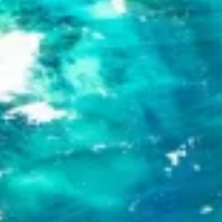
Measure content performance
Understand audiences through statistics or
combinations of data from different sources
Develop and improve services
Use limited data to select content
IAB 특별 기능:
Use precise geolocation data
Identify devices based on information
actively requested
비IAB 처리 목적:
필요한
공연
기능의