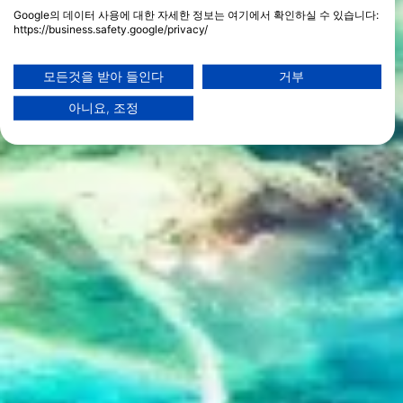
Google의 데이터 사용에 대한 자세한 정보는 여기에서 확인하실 수 있습니다:
https://business.safety.google/privacy/
데이터는 유럽 연합 외부에서 공유되어 미국으로 전송될 수 있습니다.
귀하의 동의와 cookie 정책은 이 웹사이트/앱에만 적용됩니다.
모든것을 받아 들인다
거부
파트너 목록 보기 (1 IAB 벤더)
아니요, 조정
당사는 귀하의 데이터를 다음 목적으로 사용합니다:
IAB 처리 목적:
Store and/or access information on a device
Use limited data to select advertising
Create profiles for personalised advertising
Use profiles to select personalised
advertising
Create profiles to personalise content
Use profiles to select personalised content
Measure advertising performance