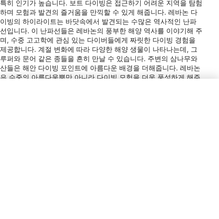
특히 인기가 높습니다. 보트 다이빙은 접근하기 어려운 지역을 탐험
하며 모험과 발견의 즐거움을 만끽할 수 있게 해줍니다. 레바논 다
이빙의 하이라이트는 바닷속에서 발견되는 수많은 역사적인 난파
선입니다. 이 난파선들은 레바논의 풍부한 해양 역사를 이야기해 주
며, 수중 고고학에 관심 있는 다이버들에게 짜릿한 다이빙 경험을
제공합니다. 계절 변화에 따라 다양한 해양 생물이 나타나는데, 그
루퍼와 문어 같은 종들을 흔히 만날 수 있습니다. 주변의 삼나무와
산들은 해안 다이빙 포인트에 아름다운 배경을 더해줍니다. 레바논
은 수중의 아름다움뿐만 아니라 다이빙 모험을 더욱 풍성하게 해주
는 풍부한 문화유산으로 인해 매력적인 다이빙 여행지입니다.
전원 플러그 타입
A, B, C, D, G
결제
VISA, MC, AMEX, DC, Cir, Plus
팁
0–10% / Restaurant Staff / Service
charges are typically added to
restaurant bills; small additional tips
are appreciated for good service.
통화
USD, LBP
다이얼 코드
+961