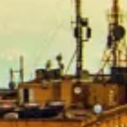
Use limited data to select advertising
Create profiles for personalised advertising
Use profiles to select personalised
advertising
Create profiles to personalise content
Use profiles to select personalised content
Measure advertising performance
Measure content performance
Understand audiences through statistics or
combinations of data from different sources
Develop and improve services
Use limited data to select content