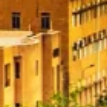
IAB 특별 기능:
Use precise geolocation data
Identify devices based on information
actively requested
비IAB 처리 목적:
필요한
공연
기능의
광고하는