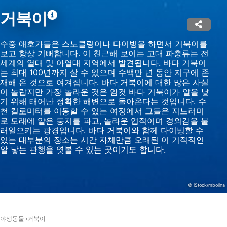
Use precise geolocation data
거북이
Identify devices based on information
actively requested
수중 애호가들은 스노클링이나 다이빙을 하면서 거북이를
보고 항상 기뻐합니다. 이 친근해 보이는 고대 파충류는 전
비IAB 처리 목적:
세계의 열대 및 아열대 지역에서 발견됩니다. 바다 거북이
필요한
는 최대 100년까지 살 수 있으며 수백만 년 동안 지구에 존
재해 온 것으로 여겨집니다. 바다 거북이에 대한 많은 사실
이 놀랍지만 가장 놀라운 것은 암컷 바다 거북이가 알을 낳
공연
기 위해 태어난 정확한 해변으로 돌아온다는 것입니다. 수
천 킬로미터를 이동할 수 있는 여정에서 그들은 지느러미
기능의
로 모래에 얕은 둥지를 파고, 놀라운 업적이며 경외감을 불
러일으키는 광경입니다. 바다 거북이와 함께 다이빙할 수
광고하는
있는 대부분의 장소는 시간 자체만큼 오래된 이 기적적인
알 낳는 관행을 엿볼 수 있는 곳이기도 합니다.
© iStock/mbolina
야생동물
거북이