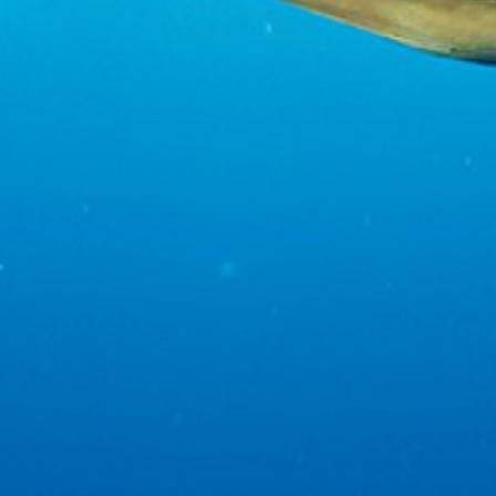
Create profiles for personalised advertising
Use profiles to select personalised
advertising
Create profiles to personalise content
Use profiles to select personalised content
Measure advertising performance
Measure content performance
Understand audiences through statistics or
combinations of data from different sources
Develop and improve services
Use limited data to select content
IAB 특별 기능: