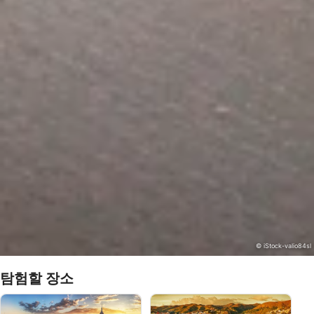
© iStock-valio84sl
탐험할 장소