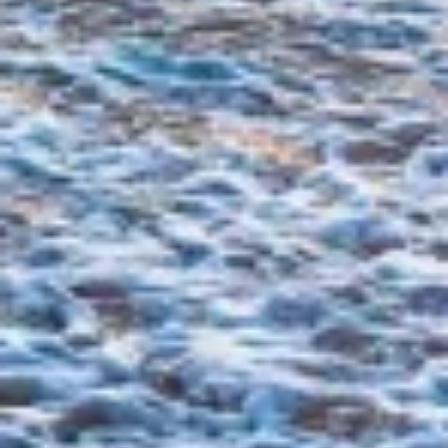
Use profiles to select personalised content
Measure advertising performance
Measure content performance
Understand audiences through statistics or
combinations of data from different sources
Develop and improve services
Use limited data to select content
IAB 특별 기능:
Use precise geolocation data
Identify devices based on information
actively requested
비IAB 처리 목적:
필요한