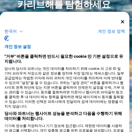
카리브해를 탐험하세요
카리브해에서의 다이빙은 놀랍도록 다양한 해양 생물과 생동감 넘
치는 산호초를 자랑하는, 비교할 수 없는 수중 모험을 선사합니다.
따뜻하고 맑은 이 지역의 바닷물은 장난기 넘치는 돌고래와 위풍당
한국어
개인 정보 정책
당한 바다거북부터 화려한 산호초 물고기와 신비로운 해마에 이르
기까지 눈부신 생물들의 서식지입니다. 아름다운 산호 정원, 웅장한
해저 절벽, 그리고 역사적인 난파선 등 카리브해만의 독특한 지형은
>
개인 정보 설정
모든 경험 수준의 다이버들에게 다양한 다이빙 환경을 제공합니다.
절벽을 따라 펼쳐지는 스릴 넘치는 조류 다이빙이든, 얕은 산호초를
"거부" 버튼을 클릭하면 반드시 필요한 cookie 만 기본 설정으로 유
고요하게 탐험하는 것이든, 카리브해의 수중 풍경은 매혹적이면서
지됩니다.
도 접근하기 쉽습니다.
카리브해는 해안 다이빙부터 심해의 깨끗한 자연 그대로의 장소로
당사와 당사의 파트너는 개인 데이터를 처리하기 위해 cookie 의 고유 ID 및
기타 브라우저 저장소와 같은 정보를 장치에 저장 및/또는 액세스합니다. 일부
다이버들을 실어 나르는 보트 다이빙, 그리고 외딴 지역을 장기간
공급업체는 적법한 이익에 따라 귀하의 개인 데이터를 처리하여 이에 반대할
탐험할 수 있는 라이브어보드 투어까지 다양한 다이빙 스타일로 유
수 있으며 "설정"을 열 수 있습니다. 귀하는 "설정 관리" 버튼을 클릭하거나 웹
명합니다. 고래상어의 이동과 같은 계절별 특징은 카리브해의 매력
사이트 왼쪽 하단에 있는 지문 버튼을 클릭하여 언제든지 설정을 수락, 거부 또
을 더하며, 이 온순한 거대 해양 생물과의 잊지 못할 만남을 선사합
는 관리할 수 있습니다. 동의를 철회하려면 지문이나 웹사이트 바닥글의 링크
니다. 또한, 일부 지역은 뛰어난 야간 다이빙으로 유명하여, 다이버
를 클릭한 후 내 데이터 메뉴 항목을 클릭하면 해당 페이지에서 동의를 철회할
들은 밤의 바다가 선사하는 신비로운 광경을 목격하며 모험과 발견
수 있습니다. 이러한 선택은 파트너에게 전달되며 검색 데이터에는 영향을 미
의 즐거움을 만끽할 수 있습니다. 이처럼 풍부한 경험을 제공하는
치지 않습니다.
카리브해는 전 세계 다이버들에게 꿈의 목적지로 남아 있습니다.
당사와 파트너는 웹사이트 성능을 분석하고 다음을 수행하기 위해
데이터를 처리합니다.
기기에 정보를 저장하거나 기기 정보에 접근합니다. 제한된 데이터를 사용하
여 광고를 선택합니다. 개인 맞춤형 광고를 위한 프로필을 생성합니다. 프로필