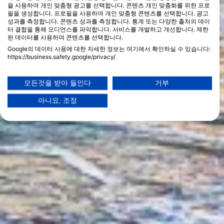
을 사용하여 개인 맞춤형 광고를 선택합니다. 콘텐츠 개인 맞춤화를 위한 프로
필을 생성합니다. 프로필을 사용하여 개인 맞춤형 콘텐츠를 선택합니다. 광고
성과를 측정합니다. 콘텐츠 성과를 측정합니다. 통계 또는 다양한 출처의 데이
터 결합을 통해 오디언스를 파악합니다. 서비스를 개발하고 개선합니다. 제한
된 데이터를 사용하여 콘텐츠를 선택합니다.
Google의 데이터 사용에 대한 자세한 정보는 여기에서 확인하실 수 있습니다:
https://business.safety.google/privacy/
데이터는 유럽 연합 외부에서 공유되어 미국으로 전송될 수 있습니다.
귀하의 동의와 cookie 정책은 이 웹사이트/앱에만 적용됩니다.
모든것을 받아 들인다
거부
파트너 목록 보기 (1 IAB 벤더)
아니요, 조정
당사는 귀하의 데이터를 다음 목적으로 사용합니다:
IAB 처리 목적:
Store and/or access information on a device
Use limited data to select advertising
Create profiles for personalised advertising
Use profiles to select personalised
advertising
Create profiles to personalise content