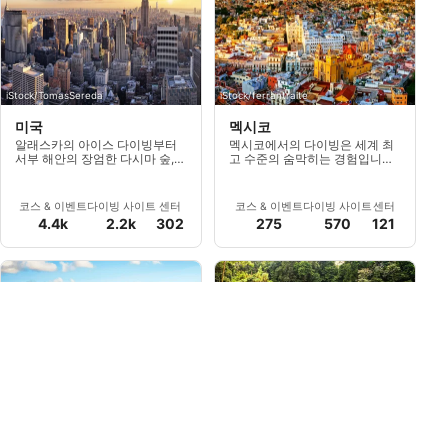
iStock/TomasSereda
iStock/ferrantraite
미국
멕시코
알래스카의 아이스 다이빙부터
멕시코에서의 다이빙은 세계 최
서부 해안의 장엄한 다시마 숲,
고 수준의 숨막히는 경험입니다.
동부 해안의 깊은 유령 난파선에
이 나라는 많은 모험과 자연의 경
이르기까지 미국에서 가장 다양
이로운 풍경을 제공합니다.
한 다이빙 장소를 경험하십시오.
코스 & 이벤트
다이빙 사이트
센터
코스 & 이벤트
다이빙 사이트
센터
4.4k
2.2k
302
275
570
121
Curacao Tourist Board
AdobeStock/Christopher
ABC 아일랜드
온두라스
ABC 섬들을 탐험해 보세요 리워
다른 카리브해 다이빙 핫스팟에
드 제도에 속한 ABC 제도는 아루
비해 온두라스는 일부 사이트보