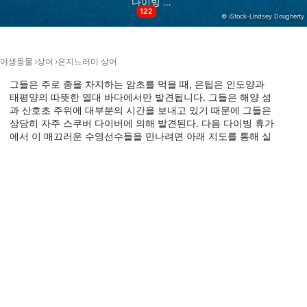
다이빙 사이트
122
© iStock-Lindsey Dougherty
기능의
광고하는
야생동물
상어
은지느러미 상어
그들은 주로 종을 차지하는 암초를 먹을 때, 은팁은 인도양과
태평양의 따뜻한 열대 바다에서만 발견됩니다. 그들은 해양 섬
과 산호초 주위에 대부분의 시간을 보내고 있기 때문에 그들은
상당히 자주 스쿠버 다이버에 의해 발견된다. 다음 다이빙 휴가
에서 이 매끄러운 수영선수들을 만나려면 아래 지도를 통해 실
버팁 상어와 함께 다이빙할 수 있는 세계 최고의 장소를 찾아보
세요.
이 동물이 출몰하는 다이빙 장소
DivePoint Meedhupparu, 960
DivePoint Meedhupparu, 960