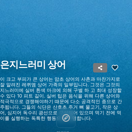
Measure advertising performance
Measure content performance
Understand audiences through statistics or
combinations of data from different sources
Develop and improve services
은지느러미 상어
Use limited data to select content
IAB 특별 기능:
이 크고 부피가 큰 상어는 암초 상어의 사촌과 마찬가지로
Use precise geolocation data
잘 알려진 레퀴엠 상어 가족의 일부입니다. 그것은 그것의
지느러미에 실버 흰색 마크에 의해 구별 하 고 최대 성장할
Identify devices based on information
수 있다 10 피트 길이. 실버 팁은 음식을 위해 다른 상어와
actively requested
적극적으로 경쟁해야하기 때문에 다소 공격적인 종으로 간
주됩니다. 그들의 식단은 산호초 주거 뼈 물고기, 작은 상
비IAB 처리 목적:
어, 심지어 독수리 광선으로 구성되어 있으며 먹기 전에 먹
이를 실행하는 독특한 행동으로 유명합니다.
필요한
공연