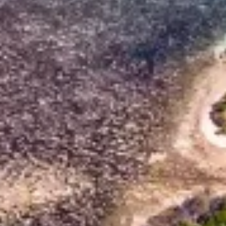
Use profiles to select personalised content
Measure advertising performance
Measure content performance
Understand audiences through statistics or
combinations of data from different sources
Develop and improve services
Use limited data to select content
IAB 특별 기능:
Use precise geolocation data
Identify devices based on information
actively requested
비IAB 처리 목적:
필요한