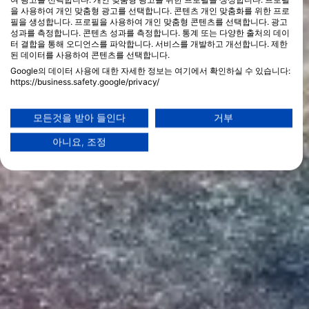
을 사용하여 개인 맞춤형 광고를 선택합니다. 콘텐츠 개인 맞춤화를 위한 프로
필을 생성합니다. 프로필을 사용하여 개인 맞춤형 콘텐츠를 선택합니다. 광고
성과를 측정합니다. 콘텐츠 성과를 측정합니다. 통계 또는 다양한 출처의 데이
터 결합을 통해 오디언스를 파악합니다. 서비스를 개발하고 개선합니다. 제한
된 데이터를 사용하여 콘텐츠를 선택합니다.
Google의 데이터 사용에 대한 자세한 정보는 여기에서 확인하실 수 있습니다:
https://business.safety.google/privacy/
데이터는 유럽 연합 외부에서 공유되어 미국으로 전송될 수 있습니다.
귀하의 동의와 cookie 정책은 이 웹사이트/앱에만 적용됩니다.
모든것을 받아 들인다
거부
파트너 목록 보기 (1 IAB 벤더)
아니요, 조정
당사는 귀하의 데이터를 다음 목적으로 사용합니다:
IAB 처리 목적:
Store and/or access information on a device
Use limited data to select advertising
Create profiles for personalised advertising
Use profiles to select personalised
advertising
Create profiles to personalise content