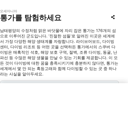
오세아니아
통가를 탐험하세요
남태평양의 수정처럼 맑은 바닷물에 자리 잡은 통가는 176개의 섬
으로 이루어진 군도입니다. '친절한 섬들'로 알려진 이곳은 세계에
서 가장 다양한 해양 생태계를 자랑합니다. 라이브어보드, 다이빙
센터, 다이빙 리조트 등 어떤 곳을 선택하든 통가에서의 스쿠버 다
이빙은 매혹적인 석호, 해양 보호 구역, 절벽, 조류 다이빙, 동굴, 난
파선 등 수많은 해양 생물을 만날 수 있는 기회를 제공합니다. 이 모
든 것이 다이빙에 대한 꿈을 충족시키기에 충분하지 않다면, 통가는
세계에서 몇 안 되는 혹등고래와 함께 다이빙할 수 있는 곳 중 하나
라는 사실을 알아두세요.
전원 플러그 타입
I
결제
VISA, MC, AMEX
팁
10% / Service Staff / Tipping is
appreciated but not mandatory.
통화
TOP