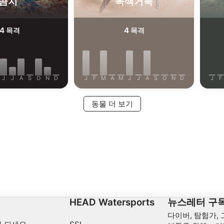
곰치
녹색거북
14
4
목격
목격
J
J
A
S
O
N
D
J
F
M
A
M
J
J
A
S
O
N
D
J
F
동물 더 보기
십
HEAD Watersports
뉴스레터 구
다이버, 탐험가,