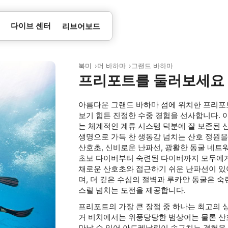
다이브 센터
리브어보드
북미
더 바하마
그랜드 바하마
프리포트를 둘러보세요
아름다운 그랜드 바하마 섬에 위치한 프리포
보기 힘든 진정한 수중 경험을 선사합니다. 
는 체계적인 계류 시스템 덕분에 잘 보존된
생명으로 가득 찬 생동감 넘치는 산호 정원을
산호초, 신비로운 난파선, 광활한 동굴 네트
초보 다이버부터 숙련된 다이버까지 모두에게
채로운 산호초와 접근하기 쉬운 난파선이 있
며, 더 깊은 수심의 절벽과 루카얀 동굴은
스릴 넘치는 도전을 제공합니다.
프리포트의 가장 큰 장점 중 하나는 최고의 
거 비치에서는 위풍당당한 범상어는 물론 산
만날 수 있어 아드레날린이 솟구치는 경험을