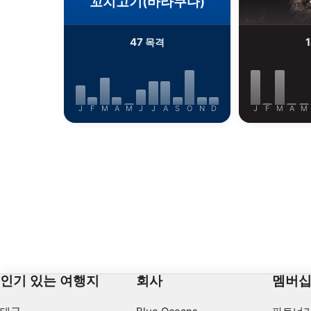
꼬치고기(바라쿠다)
47
목격
J
F
M
A
M
J
J
A
S
O
N
D
J
F
M
A
M
인기 있는 여행지
회사
멤버