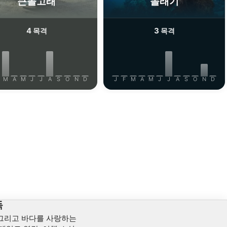
큰돌고래
놀래기
4
3
목격
목격
M
A
M
J
J
A
S
O
N
D
J
F
M
A
M
J
J
A
S
O
N
D
독
 그리고 바다를 사랑하는