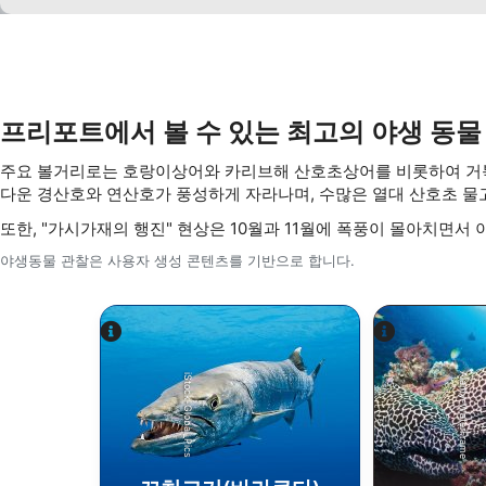
Understand audiences through statistics or combinations of 
Develop and improve services
Use limited data to select content
프리포트에서 볼 수 있는 최고의 야생 동물
IAB 특별 기능:
주요 볼거리로는 호랑이상어와 카리브해 산호초상어를 비롯하여 거북이,
Use precise geolocation data
다운 경산호와 연산호가 풍성하게 자라나며, 수많은 열대 산호초 
Identify devices based on information actively requested
또한, "가시가재의 행진" 현상은 10월과 11월에 폭풍이 몰아치면서 
비IAB 처리 목적:
야생동물 관찰은 사용자 생성 콘텐츠를 기반으로 합니다.
필요한
공연
기능의
Alamy-WaterFrame
iStock-Global_Pics
광고하는