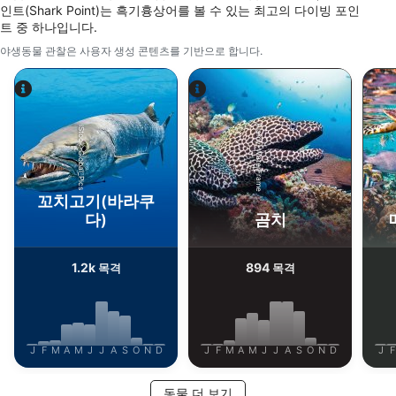
인트(Shark Point)는 흑기흉상어를 볼 수 있는 최고의 다이빙 포인
공연
트 중 하나입니다.
야생동물 관찰은 사용자 생성 콘텐츠를 기반으로 합니다.
기능의
광고하는
Alamy-WaterFrame
iStock-Global_Pics
꼬치고기(바라쿠
다)
곰치
1.2k
894
목격
목격
J
F
M
A
M
J
J
A
S
O
N
D
J
F
M
A
M
J
J
A
S
O
N
D
J
F
동물 더 보기