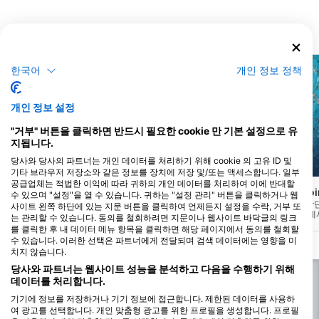
다이빙 사이트
한국어
개인 정보 정책
개인 정보 설정
"거부" 버튼을 클릭하면 반드시 필요한 cookie 만 기본 설정으로 유
지됩니다.
당사와 당사의 파트너는 개인 데이터를 처리하기 위해 cookie 의 고유 ID 및
Scubapro, Stephen Frink
Mares, Janez Kranjc
기타 브라우저 저장소와 같은 정보를 장치에 저장 및/또는 액세스합니다. 일부
공급업체는 적법한 이익에 따라 귀하의 개인 데이터를 처리하여 이에 반대할
Batu Kapal
Perhentian Shark Po
(★4.1)
수 있으며 "설정"을 열 수 있습니다. 귀하는 "설정 관리" 버튼을 클릭하거나 웹
샤크 포인트 남쪽에 위치한 바투 카팔(배 바
페르헨티아 베사르의 최남
사이트 왼쪽 하단에 있는 지문 버튼을 클릭하여 언제든지 설정을 수락, 거부 또
위로 번역됨)은 수중 쌍둥이 봉우리로, 바닥
포인트가 있습니다. 이름에서
는 관리할 수 있습니다. 동의를 철회하려면 지문이나 웹사이트 바닥글의 링크
은 수심 18m, 봉우리 끝은 8~10m에 위치해
이곳의 사슴뿔 산호초에는 
를 클릭한 후 내 데이터 메뉴 항목을 클릭하면 해당 페이지에서 동의를 철회할
있습니다. 일반적으로 샤크 포인트와 같은
어 무리가 많이 서식하고 있
수 있습니다. 이러한 선택은 파트너에게 전달되며 검색 데이터에는 영향을 미
다이빙에서 함께 다이빙하는 작은 다이빙
거북이를 자주 목격할 수 있
치지 않습니다.
포인트입니다.
적인 장소입니다.
당사와 파트너는 웹사이트 성능을 분석하고 다음을 수행하기 위해
데이터를 처리합니다.
기기에 정보를 저장하거나 기기 정보에 접근합니다. 제한된 데이터를 사용하
여 광고를 선택합니다. 개인 맞춤형 광고를 위한 프로필을 생성합니다. 프로필