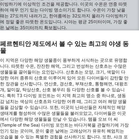
이빙하기에 이상적인 조건을 제공합니다. 이곳의 수온은 연중 따뜻
Use profiles to select personalised content
하여 매우 인기 있는 다이빙 명소이기도 합니다. 수온이 가장 낮을
때는 27도까지 내려가고, 한여름에는 32도까지 올라가 다이빙하기
Measure advertising performance
에 정말 좋은 따뜻한 온도입니다. 시야는 평균 25미터이며, 가장 좋
은 날에는 35미터까지 확보됩니다.
Measure content performance
페르헨티안 제도에서 볼 수 있는 최고의 야생 동
Understand audiences through statistics or
물
combinations of data from different sources
이 지역은 다양한 해양 생물종이 풍부하게 서식하는 곳으로 유명합
Develop and improve services
니다. 따뜻한 수온, 잔잔한 해역, 그리고 번성하는 산호초는 수많은
생물들을 끌어들이는 요인입니다. 산호초는 모양, 크기, 색깔이 다
Use limited data to select content
양한 여러 종류의 산호로 이루어져 있어 모든 다이버들이 감탄할 만
한 장관을 선사합니다. 연산호, 경산호, 부채산호, 통형해면, 대왕조
IAB 특별 기능:
개, 말미잘, 탁상산호, 산호 봉우리 등 다양한 산호를 볼 수 있습니
다. 특히 T3 다이빙 포인트는 이 지역 최고의 명소 중 하나로, 생동
Use precise geolocation data
감 넘치는 색상의 산호초와 다양한 어류 떼, 그리고 여러 해양 생물
들을 감상할 수 있습니다. 또한, 이곳의 난파선들은 자체적인 해양
Identify devices based on information
생태계를 형성하여 수많은 생물들을 불러모았고, 다이버들은 이곳
actively requested
에서 다양한 해양 생물들을 만날 수 있습니다. 템플 오브 더 씨
(Temple of the Sea) 다이빙 포인트는 바다거북을 관찰하기에 가장
비IAB 처리 목적:
인기 있는 곳이며, 운이 좋은 날에는 고래상어가 유유히 헤엄치는
필요한
모습을 볼 수 있는 특별한 경험을 선사하기도 합니다. 또한, 샤크 포