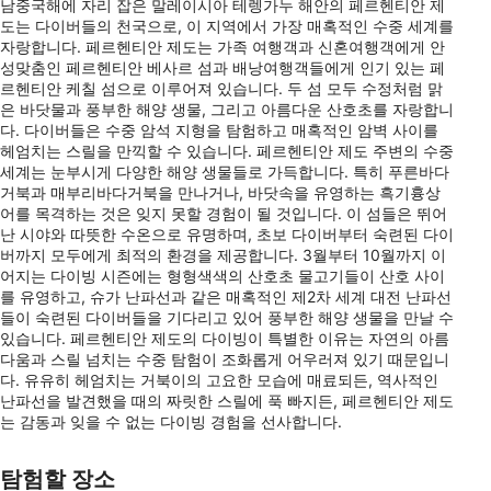
남중국해에 자리 잡은 말레이시아 테렝가누 해안의 페르헨티안 제
도는 다이버들의 천국으로, 이 지역에서 가장 매혹적인 수중 세계를
자랑합니다. 페르헨티안 제도는 가족 여행객과 신혼여행객에게 안
성맞춤인 페르헨티안 베사르 섬과 배낭여행객들에게 인기 있는 페
르헨티안 케칠 섬으로 이루어져 있습니다. 두 섬 모두 수정처럼 맑
은 바닷물과 풍부한 해양 생물, 그리고 아름다운 산호초를 자랑합니
다. 다이버들은 수중 암석 지형을 탐험하고 매혹적인 암벽 사이를
헤엄치는 스릴을 만끽할 수 있습니다. 페르헨티안 제도 주변의 수중
세계는 눈부시게 다양한 해양 생물들로 가득합니다. 특히 푸른바다
거북과 매부리바다거북을 만나거나, 바닷속을 유영하는 흑기흉상
어를 목격하는 것은 잊지 못할 경험이 될 것입니다. 이 섬들은 뛰어
난 시야와 따뜻한 수온으로 유명하며, 초보 다이버부터 숙련된 다이
버까지 모두에게 최적의 환경을 제공합니다. 3월부터 10월까지 이
어지는 다이빙 시즌에는 형형색색의 산호초 물고기들이 산호 사이
를 유영하고, 슈가 난파선과 같은 매혹적인 제2차 세계 대전 난파선
들이 숙련된 다이버들을 기다리고 있어 풍부한 해양 생물을 만날 수
있습니다. 페르헨티안 제도의 다이빙이 특별한 이유는 자연의 아름
다움과 스릴 넘치는 수중 탐험이 조화롭게 어우러져 있기 때문입니
다. 유유히 헤엄치는 거북이의 고요한 모습에 매료되든, 역사적인
난파선을 발견했을 때의 짜릿한 스릴에 푹 빠지든, 페르헨티안 제도
는 감동과 잊을 수 없는 다이빙 경험을 선사합니다.
탐험할 장소