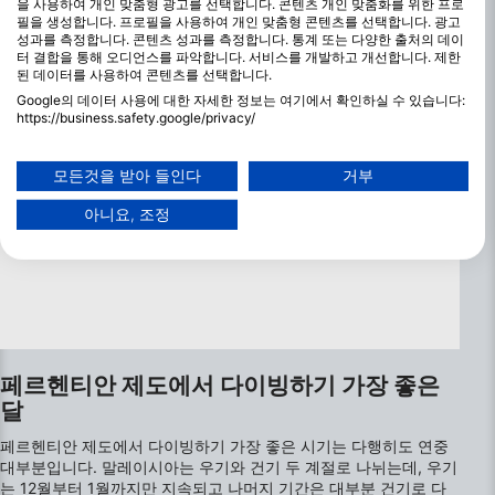
을 사용하여 개인 맞춤형 광고를 선택합니다. 콘텐츠 개인 맞춤화를 위한 프로
필을 생성합니다. 프로필을 사용하여 개인 맞춤형 콘텐츠를 선택합니다. 광고
성과를 측정합니다. 콘텐츠 성과를 측정합니다. 통계 또는 다양한 출처의 데이
터 결합을 통해 오디언스를 파악합니다. 서비스를 개발하고 개선합니다. 제한
된 데이터를 사용하여 콘텐츠를 선택합니다.
Google의 데이터 사용에 대한 자세한 정보는 여기에서 확인하실 수 있습니다:
https://business.safety.google/privacy/
데이터는 유럽 연합 외부에서 공유되어 미국으로 전송될 수 있습니다.
귀하의 동의와 cookie 정책은 이 웹사이트/앱에만 적용됩니다.
모든것을 받아 들인다
거부
파트너 목록 보기 (1 IAB 벤더)
아니요, 조정
당사는 귀하의 데이터를 다음 목적으로 사용합니다:
IAB 처리 목적:
Store and/or access information on a device
Use limited data to select advertising
Create profiles for personalised advertising
페르헨티안 제도에서 다이빙하기 가장 좋은
달
Use profiles to select personalised
advertising
페르헨티안 제도에서 다이빙하기 가장 좋은 시기는 다행히도 연중
대부분입니다. 말레이시아는 우기와 건기 두 계절로 나뉘는데, 우기
Create profiles to personalise content
는 12월부터 1월까지만 지속되고 나머지 기간은 대부분 건기로 다