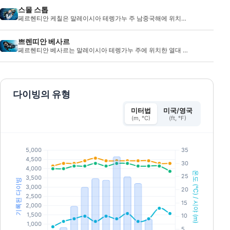
스몰 스톱
페르헨티안 케칠은 말레이시아 테렝가누 주 남중국해에 위치한
열대 낙원 �
쁘렌띠안 베사르
페르헨티안 베사르는 말레이시아 테렝가누 주에 위치한 열대 섬
으로, 남중�
다이빙의 유형
미터법
미국/영국
(m, °C)
(ft, °F)