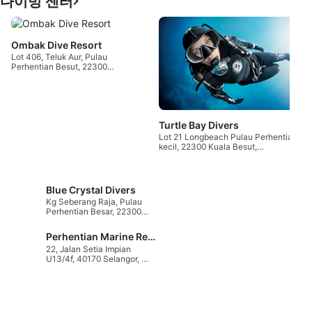
다이빙 센터
B
M
Ombak Dive Resort
P
Lot 406, Teluk Aur, Pulau
M
Perhentian Besut, 22300
K
Terengganu, 말레이시아
Turtle Bay Divers
Lot 21 Longbeach Pulau Perhentian
kecil, 22300 Kuala Besut,
Terengganu, 말레이시아
Blue Crystal Divers
Kg Seberang Raja, Pulau
Perhentian Besar, 22300
Kuala Besut, 말레이시아
Perhentian Marine Research Station
22, Jalan Setia Impian
U13/4f, 40170 Selangor, 말
레이시아