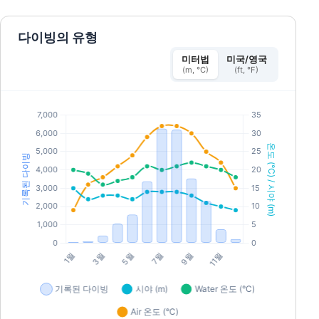
다이빙의 유형
미터법
미국/영국
(m, °C)
(ft, °F)