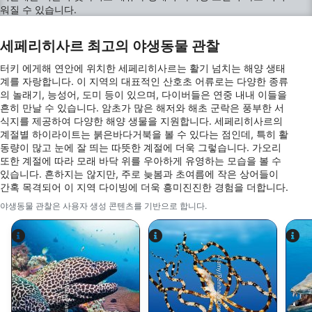
워질 수 있습니다.
Identify devices based on information
actively requested
세페리히사르 최고의 야생동물 관찰
비IAB 처리 목적:
터키 에게해 연안에 위치한 세페리히사르는 활기 넘치는 해양 생태
필요한
계를 자랑합니다. 이 지역의 대표적인 산호초 어류로는 다양한 종류
의 놀래기, 능성어, 도미 등이 있으며, 다이버들은 연중 내내 이들을
공연
흔히 만날 수 있습니다. 암초가 많은 해저와 해초 군락은 풍부한 서
식지를 제공하여 다양한 해양 생물을 지원합니다. 세페리히사르의
기능의
계절별 하이라이트는 붉은바다거북을 볼 수 있다는 점인데, 특히 활
동량이 많고 눈에 잘 띄는 따뜻한 계절에 더욱 그렇습니다. 가오리
광고하는
또한 계절에 따라 모래 바닥 위를 우아하게 유영하는 모습을 볼 수
있습니다. 흔하지는 않지만, 주로 늦봄과 초여름에 작은 상어들이
간혹 목격되어 이 지역 다이빙에 더욱 흥미진진한 경험을 더합니다.
야생동물 관찰은 사용자 생성 콘텐츠를 기반으로 합니다.
Alamy/Reinhard Dirscherl
Alamy-WaterFrame