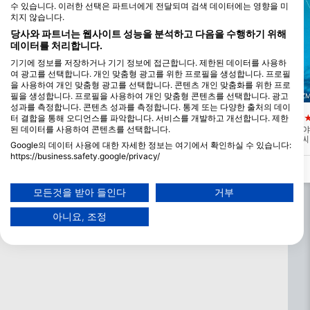
수 있습니다. 이러한 선택은 파트너에게 전달되며 검색 데이터에는 영향을 미
치지 않습니다.
당사와 파트너는 웹사이트 성능을 분석하고 다음을 수행하기 위해
데이터를 처리합니다.
기기에 정보를 저장하거나 기기 정보에 접근합니다. 제한된 데이터를 사용하
여 광고를 선택합니다. 개인 맞춤형 광고를 위한 프로필을 생성합니다. 프로필
을 사용하여 개인 맞춤형 광고를 선택합니다. 콘텐츠 개인 맞춤화를 위한 프로
필을 생성합니다. 프로필을 사용하여 개인 맞춤형 콘텐츠를 선택합니다. 광고
BLUEGATE DIVERS KARABURUN, 35100 IZMIR
EGESUB FREEDIVING, 35930 IZM
성과를 측정합니다. 콘텐츠 성과를 측정합니다. 통계 또는 다양한 출처의 데이
Alaybey Batigi
Egesub Freediving
터 결합을 통해 오디언스를 파악합니다. 서비스를 개발하고 개선합니다. 제한
(★4.7)
(
된 데이터를 사용하여 콘텐츠를 선택합니다.
Alaybey 페리는 인공 암초가 된 다이빙 장
맑은 물은 최대 35m의 시야
소이며 많은 생물의 둥지입니다. 리어 무리
습니다. 여름철 수온은 섭씨 
Google의 데이터 사용에 대한 자세한 정보는 여기에서 확인하실 수 있습니다:
는 킹피쉬와 도미 무리의 고향이었습니다.
섭씨 18도입니다. 모든 레
https://business.safety.google/privacy/
밧줄을 잘 보면 오징어 알을 볼 수 있습니다.
이곳에서 프리다이빙 훈련을
데이터는 유럽 연합 외부에서 공유되어 미국으로 전송될 수 있습니다.
조건을 찾을 수 있습니다. 
니다! 알라카티 항구에서 보
귀하의 동의와 cookie 정책은 이 웹사이트/앱에만 적용됩니다.
있습니다.
모든것을 받아 들인다
거부
파트너 목록 보기 (1 IAB 벤더)
아니요, 조정
당사는 귀하의 데이터를 다음 목적으로 사용합니다:
IAB 처리 목적:
Store and/or access information on a device
Use limited data to select advertising