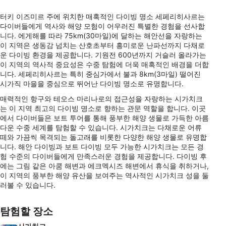
터키 이즈미르 주에 위치한 매혹적인 다이빙 명소 세페리히사르는
다이버들에게 역사와 해양 모험이 어우러진 특별한 경험을 선사합
니다. 에게해를 따라 75km(30마일)에 달하는 해안선을 자랑하는
이 지역은 생동감 넘치는 산호초부터 흥미로운 난파선까지 다채로
운 다이빙 환경을 제공합니다. 기원전 600년까지 거슬러 올라가는
이 지역의 역사적 중요성은 수중 탐험에 더욱 매혹적인 배경을 더합
니다. 세페리히사르는 특히 중심가에서 불과 8km(3마일) 떨어진
시가직 마을을 중심으로 뛰어난 다이빙 명소로 유명합니다.
매력적인 항구와 테오스 마리나로의 접근성을 자랑하는 시가치크
는 이 지역 최고의 다이빙 명소로 향하는 관문 역할을 합니다. 이곳
에서 다이버들은 보트 투어를 통해 풍부한 해양 생물로 가득한 아름
다운 수중 세계를 탐험할 수 있습니다. 시가치크는 다채로운 어류
떼와 가끔씩 목격되는 돌고래를 비롯한 다양한 해양 생물로 유명합
니다. 해안 다이빙과 보트 다이빙 모두 가능한 시가치크는 모든 경
험 수준의 다이버들에게 만족스러운 경험을 제공합니다. 다이빙 후
에는 그림 같은 아쿰 해변과 에크멕시즈 해변에서 휴식을 취하거나,
이 지역의 풍부한 해양 유산을 보여주는 역사적인 시가치크 성을 둘
러볼 수 있습니다.
탐험할 장소