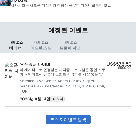
시가치크
시가시크는 새로운 다이버와 경험이 풍부한 다이버를위한 몇 가
지 장소를 제공하는 지역입니다.
예정된 이벤트
나의 코스
나의 코스
나의 코스
비기너
어드밴스드
프로페셔널
US$576.50
오픈워터 다이버
€500.00
이 세계적으로 인정받는 자격증 프로그램은 공인 스쿠
버 다이버로서 평생의 모험을 시작하는 가장 좋은 방법
입니다. 개인 맞춤형 교육과 수중 실습을 통해 수중에
Serenad Dive Center, Adem Gürsoy, Sigacik
서 진정으로 편안함을 느낄 수 있도록 필요한 기술과
mahallesi Akkum Caddesi No: 4/16, 35460, izmir,
경험을 습득할 수 있습니다. 이러한 단계를 따르면 SSI
오픈 워터 다이버 자격증을 취득하게 됩니다.
TUR
2026년 8월 14일
+15 더
코스 & 이벤트 탐색