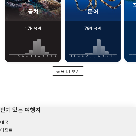
곰치
문어
1.7k
794
목격
목격
J
F
M
A
M
J
J
A
S
O
N
D
J
F
M
A
M
J
J
A
S
O
N
D
J
F
동물 더 보기
인기 있는 여행지
태국
이집트