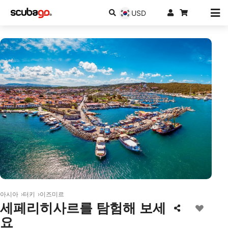
USD
© iStock/tunart
아시아
터키
이즈미르
세페리히사르를 탐험해 보세
요