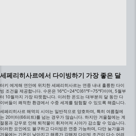
Create profiles for personalised advertising
Use profiles to select personalised
advertising
Create profiles to personalise content
Use profiles to select personalised content
Measure advertising performance
Measure content performance
세페리히사르에서 다이빙하기 가장 좋은 달
Understand audiences through statistics or
터키 에게해 연안에 위치한 세페리히사르는 연중 내내 훌륭한 다이
combinations of data from different sources
빙 조건을 제공합니다. 수온은 16°C~24°C(61°F~75°F)이며, 5월부
터 10월까지 가장 따뜻합니다. 이러한 온도는 대부분의 달 동안 다
Develop and improve services
이버들이 쾌적한 환경에서 수중 세계를 탐험할 수 있도록 해줍니다.
Use limited data to select content
세페리히사르 해역의 시야는 일반적으로 양호하며, 특히 여름철에
는 20미터(66피트)를 넘는 경우가 많습니다. 하지만 겨울철에는 계
IAB 특별 기능:
절풍과 강우로 인해 퇴적물이 휘저어져 시야가 감소할 수 있습니다.
이러한 요인에도 불구하고 다이빙은 연중 가능하며, 다만 늦가을과
Use precise geolocation data
겨울에는 기온이 낮아지고 해류가 강해져 다이빙 조건이 다소 어려