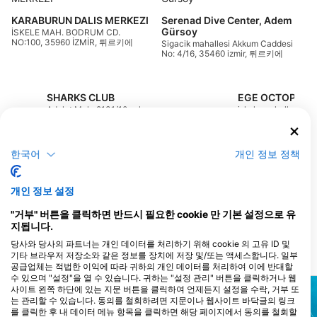
S
T
KARABURUN DALIS MERKEZI
Serenad Dive Center, Adem
Gürsoy
İSKELE MAH. BODRUM CD.
NO:100, 35960 İZMİR, 튀르키에
Sigacik mahallesi Akkum Caddesi
No: 4/16, 35460 izmir, 튀르키에
SHARKS CLUB
Adalet Mah. 2131/10 sok.
iskele mahallesi fen
Insaat No:11/2, 35000 Izmir,
no5, 35960 izmir
튀르키에
DERIN DALIS TURIZM TICARET LTD. STI., DERIN DALIS TUR. TIC. LTD. STI.
한국어
개인 정보 정책
CANDARLI BALIKCI
Akarca Mah. Adake
BARINAGI DIKILI - IZMIR,
Sitesi Plaji, 35460 I
IZMIR, 튀르키에
르키에
개인 정보 설정
EGESUB FREEDIVING, Kemal Yayöz
EVDE DALIS ME
Alacati Mahallesi 11093
Hidirlik Mah.Tuzla C
"거부" 버튼을 클릭하면 반드시 필요한 cookie 만 기본 설정으로 유
Sokak No:27 Alacati, 35930
75/1, izmir, 튀르키에
IZMIR, 튀르키에
지됩니다.
당사와 당사의 파트너는 개인 데이터를 처리하기 위해 cookie 의 고유 ID 및
기타 브라우저 저장소와 같은 정보를 장치에 저장 및/또는 액세스합니다. 일부
다이빙 사이트
공급업체는 적법한 이익에 따라 귀하의 개인 데이터를 처리하여 이에 반대할
수 있으며 "설정"을 열 수 있습니다. 귀하는 "설정 관리" 버튼을 클릭하거나 웹
사이트 왼쪽 하단에 있는 지문 버튼을 클릭하여 언제든지 설정을 수락, 거부 또
는 관리할 수 있습니다. 동의를 철회하려면 지문이나 웹사이트 바닥글의 링크
를 클릭한 후 내 데이터 메뉴 항목을 클릭하면 해당 페이지에서 동의를 철회할