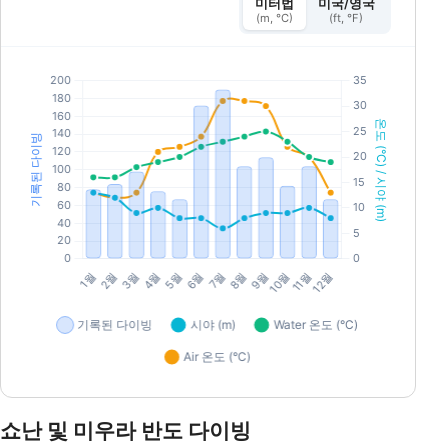
미터법
미국/영국
(m, °C)
(ft, °F)
쇼난 및 미우라 반도 다이빙