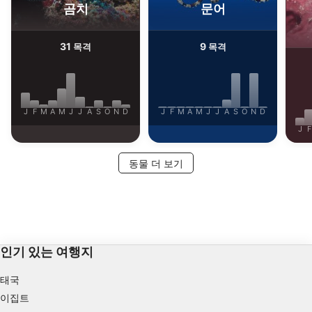
광고하는
곰치
문어
31
9
목격
목격
J
F
M
A
M
J
J
A
S
O
N
D
J
F
M
A
M
J
J
A
S
O
N
D
J
F
동물 더 보기
인기 있는 여행지
태국
이집트