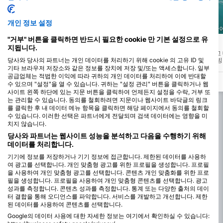
개인 정보 설정
SSI Service Center Japan, 101-0051 Chiyoda-ku
SSI Service Center Japan, 101-
"거부" 버튼을 클릭하면 반드시 필요한 cookie 만 기본 설정으로 유
Kajinohama Beach
Otaka Rock
(★3.5)
(★3.8)
지됩니다.
요가시마는 가나가와현 미우라 반도 최남단
도시의 중심과 매우 가깝고
에 위치하며 도쿄만과 사가미만 의 경계에
위한 인기있는 장소. 다이빙
당사와 당사의 파트너는 개인 데이터를 처리하기 위해 cookie 의 고유 ID 및
있습니다. 다리를 건너면 도달 하실 수 있습
서 보트로 약 10분 거리에 
기타 브라우저 저장소와 같은 정보를 장치에 저장 및/또는 액세스합니다. 일부
니다. 도쿄지역과 매우 가깝기 때문에 당일
30m의 모래 토양에 뿌리를
공급업체는 적법한 이익에 따라 귀하의 개인 데이터를 처리하여 이에 반대할
치기 다이빙으로 매우 인기가 있습니다.
바위 의 벽은 부드러운 산호
수 있으며 "설정"을 열 수 있습니다. 귀하는 "설정 관리" 버튼을 클릭하거나 웹
옐로 핀 Damselfish의 학
사이트 왼쪽 하단에 있는 지문 버튼을 클릭하여 언제든지 설정을 수락, 거부 또
영하고 있습니다.
는 관리할 수 있습니다. 동의를 철회하려면 지문이나 웹사이트 바닥글의 링크
를 클릭한 후 내 데이터 메뉴 항목을 클릭하면 해당 페이지에서 동의를 철회할
수 있습니다. 이러한 선택은 파트너에게 전달되며 검색 데이터에는 영향을 미
치지 않습니다.
당사와 파트너는 웹사이트 성능을 분석하고 다음을 수행하기 위해
데이터를 처리합니다.
기기에 정보를 저장하거나 기기 정보에 접근합니다. 제한된 데이터를 사용하
여 광고를 선택합니다. 개인 맞춤형 광고를 위한 프로필을 생성합니다. 프로필
을 사용하여 개인 맞춤형 광고를 선택합니다. 콘텐츠 개인 맞춤화를 위한 프로
필을 생성합니다. 프로필을 사용하여 개인 맞춤형 콘텐츠를 선택합니다. 광고
성과를 측정합니다. 콘텐츠 성과를 측정합니다. 통계 또는 다양한 출처의 데이
터 결합을 통해 오디언스를 파악합니다. 서비스를 개발하고 개선합니다. 제한
된 데이터를 사용하여 콘텐츠를 선택합니다.
Google의 데이터 사용에 대한 자세한 정보는 여기에서 확인하실 수 있습니다: