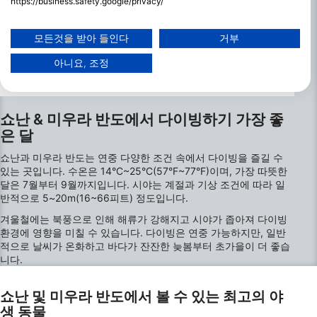
https://business.safety.google/privacy/
데이터는 유럽 연합 외부에서 공유되어 미국으로 전송될 수 있습니다.
귀하의 동의와 cookie 정책은 이 웹사이트/앱에만 적용됩니다.
모든것을 받아 들인다
거부
파트너 목록 보기 (1 IAB 벤더)
아니요, 조정
당사는 귀하의 데이터를 다음 목적으로 사용합니다:
IAB 처리 목적:
Store and/or access information on a device
쇼난 & 미우라 반도에서 다이빙하기 가장 좋
Use limited data to select advertising
은 달
쇼난과 미우라 반도는 연중 다양한 조건 속에서 다이빙을 즐길 수
Create profiles for personalised advertising
있는 곳입니다. 수온은 14°C~25°C(57°F~77°F)이며, 가장 따뜻한
달은 7월부터 9월까지입니다. 시야는 계절과 기상 조건에 따라 일
Use profiles to select personalised
반적으로 5~20m(16~66피트) 정도입니다.
advertising
겨울철에는 북풍으로 인해 해류가 강해지고 시야가 좁아져 다이빙
Create profiles to personalise content
환경에 영향을 미칠 수 있습니다. 다이빙은 연중 가능하지만, 일반
적으로 날씨가 온화하고 바다가 잔잔한 늦봄부터 초가을이 더 좋습
니다.
Use profiles to select personalised content
Measure advertising performance
쇼난 및 미우라 반도에서 볼 수 있는 최고의 야
생 동물