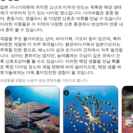
Measure content performance
일본 가나가와현에 위치한 쇼난과 미우라 반도는 독특한 해양 생태
계가 어우러져 인기 있는 다이빙 명소입니다. 다이버들은 종종 병
Understand audiences through statistics or
combinations of data from different sources
어, 흰동가리, 엔젤피시 등 다양한 산호초 어류를 만날 수 있습니다.
이러한 어종들은 이 지역의 다양한 산호 환경에서 번성하며 연중 내
내 흔히 볼 수 있습니다.
Develop and improve services
계절별 주요 볼거리로는 상어, 바다거북, 가오리 등이 있으며, 특히
Use limited data to select content
따뜻한 계절에 더 자주 목격됩니다. 붉은바다거북과 일본가오리는
주목할 만한 종으로, 에노시마 섬과 조가시마 근처에서 자주 발견됩
IAB 특별 기능:
니다. 상어는 흔하지는 않지만, 늦여름에는 수심이 깊은 곳에서 간
혹 산호초상어를 볼 수도 있습니다. 이러한 해양 생물을 만날 확률
Use precise geolocation data
은 특정 다이빙 장소와 계절 변화에 따라 달라지므로, 해양 생물 애
호가들에게는 더욱 흥미진진한 경험이 될 것입니다.
Identify devices based on information
actively requested
야생동물 관찰은 사용자 생성 콘텐츠를 기반으로 합니다.
비IAB 처리 목적:
필요한
Alamy/Reinhard Dirscherl
Alamy-WaterFrame
공연
기능의