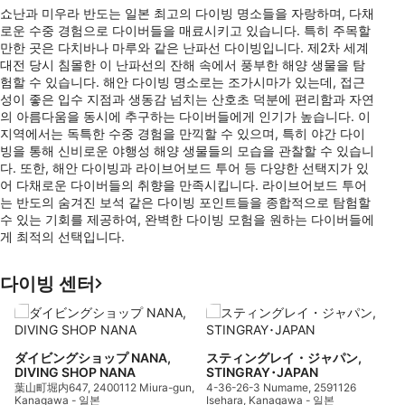
쇼난과 미우라 반도는 일본 최고의 다이빙 명소들을 자랑하며, 다채
로운 수중 경험으로 다이버들을 매료시키고 있습니다. 특히 주목할
만한 곳은 다치바나 마루와 같은 난파선 다이빙입니다. 제2차 세계
대전 당시 침몰한 이 난파선의 잔해 속에서 풍부한 해양 생물을 탐
험할 수 있습니다. 해안 다이빙 명소로는 조가시마가 있는데, 접근
성이 좋은 입수 지점과 생동감 넘치는 산호초 덕분에 편리함과 자연
의 아름다움을 동시에 추구하는 다이버들에게 인기가 높습니다. 이
지역에서는 독특한 수중 경험을 만끽할 수 있으며, 특히 야간 다이
빙을 통해 신비로운 야행성 해양 생물들의 모습을 관찰할 수 있습니
다. 또한, 해안 다이빙과 라이브어보드 투어 등 다양한 선택지가 있
어 다채로운 다이버들의 취향을 만족시킵니다. 라이브어보드 투어
는 반도의 숨겨진 보석 같은 다이빙 포인트들을 종합적으로 탐험할
수 있는 기회를 제공하여, 완벽한 다이빙 모험을 원하는 다이버들에
게 최적의 선택입니다.
다이빙 센터
D
2
ダイビングショップ NANA,
スティングレイ・ジャパン,
DIVING SHOP NANA
STINGRAY･JAPAN
葉山町堀内647, 2400112 Miura-gun,
4-36-26-3 Numame, 2591126
Kanagawa - 일본
Isehara, Kanagawa - 일본