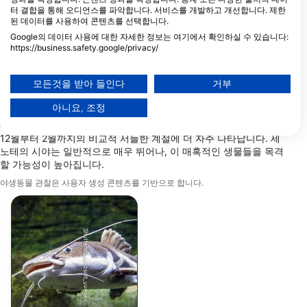
터 결합을 통해 오디언스를 파악합니다. 서비스를 개발하고 개선합니다. 제한
유카탄 반도에 위치한 담수로 가득 찬 자연적인 싱크홀인 세노테
된 데이터를 사용하여 콘텐츠를 선택합니다.
(Cenotes)는 다양한 해양 생물과 함께 독특한 다이빙 경험을 선사
Google의 데이터 사용에 대한 자세한 정보는 여기에서 확인하실 수 있습니다:
합니다. 흔히 볼 수 있는 산호초 물고기로는 생동감 넘치는 블루 탱,
https://business.safety.google/privacy/
엔젤피시, 댐셀피시가 있으며, 수중 석회암 지형 사이에서 쉽게 발
데이터는 유럽 연합 외부에서 공유되어 미국으로 전송될 수 있습니다.
견할 수 있습니다. 잔잔하고 맑은 물 덕분에 다이버들은 이러한 생
귀하의 동의와 cookie 정책은 이 웹사이트/앱에만 적용됩니다.
물들을 자주 마주치며 보람찬 경험을 할 수 있습니다.
모든것을 받아 들인다
거부
파트너 목록 보기 (1 IAB 벤더)
계절별 하이라이트로는 특히 겨울철 플라야 델 카르멘 인근에서 황
아니요, 조정
당사는 귀하의 데이터를 다음 목적으로 사용합니다:
소상어를 볼 수 있는 기회가 있으며, 특정 지역에서는 일 년 내내 녹
색 바다거북을 관찰할 수 있습니다. 독수리가오리 같은 가오리류는
IAB 처리 목적:
12월부터 2월까지의 비교적 서늘한 계절에 더 자주 나타납니다. 세
Store and/or access information on a device
노테의 시야는 일반적으로 매우 뛰어나, 이 매혹적인 생물들을 목격
할 가능성이 높아집니다.
Use limited data to select advertising
야생동물 관찰은 사용자 생성 콘텐츠를 기반으로 합니다.
Create profiles for personalised advertising
Use profiles to select personalised
Shutterstock-zsolt_uveges
advertising
Create profiles to personalise content
Use profiles to select personalised content