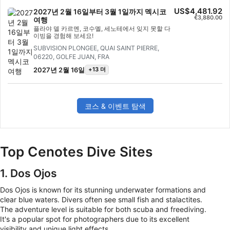
US$4,481.92
2027년 2월 16일부터 3월 1일까지 멕시코
€3,880.00
여행
플라야 델 카르멘, 코수멜, 세노테에서 잊지 못할 다
이빙을 경험해 보세요!
SUBVISION PLONGEE, QUAI SAINT PIERRE,
06220, GOLFE JUAN, FRA
2027년 2월 16일
+13 더
코스 & 이벤트 탐색
Top Cenotes Dive Sites
1. Dos Ojos
Dos Ojos is known for its stunning underwater formations and
clear blue waters. Divers often see small fish and stalactites.
The adventure level is suitable for both scuba and freediving.
It's a popular spot for photographers due to its excellent
visibility and unique light effects.