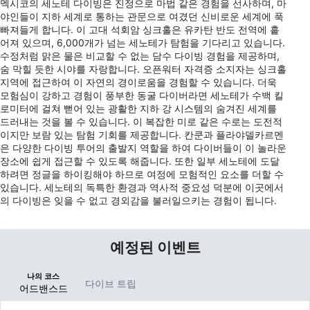
멕시코의 세노테 다이빙은 진정으로 마법 같은 경험을 선사하며, 마
야인들이 지하 세계로 통하는 관문으로 여겼던 신비로운 세계에 푹
빠져들게 합니다. 이 고대 석회암 싱크홀은 유카탄 반도 전역에 흩
어져 있으며, 6,000개가 넘는 세노테가 탐험을 기다리고 있습니다.
수정처럼 맑은 물은 비교할 수 없는 담수 다이빙 경험을 제공하며,
숨 막힐 듯한 시야를 자랑합니다. 오픈워터 자격증 소지자는 싱크홀
지역에 접근하여 이 자연의 경이로움을 경험할 수 있습니다. 더욱
모험심이 강하고 경험이 풍부한 동굴 다이버라면 세노테가 수백 킬
로미터에 걸쳐 뻗어 있는 광활한 지하 강 시스템의 숨겨진 세계를
드러내는 것을 볼 수 있습니다. 이 복잡한 미로 같은 수로는 도전적
이지만 보람 있는 탐험 기회를 제공합니다. 칸쿤과 플라야델카르멘
은 다양한 다이빙 투어의 출발지 역할을 하여 다이버들이 이 놀라운
장소에 쉽게 접근할 수 있도록 해줍니다. 또한 일부 세노테에 도달
하려면 정글을 하이킹해야 하므로 여정에 모험적인 요소를 더할 수
있습니다. 세노테의 독특한 환경과 역사적 중요성 덕분에 이곳에서
의 다이빙은 잊을 수 없고 경외감을 불러일으키는 경험이 됩니다.
예정된 이벤트
나의 코스
다이브 트립
어드밴스드