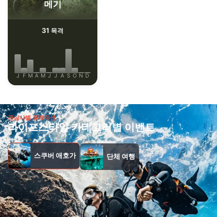
메기
Measure advertising performance
31
목격
Measure content performance
Understand audiences through statistics or
combinations of data from different sources
J
F
M
A
M
J
J
A
S
O
N
D
Develop and improve services
Use limited data to select content
관심사별 큐레이션
IAB 특별 기능:
라이프스타일 카테고리별 이벤트
Use precise geolocation data
Identify devices based on information
스쿠버 애호가
단체 여행
actively requested
비IAB 처리 목적:
필요한
공연