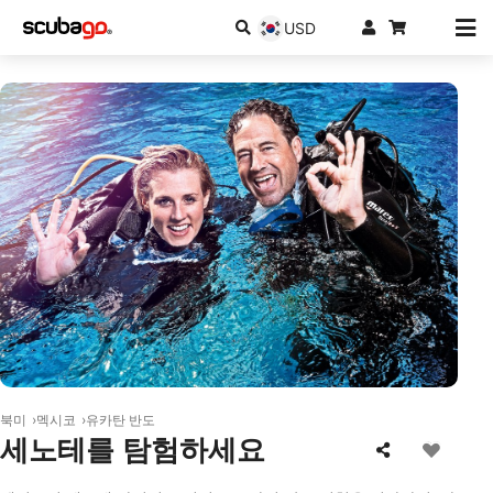
USD
© Mares
북미
멕시코
유카탄 반도
세노테를 탐험하세요