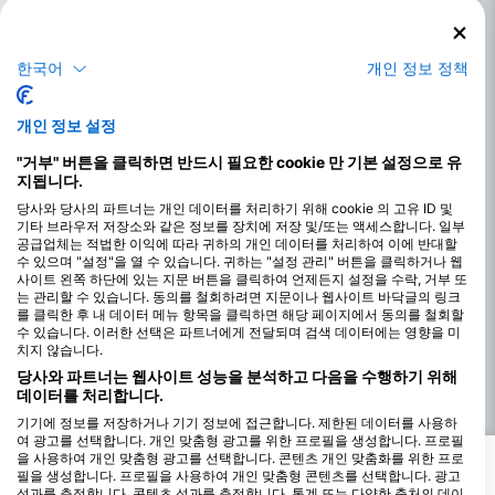
한국어
개인 정보 정책
개인 정보 설정
"거부" 버튼을 클릭하면 반드시 필요한 cookie 만 기본 설정으로 유
세노테에서 다이빙하기 가장 좋은 달
지됩니다.
세노테는 연중 내내 훌륭한 다이빙 조건을 제공하여 언제든 다이빙
당사와 당사의 파트너는 개인 데이터를 처리하기 위해 cookie 의 고유 ID 및
을 즐길 수 있습니다. 수온은 평균 24°C~26°C(75°F~79°F)로 비교
기타 브라우저 저장소와 같은 정보를 장치에 저장 및/또는 액세스합니다. 일부
적 안정적이어서 다이버들에게 쾌적한 환경을 제공합니다. 시야는
공급업체는 적법한 이익에 따라 귀하의 개인 데이터를 처리하여 이에 반대할
수 있으며 "설정"을 열 수 있습니다. 귀하는 "설정 관리" 버튼을 클릭하거나 웹
일반적으로 매우 좋으며, 이 지형 특유의 맑고 여과된 물 덕분에 30
사이트 왼쪽 하단에 있는 지문 버튼을 클릭하여 언제든지 설정을 수락, 거부 또
미터(98피트)를 넘는 경우도 많습니다.
는 관리할 수 있습니다. 동의를 철회하려면 지문이나 웹사이트 바닥글의 링크
를 클릭한 후 내 데이터 메뉴 항목을 클릭하면 해당 페이지에서 동의를 철회할
이 지역의 날씨는 일반적으로 따뜻하지만, 다이버들은 6월부터 10
수 있습니다. 이러한 선택은 파트너에게 전달되며 검색 데이터에는 영향을 미
월까지의 우기를 유의해야 합니다. 이 기간 동안에는 폭우로 수위가
치지 않습니다.
높아지고 시야가 다소 떨어질 수 있습니다. 하지만 세노테는 바람과
당사와 파트너는 웹사이트 성능을 분석하고 다음을 수행하기 위해
해류의 영향을 거의 받지 않아 다이빙 조건에 큰 영향을 미치지 않
데이터를 처리합니다.
습니다. 연중 다이빙이 가능하지만, 가장 좋은 조건은 11월부터 5월
기기에 정보를 저장하거나 기기 정보에 접근합니다. 제한된 데이터를 사용하
까지의 건기에 나타납니다.
여 광고를 선택합니다. 개인 맞춤형 광고를 위한 프로필을 생성합니다. 프로필
을 사용하여 개인 맞춤형 광고를 선택합니다. 콘텐츠 개인 맞춤화를 위한 프로
필을 생성합니다. 프로필을 사용하여 개인 맞춤형 콘텐츠를 선택합니다. 광고
세노테에서 볼 수 있는 최고의 해양 생물
성과를 측정합니다. 콘텐츠 성과를 측정합니다. 통계 또는 다양한 출처의 데이