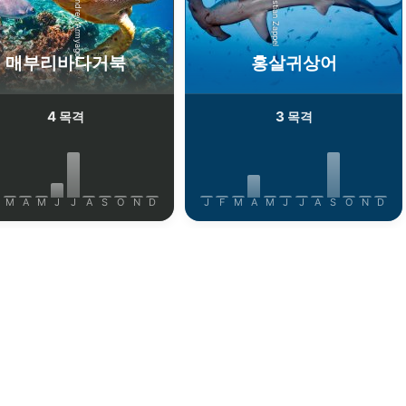
Shutterstock-Andrey Armyagov
Alamy-Christian Zappel
매부리바다거북
홍살귀상어
4
3
목격
목격
M
A
M
J
J
A
S
O
N
D
J
F
M
A
M
J
J
A
S
O
N
D