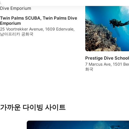
Use profiles to select personalised advertising
Twin Palms SCUBA, Twin Palms Dive
Create profiles to personalise content
Emporium
25 Voortrekker Avenue, 1609 Edenvale,
Use profiles to select personalised content
남아프리카 공화국
Measure advertising performance
Measure content performance
Prestige Dive School
7 Marcus Ave, 1501 
Understand audiences through statistics or combinations of 
화국
Develop and improve services
Use limited data to select content
IAB 특별 기능:
가까운 다이빙 사이트
Use precise geolocation data
Identify devices based on information actively requested