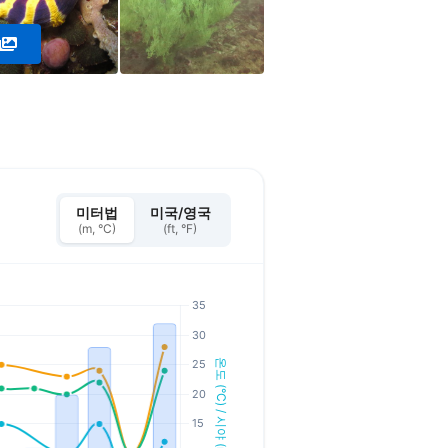
미터법
미국/영국
(m, °C)
(ft, °F)