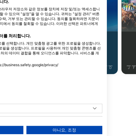
AdobeStock/G Russel Childress
니다.
타 브라우저 저장소와 같은 정보를 장치에 저장 및/또는 액세스합니
수 있으며 "설정"을 열 수 있습니다. 귀하는 "설정 관리" 버튼
락, 거부 또는 관리할 수 있습니다. 동의를 철회하려면 지문이
곰치
큰귀상어
이지에서 동의를 철회할 수 있습니다. 이러한 선택은 파트너에게
터를 처리합니다.
12
4
목격
목격
를 선택합니다. 개인 맞춤형 광고를 위한 프로필을 생성합니다.
로필을 생성합니다. 프로필을 사용하여 개인 맞춤형 콘텐츠를 선
출처의 데이터 결합을 통해 오디언스를 파악합니다. 서비스를 개
ess.safety.google/privacy/
J
J
A
S
O
N
D
J
F
M
A
M
J
J
A
S
O
N
D
J
F
동물 더 보기
아니요, 조정