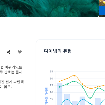
다이빙의 유형
각형 바위가있는
나무 산호는 틈새
려진 전기 파란색
이 암초.