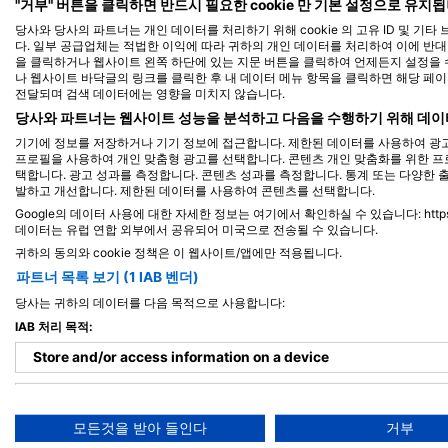
Alamy-WaterFrame
iStock-Global_Pics
"거부" 버튼을 클릭하면 반드시 필요한 cookie 만 기본 설정으로 유지됩
당사와 당사의 파트너는 개인 데이터를 처리하기 위해 cookie 의 고유 ID 및 기
다. 일부 공급업체는 적법한 이익에 따라 귀하의 개인 데이터를 처리하여 이에 반대할 
을 클릭하거나 웹사이트 왼쪽 하단에 있는 지문 버튼을 클릭하여 언제든지 설정을 수
꼬치고기(바라쿠다)
나 웹사이트 바닥글의 링크를 클릭한 후 내 데이터 메뉴 항목을 클릭하면 해당 페
전달되며 검색 데이터에는 영향을 미치지 않습니다.
당사와 파트너는 웹사이트 성능을 분석하고 다음을 수행하기 위해 데이
13
목격
기기에 정보를 저장하거나 기기 정보에 접근합니다. 제한된 데이터를 사용하여 광고
프로필을 사용하여 개인 맞춤형 광고를 선택합니다. 콘텐츠 개인 맞춤화를 위한 프
택합니다. 광고 성과를 측정합니다. 콘텐츠 성과를 측정합니다. 통계 또는 다양한 
발하고 개선합니다. 제한된 데이터를 사용하여 콘텐츠를 선택합니다.
Google의 데이터 사용에 대한 자세한 정보는 여기에서 확인하실 수 있습니다: https://busin
J
F
M
A
M
J
J
A
S
O
N
D
J
F
M
A
M
데이터는 유럽 연합 외부에서 공유되어 미국으로 전송될 수 있습니다.
귀하의 동의와 cookie 정책은 이 웹사이트/앱에만 적용됩니다.
파트너 목록 보기 (1 IAB 벤더)
당사는 귀하의 데이터를 다음 목적으로 사용합니다:
IAB 처리 목적:
Store and/or access information on a device
이 다이빙 장소를 이용하는 다이빙 센터
Use limited data to select advertising
모든것을 받아 들인다
거부
Create profiles for personalised advertising