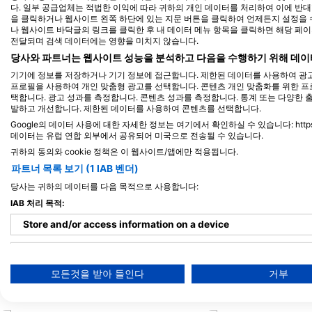
Shutterstock-Shane Myers Photography
Alamy-WaterFrame
다. 일부 공급업체는 적법한 이익에 따라 귀하의 개인 데이터를 처리하여 이에 반대할 
을 클릭하거나 웹사이트 왼쪽 하단에 있는 지문 버튼을 클릭하여 언제든지 설정을 수
나 웹사이트 바닥글의 링크를 클릭한 후 내 데이터 메뉴 항목을 클릭하면 해당 페
전달되며 검색 데이터에는 영향을 미치지 않습니다.
녹색거북
당사와 파트너는 웹사이트 성능을 분석하고 다음을 수행하기 위해 데이
기기에 정보를 저장하거나 기기 정보에 접근합니다. 제한된 데이터를 사용하여 광고
프로필을 사용하여 개인 맞춤형 광고를 선택합니다. 콘텐츠 개인 맞춤화를 위한 프
100
목격
택합니다. 광고 성과를 측정합니다. 콘텐츠 성과를 측정합니다. 통계 또는 다양한 
발하고 개선합니다. 제한된 데이터를 사용하여 콘텐츠를 선택합니다.
Google의 데이터 사용에 대한 자세한 정보는 여기에서 확인하실 수 있습니다: https://busin
데이터는 유럽 연합 외부에서 공유되어 미국으로 전송될 수 있습니다.
귀하의 동의와 cookie 정책은 이 웹사이트/앱에만 적용됩니다.
J
F
M
A
M
J
J
A
S
O
N
D
J
F
M
A
M
파트너 목록 보기 (1 IAB 벤더)
당사는 귀하의 데이터를 다음 목적으로 사용합니다:
IAB 처리 목적:
Store and/or access information on a device
Use limited data to select advertising
모든것을 받아 들인다
거부
이 다이빙 장소를 이용하는 다이빙 센터
Create profiles for personalised advertising
Use profiles to select personalised advertising