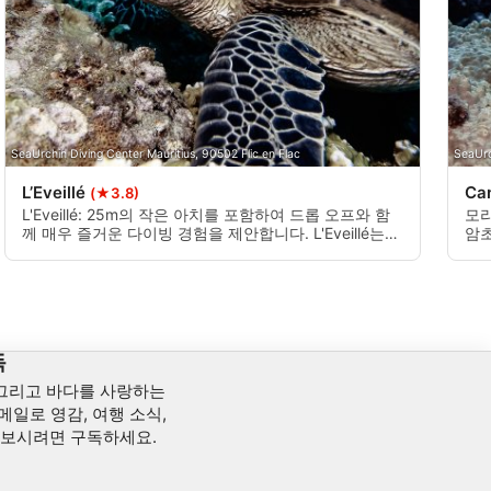
SeaUrchin Diving Center Mauritius, 90502 Flic en Flac
SeaUrc
L’Eveillé
Ca
(★3.8)
L'Eveillé: 25m의 작은 아치를 포함하여 드롭 오프와 함
모리
께 매우 즐거운 다이빙 경험을 제안합니다. L'Eveillé는
암초
바로 인근에 있는 말미잘 정원인 "토카타"라는 또 다른
의해
다이빙 장소와 결합할 수 있습니다.
독
 그리고 바다를 사랑하는
메일로 영감, 여행 소식,
아보시려면 구독하세요.