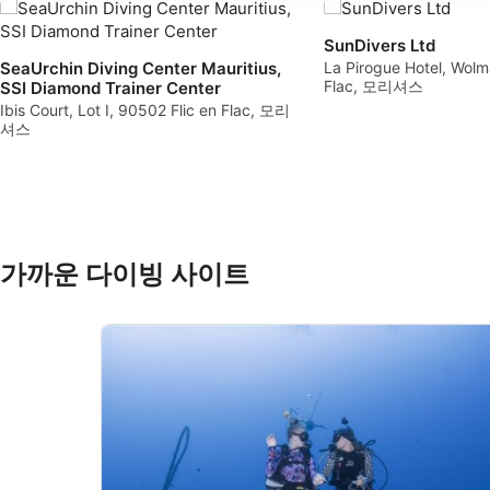
Create profiles to personalise content
SunDivers Ltd
SeaUrchin Diving Center Mauritius,
La Pirogue Hotel, Wolm
Flac, 모리셔스
Use profiles to select personalised content
SSI Diamond Trainer Center
Ibis Court, Lot I, 90502 Flic en Flac, 모리
셔스
Measure advertising performance
Measure content performance
Understand audiences through statistics or combinations of 
Develop and improve services
가까운 다이빙 사이트
Use limited data to select content
IAB 특별 기능:
Use precise geolocation data
Identify devices based on information actively requested
비IAB 처리 목적: