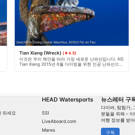
SeaUrchin Diving Center Mauritius, 90502 Flic en Flac
Tian Xiang (Wreck)
(★4.5)
이것은 우리 해안을 따라 가장 새로운 난파선입니다. NS
Tian Xiang 2015년 6월 다이빙을 위한 인공 난파선으로
침몰했습니다. 그것은 45 미터의 깊이에 위치하고 있습
니다.
십
HEAD Watersports
뉴스레터 구
다이버, 탐험가,
 되세요
SSI
분들을 위해 – 이
여행 정보를 받
LiveAboard.com
Mares
구독