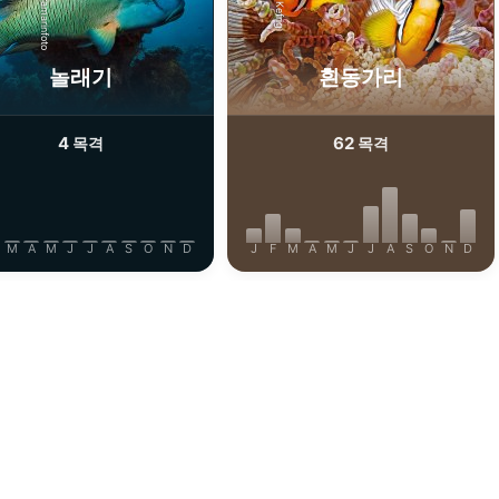
iStock/ultramarinfoto
Udo Kefrig
놀래기
흰동가리
4
62
목격
목격
M
A
M
J
J
A
S
O
N
D
J
F
M
A
M
J
J
A
S
O
N
D