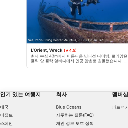
필요한
공연
기능의
광고하는
SeaUrchin Diving Center Mauritius, 90502 Flic en Flac
L’Orient, Wreck
(★4.5)
최대 수심 43m에서 아름다운 난파선 다이빙. 로리앙은
플릭 앙 플락 앞바다에서 인공 암초로 침몰했습니다. 안
타깝게도 수심이 깊기 때문에 너무 자주 방문하지는 않
지만 숙련된 다이버들만 접근할 수 있는 곳입니다.
인기 있는 여행지
회사
멤버
태국
Blue Oceans
파트너가
이집트
자주하는 질문(FAQ)
스페인
개인 정보 보호 정책