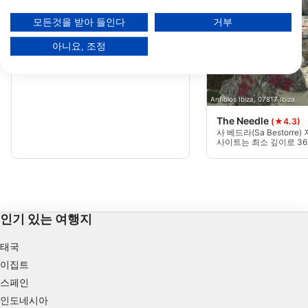
에스 베드라의 남쪽에 위치한 에스 베드라
귀하의 동의와 cookie 정책은 이 웹사이트/앱에만 적용됩니다.
넬 섬에는 벽을 좌우로 가로지르며 28미터
모든것을 받아 들인다
거부
에서 수면 근처까지 이어지는 세 개의 패스
파트너 목록 보기 (1 IAB 벤더)
로 구성된 흥미로운 다이빙 포인트인 캐년
이 숨겨져 있습니다.
아니요, 조정
당사는 귀하의 데이터를 다음 목적으로 사용합니다:
IAB 처리 목적:
Store and/or access information on a device
Anfibios Ibiza, 07817 Ibiza
Use limited data to select advertising
The Needle
(★4.3)
사 베드라(Sa Bestorre
Create profiles for personalised advertising
사이트는 최소 깊이로 36
합니다. 고급 다이버에게
Use profiles to select personalised
advertising
Create profiles to personalise content
인기 있는 여행지
Use profiles to select personalised content
태국
이집트
Measure advertising performance
스페인
Measure content performance
인도네시아