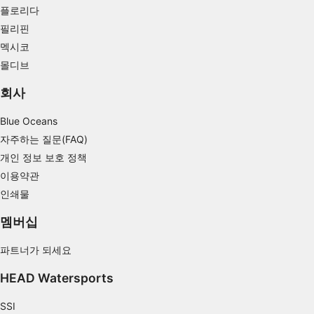
플로리다
Understand audiences through statistics or
combinations of data from different sources
필리핀
멕시코
Develop and improve services
몰디브
Use limited data to select content
회사
IAB 특별 기능:
Blue Oceans
Use precise geolocation data
자주하는 질문(FAQ)
개인 정보 보호 정책
Identify devices based on information
actively requested
이용약관
비IAB 처리 목적:
인쇄물
필요한
멤버십
공연
파트너가 되세요
기능의
HEAD Watersports
광고하는
SSI