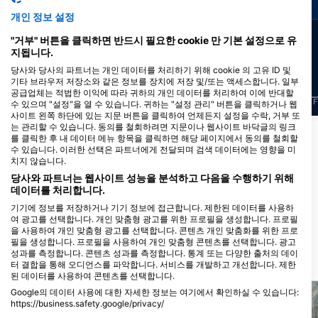
개인 정보 설정
29
7
목격
목격
"거부" 버튼을 클릭하면 반드시 필요한 cookie 만 기본 설정으로 유
지됩니다.
당사와 당사의 파트너는 개인 데이터를 처리하기 위해 cookie 의 고유 ID 및
기타 브라우저 저장소와 같은 정보를 장치에 저장 및/또는 액세스합니다. 일부
공급업체는 적법한 이익에 따라 귀하의 개인 데이터를 처리하여 이에 반대할
J
F
M
A
M
J
J
A
S
O
N
D
J
F
M
A
M
J
J
A
S
O
N
D
J
F
수 있으며 "설정"을 열 수 있습니다. 귀하는 "설정 관리" 버튼을 클릭하거나 웹
사이트 왼쪽 하단에 있는 지문 버튼을 클릭하여 언제든지 설정을 수락, 거부 또
는 관리할 수 있습니다. 동의를 철회하려면 지문이나 웹사이트 바닥글의 링크
를 클릭한 후 내 데이터 메뉴 항목을 클릭하면 해당 페이지에서 동의를 철회할
이 다이빙 장소를 이용하는 다이빙 센터
수 있습니다. 이러한 선택은 파트너에게 전달되며 검색 데이터에는 영향을 미
치지 않습니다.
당사와 파트너는 웹사이트 성능을 분석하고 다음을 수행하기 위해
데이터를 처리합니다.
SUBFARI DIVE CENTER
PUERTO PORTINATX, 07810 IBIZA,
기기에 정보를 저장하거나 기기 정보에 접근합니다. 제한된 데이터를 사용하
IB - 스페인
여 광고를 선택합니다. 개인 맞춤형 광고를 위한 프로필을 생성합니다. 프로필
을 사용하여 개인 맞춤형 광고를 선택합니다. 콘텐츠 개인 맞춤화를 위한 프로
필을 생성합니다. 프로필을 사용하여 개인 맞춤형 콘텐츠를 선택합니다. 광고
성과를 측정합니다. 콘텐츠 성과를 측정합니다. 통계 또는 다양한 출처의 데이
가까운 다이빙 사이트
터 결합을 통해 오디언스를 파악합니다. 서비스를 개발하고 개선합니다. 제한
된 데이터를 사용하여 콘텐츠를 선택합니다.
Anfibios Ibiza, 07817 Ibiza
Google의 데이터 사용에 대한 자세한 정보는 여기에서 확인하실 수 있습니다:
https://business.safety.google/privacy/
Cañones Es Vedranell
(★4.6)
데이터는 유럽 연합 외부에서 공유되어 미국으로 전송될 수 있습니다.